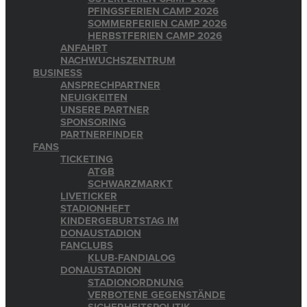
PFINGSFERIEN CAMP 2026
SOMMERFERIEN CAMP 2026
HERBSTFERIEN CAMP 2026
ANFAHRT
NACHWUCHSZENTRUM
BUSINESS
ANSPRECHPARTNER
NEUIGKEITEN
UNSERE PARTNER
SPONSORING
PARTNERFINDER
FANS
TICKETING
ATGB
SCHWARZMARKT
LIVETICKER
STADIONHEFT
KINDERGEBURTSTAG IM
DONAUSTADION
FANCLUBS
KLUB-FANDIALOG
DONAUSTADION
STADIONORDNUNG
VERBOTENE GEGENSTÄNDE