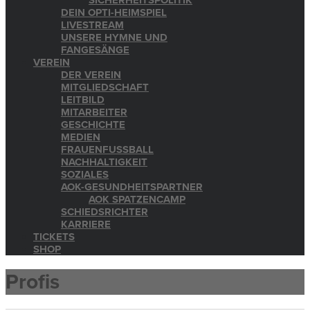
SICHERHEITSPOLITIK
DEIN OPTI-HEIMSPIEL
LIVESTREAM
UNSERE HYMNE UND
FANGESÄNGE
VEREIN
DER VEREIN
MITGLIEDSCHAFT
LEITBILD
MITARBEITER
GESCHICHTE
MEDIEN
FRAUENFUSSBALL
NACHHALTIGKEIT
SOZIALES
AOK-GESUNDHEITSPARTNER
AOK SPATZENCAMP
SCHIEDSRICHTER
KARRIERE
TICKETS
SHOP
Profis