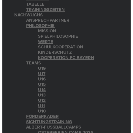
TABELLE
TRAININGSZEITEN
NACHWUCHS
ANSPRECHPARTNER
PHILOSOPHIE
MISSION
SPIELPHILOSOPHIE
WERTE
SCHULKOOPERATION
KINDERSCHUTZ
KOOPERATION FC BAYERN
TEAMS
U19
U17
U16
U15
U14
U13
U12
U11
U10
FÖRDERKADER
SICHTUNGSTRAINING
ALBERT-FUSSBALLCAMPS
OSTERFERIEN CAMP 2026