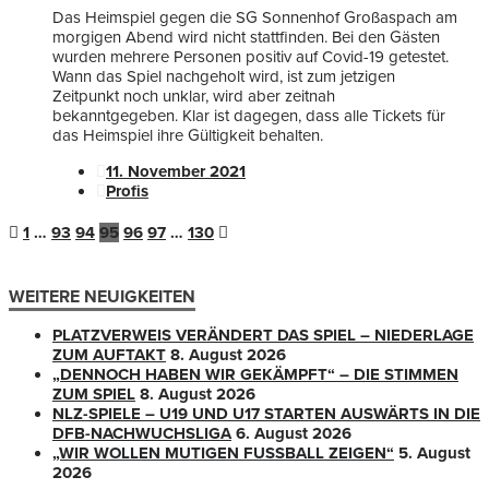
Das Heimspiel gegen die SG Sonnenhof Großaspach am
morgigen Abend wird nicht stattfinden. Bei den Gästen
wurden mehrere Personen positiv auf Covid-19 getestet.
Wann das Spiel nachgeholt wird, ist zum jetzigen
Zeitpunkt noch unklar, wird aber zeitnah
bekanntgegeben. Klar ist dagegen, dass alle Tickets für
das Heimspiel ihre Gültigkeit behalten.
11. November 2021
Profis
1
…
93
94
95
96
97
…
130
WEITERE NEUIGKEITEN
PLATZVERWEIS VERÄNDERT DAS SPIEL – NIEDERLAGE
ZUM AUFTAKT
8. August 2026
„DENNOCH HABEN WIR GEKÄMPFT“ – DIE STIMMEN
ZUM SPIEL
8. August 2026
NLZ-SPIELE – U19 UND U17 STARTEN AUSWÄRTS IN DIE
DFB-NACHWUCHSLIGA
6. August 2026
„WIR WOLLEN MUTIGEN FUSSBALL ZEIGEN“
5. August
2026