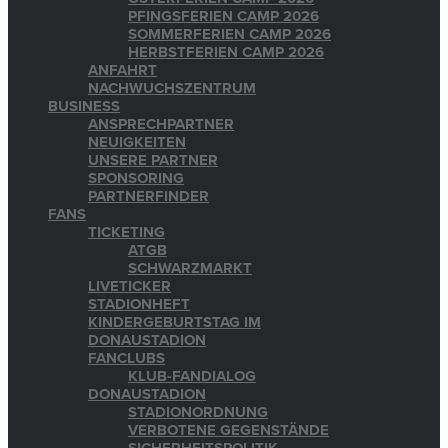
PFINGSFERIEN CAMP 2026
SOMMERFERIEN CAMP 2026
HERBSTFERIEN CAMP 2026
ANFAHRT
NACHWUCHSZENTRUM
BUSINESS
ANSPRECHPARTNER
NEUIGKEITEN
UNSERE PARTNER
SPONSORING
PARTNERFINDER
FANS
TICKETING
ATGB
SCHWARZMARKT
LIVETICKER
STADIONHEFT
KINDERGEBURTSTAG IM
DONAUSTADION
FANCLUBS
KLUB-FANDIALOG
DONAUSTADION
STADIONORDNUNG
VERBOTENE GEGENSTÄNDE