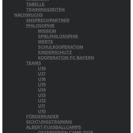
TABELLE
TRAININGSZEITEN
NACHWUCHS
ANSPRECHPARTNER
PHILOSOPHIE
MISSION
SPIELPHILOSOPHIE
WERTE
SCHULKOOPERATION
KINDERSCHUTZ
KOOPERATION FC BAYERN
TEAMS
U19
U17
U16
U15
U14
U13
U12
U11
U10
FÖRDERKADER
SICHTUNGSTRAINING
ALBERT-FUSSBALLCAMPS
OSTERFERIEN CAMP 2026