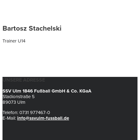
Bartosz Stachelski
Trainer U14
UNSERE ADRESSE
SSV Ulm 1846 Fußball GmbH & Co. KGaA
Stadionstraße 5
89073 Ulm
Telefon: 0731 977467-0
E-Mail:
info@ssvulm-fussball.de