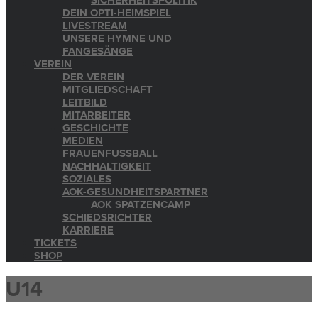
SICHERHEITSPOLITIK
DEIN OPTI-HEIMSPIEL
LIVESTREAM
UNSERE HYMNE UND
FANGESÄNGE
VEREIN
DER VEREIN
MITGLIEDSCHAFT
LEITBILD
MITARBEITER
GESCHICHTE
MEDIEN
FRAUENFUSSBALL
NACHHALTIGKEIT
SOZIALES
AOK-GESUNDHEITSPARTNER
AOK SPATZENCAMP
SCHIEDSRICHTER
KARRIERE
TICKETS
SHOP
U14