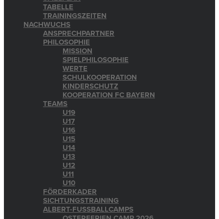
TABELLE
TRAININGSZEITEN
NACHWUCHS
ANSPRECHPARTNER
PHILOSOPHIE
MISSION
SPIELPHILOSOPHIE
WERTE
SCHULKOOPERATION
KINDERSCHUTZ
KOOPERATION FC BAYERN
TEAMS
U19
U17
U16
U15
U14
U13
U12
U11
U10
FÖRDERKADER
SICHTUNGSTRAINING
ALBERT-FUSSBALLCAMPS
OSTERFERIEN CAMP 2026