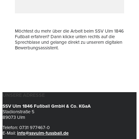
Möchtest du mehr über die Arbeit beim SSV Ulm 1846
Fußball erfahren? Dann klicke unten rechts auf die
Sprechblase und gelange direkt zu unserem digitalen
Bewerbungsassistent.
UNSERE ADRESSE
SSV Ulm 1846 Fußball GmbH & Co. KGaA
Stadionstraße 5
89073 Ulm
Telefon: 0731 977467-0
E-Mail:
info@ssvulm-fussball.de