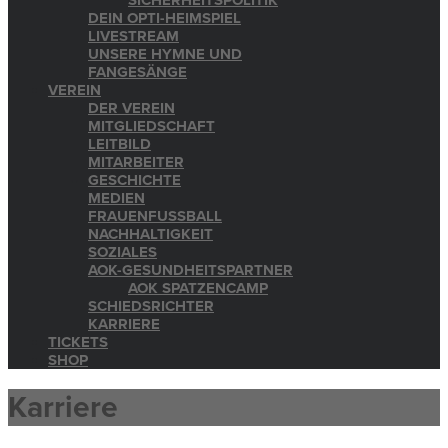
SICHERHEITSPOLITIK
DEIN OPTI-HEIMSPIEL
LIVESTREAM
UNSERE HYMNE UND
FANGESÄNGE
VEREIN
DER VEREIN
MITGLIEDSCHAFT
LEITBILD
MITARBEITER
GESCHICHTE
MEDIEN
FRAUENFUSSBALL
NACHHALTIGKEIT
SOZIALES
AOK-GESUNDHEITSPARTNER
AOK SPATZENCAMP
SCHIEDSRICHTER
KARRIERE
TICKETS
SHOP
Karriere