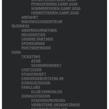
PFINGSFERIEN CAMP 2026
SOMMERFERIEN CAMP 2026
HERBSTFERIEN CAMP 2026
ANFAHRT
NACHWUCHSZENTRUM
BUSINESS
ANSPRECHPARTNER
NEUIGKEITEN
UNSERE PARTNER
SPONSORING
PARTNERFINDER
FANS
TICKETING
ATGB
SCHWARZMARKT
LIVETICKER
STADIONHEFT
KINDERGEBURTSTAG IM
DONAUSTADION
FANCLUBS
KLUB-FANDIALOG
DONAUSTADION
STADIONORDNUNG
VERBOTENE GEGENSTÄNDE