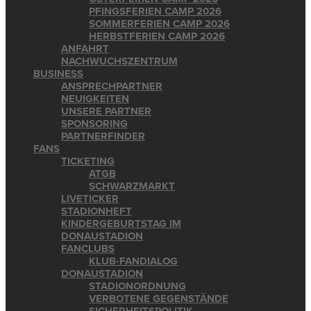
PFINGSFERIEN CAMP 2026
SOMMERFERIEN CAMP 2026
HERBSTFERIEN CAMP 2026
ANFAHRT
NACHWUCHSZENTRUM
BUSINESS
ANSPRECHPARTNER
NEUIGKEITEN
UNSERE PARTNER
SPONSORING
PARTNERFINDER
FANS
TICKETING
ATGB
SCHWARZMARKT
LIVETICKER
STADIONHEFT
KINDERGEBURTSTAG IM
DONAUSTADION
FANCLUBS
KLUB-FANDIALOG
DONAUSTADION
STADIONORDNUNG
VERBOTENE GEGENSTÄNDE