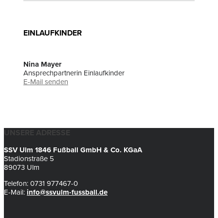
EINLAUFKINDER
Nina Mayer
Ansprechpartnerin Einlaufkinder
E-Mail senden
UNSERE ADRESSE
SSV Ulm 1846 Fußball GmbH & Co. KGaA
Stadionstraße 5
89073 Ulm
Telefon: 0731 977467-0
E-Mail:
info@ssvulm-fussball.de