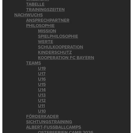
TABELLE
TRAININGSZEITEN
NACHWUCHS
ANSPRECHPARTNER
PHILOSOPHIE
MISSION
SPIELPHILOSOPHIE
WERTE
SCHULKOOPERATION
KINDERSCHUTZ
KOOPERATION FC BAYERN
TEAMS
U19
U17
U16
U15
U14
U13
U12
U11
U10
FÖRDERKADER
SICHTUNGSTRAINING
ALBERT-FUSSBALLCAMPS
OSTERFERIEN CAMP 2026