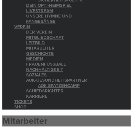
SICHERHEITSPOLITIK
DEIN OPTI-HEIMSPIEL
LIVESTREAM
UNSERE HYMNE UND
FANGESÄNGE
VEREIN
DER VEREIN
MITGLIEDSCHAFT
LEITBILD
MITARBEITER
GESCHICHTE
MEDIEN
FRAUENFUSSBALL
NACHHALTIGKEIT
SOZIALES
AOK-GESUNDHEITSPARTNER
AOK SPATZENCAMP
SCHIEDSRICHTER
KARRIERE
TICKETS
SHOP
Mitarbeiter