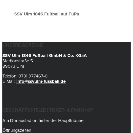
SSV Ulm 1846 Fußball auf FuPa
UNSERE ADRESSE
SSV Ulm 1846 Fußball GmbH & Co. KGaA
Stadionstraße 5
89073 Ulm
Telefon: 0731 977467-0
E-Mail:
info@ssvulm-fussball.de
GESCHÄFTSSTELLE | TICKET- & FANSHOP
Am Donaustadion hinter der Haupttribüne
Öffnungszeiten