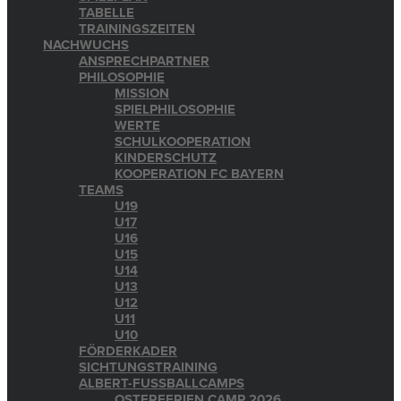
TABELLE
TRAININGSZEITEN
NACHWUCHS
ANSPRECHPARTNER
PHILOSOPHIE
MISSION
SPIELPHILOSOPHIE
WERTE
SCHULKOOPERATION
KINDERSCHUTZ
KOOPERATION FC BAYERN
TEAMS
U19
U17
U16
U15
U14
U13
U12
U11
U10
FÖRDERKADER
SICHTUNGSTRAINING
ALBERT-FUSSBALLCAMPS
OSTERFERIEN CAMP 2026