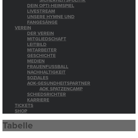
SICHERHEITSPOLITIK
DEIN OPTI-HEIMSPIEL
LIVESTREAM
UNSERE HYMNE UND
FANGESÄNGE
VEREIN
DER VEREIN
MITGLIEDSCHAFT
LEITBILD
MITARBEITER
GESCHICHTE
MEDIEN
FRAUENFUSSBALL
NACHHALTIGKEIT
SOZIALES
AOK-GESUNDHEITSPARTNER
AOK SPATZENCAMP
SCHIEDSRICHTER
KARRIERE
TICKETS
SHOP
Tabelle