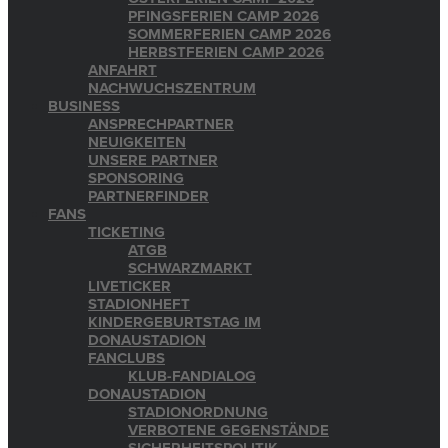
PFINGSFERIEN CAMP 2026
SOMMERFERIEN CAMP 2026
HERBSTFERIEN CAMP 2026
ANFAHRT
NACHWUCHSZENTRUM
BUSINESS
ANSPRECHPARTNER
NEUIGKEITEN
UNSERE PARTNER
SPONSORING
PARTNERFINDER
FANS
TICKETING
ATGB
SCHWARZMARKT
LIVETICKER
STADIONHEFT
KINDERGEBURTSTAG IM
DONAUSTADION
FANCLUBS
KLUB-FANDIALOG
DONAUSTADION
STADIONORDNUNG
VERBOTENE GEGENSTÄNDE