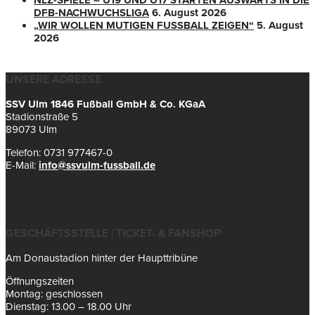
NLZ-SPIELE – U19 UND U17 STARTEN AUSWÄRTS IN DIE
DFB-NACHWUCHSLIGA
6. August 2026
„WIR WOLLEN MUTIGEN FUSSBALL ZEIGEN“
5. August
2026
UNSERE ADRESSE
SSV Ulm 1846 Fußball GmbH & Co. KGaA
Stadionstraße 5
89073 Ulm
Telefon: 0731 977467-0
E-Mail:
info@ssvulm-fussball.de
GESCHÄFTSSTELLE | TICKET- & FANSHOP
Am Donaustadion hinter der Haupttribüne
Öffnungszeiten
Montag: geschlossen
Dienstag: 13.00 – 18.00 Uhr