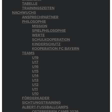
TABELLE
TRAININGSZEITEN
NACHWUCHS
ANSPRECHPARTNER
PHILOSOPHIE
MISSION
SPIELPHILOSOPHIE
WERTE
SCHULKOOPERATION
KINDERSCHUTZ
KOOPERATION FC BAYERN
TEAMS
U19
U17
U16
U15
U14
U13
U12
U11
U10
FÖRDERKADER
SICHTUNGSTRAINING
ALBERT-FUSSBALLCAMPS
OSTERFERIEN CAMP 2026