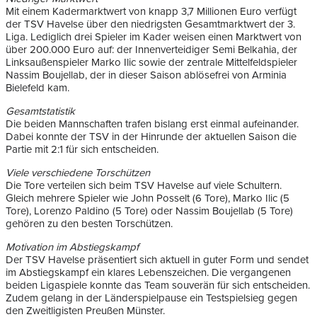
Mit einem Kadermarktwert von knapp 3,7 Millionen Euro verfügt
der
TSV Havelse
über den niedrigsten Gesamtmarktwert der 3.
Liga. Lediglich drei Spieler im Kader weisen einen Marktwert von
über 200.000 Euro auf: der Innenverteidiger
Semi Belkahia, der
Linksaußenspieler Marko Ilic sowie der
zentrale Mittelfeldspieler
Nassim Boujellab
, der in dieser Saison ablösefrei von
Arminia
Bielefeld
kam.
Gesamtstatistik
Die beiden Mannschaften trafen bislang erst einmal aufeinander.
Dabei konnte der TSV in der Hinrunde der aktuellen Saison die
Partie mit 2:1 für sich entscheiden.
Viele verschiedene Torschützen
Die Tore verteilen sich beim TSV Havelse auf viele Schultern.
Gleich mehrere Spieler wie John Posselt (6 Tore), Marko Ilic (5
Tore), Lorenzo Paldino (5 Tore) oder Nassim Boujellab (5 Tore)
gehören zu den besten Torschützen.
Motivation im Abstiegskampf
Der TSV Havelse präsentiert sich aktuell in guter Form und sendet
im Abstiegskampf ein klares Lebenszeichen. Die vergangenen
beiden Ligaspiele konnte das Team souverän für sich entscheiden.
Zudem gelang in der Länderspielpause ein Testspielsieg gegen
den Zweitligisten Preußen Münster.