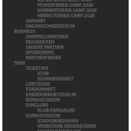
PFINGSFERIEN CAMP 2026
SOMMERFERIEN CAMP 2026
HERBSTFERIEN CAMP 2026
ANFAHRT
NACHWUCHSZENTRUM
BUSINESS
ANSPRECHPARTNER
NEUIGKEITEN
UNSERE PARTNER
SPONSORING
PARTNERFINDER
FANS
TICKETING
ATGB
SCHWARZMARKT
LIVETICKER
STADIONHEFT
KINDERGEBURTSTAG IM
DONAUSTADION
FANCLUBS
KLUB-FANDIALOG
DONAUSTADION
STADIONORDNUNG
VERBOTENE GEGENSTÄNDE