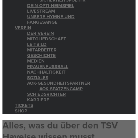
SICHERHEITSPOLITIK
DEIN OPTI-HEIMSPIEL
LIVESTREAM
UNSERE HYMNE UND
FANGESÄNGE
VEREIN
DER VEREIN
MITGLIEDSCHAFT
LEITBILD
MITARBEITER
GESCHICHTE
MEDIEN
FRAUENFUSSBALL
NACHHALTIGKEIT
SOZIALES
AOK-GESUNDHEITSPARTNER
AOK SPATZENCAMP
SCHIEDSRICHTER
KARRIERE
TICKETS
SHOP
Alles, was du über den TSV
Havelse wissen musst