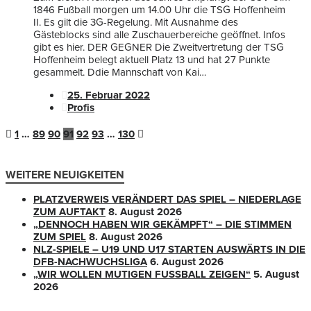
1846 Fußball morgen um 14.00 Uhr die TSG Hoffenheim
II. Es gilt die 3G-Regelung. Mit Ausnahme des
Gästeblocks sind alle Zuschauerbereiche geöffnet. Infos
gibt es hier. DER GEGNER Die Zweitvertretung der TSG
Hoffenheim belegt aktuell Platz 13 und hat 27 Punkte
gesammelt. Ddie Mannschaft von Kai…
25. Februar 2022
Profis
1
…
89
90
91
92
93
…
130
WEITERE NEUIGKEITEN
PLATZVERWEIS VERÄNDERT DAS SPIEL – NIEDERLAGE
ZUM AUFTAKT
8. August 2026
„DENNOCH HABEN WIR GEKÄMPFT“ – DIE STIMMEN
ZUM SPIEL
8. August 2026
NLZ-SPIELE – U19 UND U17 STARTEN AUSWÄRTS IN DIE
DFB-NACHWUCHSLIGA
6. August 2026
„WIR WOLLEN MUTIGEN FUSSBALL ZEIGEN“
5. August
2026