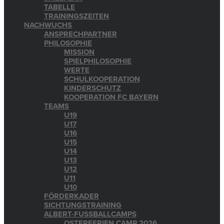
TABELLE
TRAININGSZEITEN
NACHWUCHS
ANSPRECHPARTNER
PHILOSOPHIE
MISSION
SPIELPHILOSOPHIE
WERTE
SCHULKOOPERATION
KINDERSCHUTZ
KOOPERATION FC BAYERN
TEAMS
U19
U17
U16
U15
U14
U13
U12
U11
U10
FÖRDERKADER
SICHTUNGSTRAINING
ALBERT-FUSSBALLCAMPS
OSTERFERIEN CAMP 2026