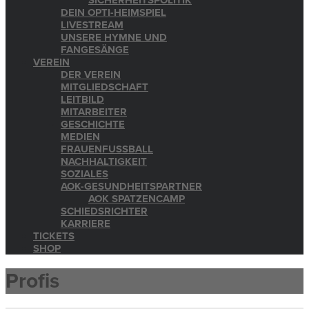
SICHERHEITSPOLITIK
DEIN OPTI-HEIMSPIEL
LIVESTREAM
UNSERE HYMNE UND
FANGESÄNGE
VEREIN
DER VEREIN
MITGLIEDSCHAFT
LEITBILD
MITARBEITER
GESCHICHTE
MEDIEN
FRAUENFUSSBALL
NACHHALTIGKEIT
SOZIALES
AOK-GESUNDHEITSPARTNER
AOK SPATZENCAMP
SCHIEDSRICHTER
KARRIERE
TICKETS
SHOP
Profis