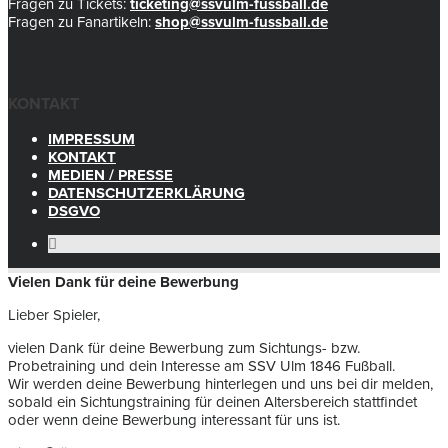
Fragen zu Tickets:
ticketing@ssvulm-fussball.de
Fragen zu Fanartikeln:
shop@ssvulm-fussball.de
KONTAKT
IMPRESSUM
KONTAKT
MEDIEN / PRESSE
DATENSCHUTZERKLÄRUNG
DSGVO
Vielen Dank für deine Bewerbung
Lieber Spieler,
vielen Dank für deine Bewerbung zum Sichtungs- bzw.
Probetraining und dein Interesse am SSV Ulm 1846 Fußball.
Wir werden deine Bewerbung hinterlegen und uns bei dir melden,
sobald ein Sichtungstraining für deinen Altersbereich stattfindet
oder wenn deine Bewerbung interessant für uns ist.