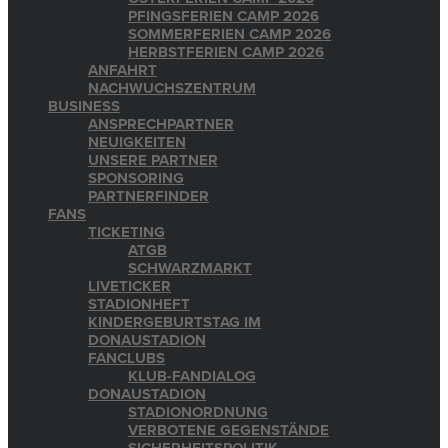
PFINGSFERIEN CAMP 2026
SOMMERFERIEN CAMP 2026
HERBSTFERIEN CAMP 2026
ANFAHRT
NACHWUCHSZENTRUM
BUSINESS
ANSPRECHPARTNER
NEUIGKEITEN
UNSERE PARTNER
SPONSORING
PARTNERFINDER
FANS
TICKETING
ATGB
SCHWARZMARKT
LIVETICKER
STADIONHEFT
KINDERGEBURTSTAG IM
DONAUSTADION
FANCLUBS
KLUB-FANDIALOG
DONAUSTADION
STADIONORDNUNG
VERBOTENE GEGENSTÄNDE