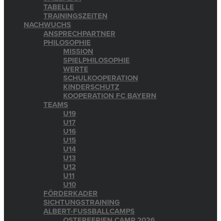
TABELLE
TRAININGSZEITEN
NACHWUCHS
ANSPRECHPARTNER
PHILOSOPHIE
MISSION
SPIELPHILOSOPHIE
WERTE
SCHULKOOPERATION
KINDERSCHUTZ
KOOPERATION FC BAYERN
TEAMS
U19
U17
U16
U15
U14
U13
U12
U11
U10
FÖRDERKADER
SICHTUNGSTRAINING
ALBERT-FUSSBALLCAMPS
OSTERFERIEN CAMP 2026