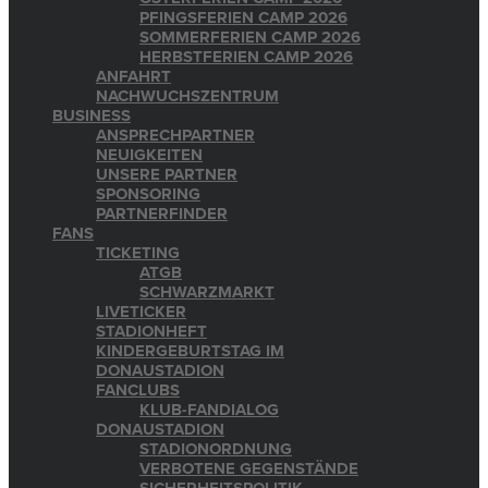
PFINGSFERIEN CAMP 2026
SOMMERFERIEN CAMP 2026
HERBSTFERIEN CAMP 2026
ANFAHRT
NACHWUCHSZENTRUM
BUSINESS
ANSPRECHPARTNER
NEUIGKEITEN
UNSERE PARTNER
SPONSORING
PARTNERFINDER
FANS
TICKETING
ATGB
SCHWARZMARKT
LIVETICKER
STADIONHEFT
KINDERGEBURTSTAG IM
DONAUSTADION
FANCLUBS
KLUB-FANDIALOG
DONAUSTADION
STADIONORDNUNG
VERBOTENE GEGENSTÄNDE