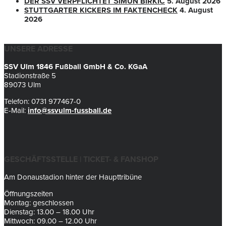
DER SSV VERPFLICHTET ŠIMUN BIRKIĆ
5. August 2026
STUTTGARTER KICKERS IM FAKTENCHECK
4. August
2026
UNSERE ADRESSE
SSV Ulm 1846 Fußball GmbH & Co. KGaA
Stadionstraße 5
89073 Ulm
Telefon: 0731 977467-0
E-Mail:
info@ssvulm-fussball.de
GESCHÄFTSSTELLE | TICKET- & FANSHOP
Am Donaustadion hinter der Haupttribüne
Öffnungszeiten
Montag: geschlossen
Dienstag: 13.00 – 18.00 Uhr
Mittwoch: 09.00 – 12.00 Uhr