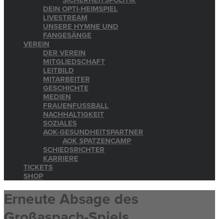
SICHERHEITSPOLITIK
DEIN OPTI-HEIMSPIEL
LIVESTREAM
UNSERE HYMNE UND
FANGESÄNGE
VEREIN
DER VEREIN
MITGLIEDSCHAFT
LEITBILD
MITARBEITER
GESCHICHTE
MEDIEN
FRAUENFUSSBALL
NACHHALTIGKEIT
SOZIALES
AOK-GESUNDHEITSPARTNER
AOK SPATZENCAMP
SCHIEDSRICHTER
KARRIERE
TICKETS
SHOP
Erneute Absage des
Großaspach-Spiels