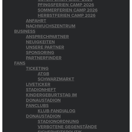
PFINGSFERIEN CAMP 2026
SOMMERFERIEN CAMP 2026
HERBSTFERIEN CAMP 2026
ANFAHRT
NACHWUCHSZENTRUM
BUSINESS
ANSPRECHPARTNER
NEUIGKEITEN
UNSERE PARTNER
SPONSORING
PARTNERFINDER
FANS
TICKETING
ATGB
SCHWARZMARKT
LIVETICKER
STADIONHEFT
KINDERGEBURTSTAG IM
DONAUSTADION
FANCLUBS
KLUB-FANDIALOG
DONAUSTADION
STADIONORDNUNG
VERBOTENE GEGENSTÄNDE