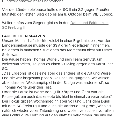
Bundesliganachwuchses hervorhebt.
Vor der Länderspielpause holte der SC II ein 2:2 gegen Preußen
Münster, den letzten Sieg gab es am 8. Oktober beim VfB Lübeck.
Weitere Infos zum Gegner gibt es in den
Daten und Fakten zum
SC Freiburg II
LAGE BEI DEN SPATZEN
Unsere Mannschaft steckte zuletzt in einer Ergebnisdelle, vor der
Länderspielpause musste der SSV drei Niederlagen hinnehmen,
bei denen in manchen Situationen das Momentum nicht auf Ulmer
Seite war.
Die Pause haben Thomas Wörle und sein Team genutzt, um
weiterzuarbeiten, u.a. gab es einen 2:0-Sieg gegen den Karlsruher
SC.
„Das Ergebnis ist das eine aber das andere ist die Art und Weise
und die war insgesamt positiv. Das hat uns gutgetan. Wir wissen
aber, dass ein Wettkampfspiel in der 3. Liga was anderes ist“, so
Thomas Wörle über den Test.
Über die Pause ist Wörle froh: „Für Körper und Geist war die
Pause gut, um auch das erlebte bis hierhin einmal zu verarbeiten.“
Der Fokus gilt seit Wochenbeginn aber voll und Ganz dem Duell
mit dem SC Freiburg II und auch die Vorfreude ist groß: „Wir sind
natürlich wieder voller Tatendrang und wollen versuchen, vor allem
eine richtig gute Leistung auf den Platz zu bekommen, die uns die