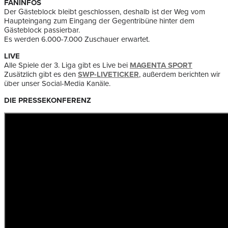
FANINFOS
Der Gästeblock bleibt geschlossen, deshalb ist der Weg vom
Haupteingang zum Eingang der Gegentribüne hinter dem
Gästeblock passierbar.
Es werden 6.000-7.000 Zuschauer erwartet.
LIVE
Alle Spiele der 3. Liga gibt es Live bei
MAGENTA SPORT
Zusätzlich gibt es den
SWP-LIVETICKER
, außerdem berichten wir
über unser Social-Media Kanäle.
DIE PRESSEKONFERENZ