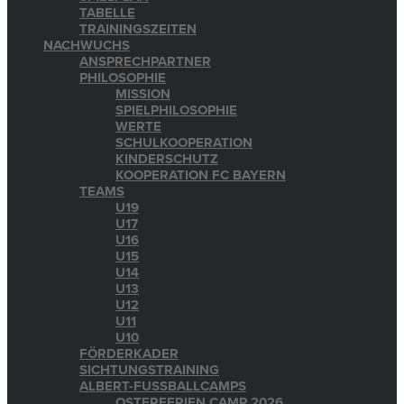
TABELLE
TRAININGSZEITEN
NACHWUCHS
ANSPRECHPARTNER
PHILOSOPHIE
MISSION
SPIELPHILOSOPHIE
WERTE
SCHULKOOPERATION
KINDERSCHUTZ
KOOPERATION FC BAYERN
TEAMS
U19
U17
U16
U15
U14
U13
U12
U11
U10
FÖRDERKADER
SICHTUNGSTRAINING
ALBERT-FUSSBALLCAMPS
OSTERFERIEN CAMP 2026