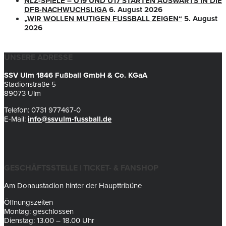
NLZ-SPIELE – U19 UND U17 STARTEN AUSWÄRTS IN DIE
DFB-NACHWUCHSLIGA
6. August 2026
„WIR WOLLEN MUTIGEN FUSSBALL ZEIGEN“
5. August
2026
UNSERE ADRESSE
SSV Ulm 1846 Fußball GmbH & Co. KGaA
Stadionstraße 5
89073 Ulm
Telefon: 0731 977467-0
E-Mail:
info@ssvulm-fussball.de
GESCHÄFTSSTELLE | TICKET- & FANSHOP
Am Donaustadion hinter der Haupttribüne
Öffnungszeiten
Montag: geschlossen
Dienstag: 13.00 – 18.00 Uhr