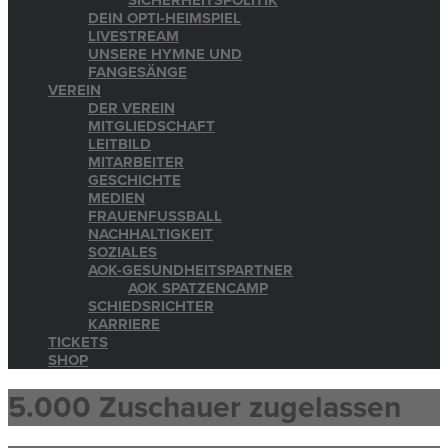
SICHERHEITSPOLITIK
DEIN OPTI-HEIMSPIEL
LIVESTREAM
UNSERE HYMNE UND
FANGESÄNGE
VEREIN
DER VEREIN
MITGLIEDSCHAFT
LEITBILD
MITARBEITER
GESCHICHTE
MEDIEN
FRAUENFUSSBALL
NACHHALTIGKEIT
SOZIALES
AOK-GESUNDHEITSPARTNER
AOK SPATZENCAMP
SCHIEDSRICHTER
KARRIERE
TICKETS
SHOP
5.000 Zuschauer zugelassen