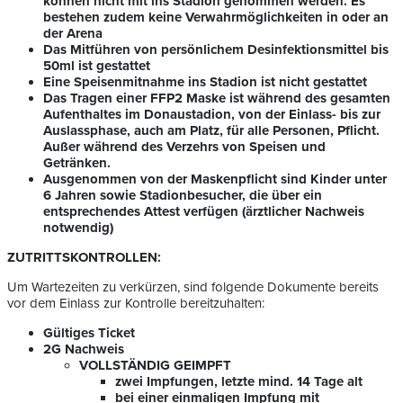
können nicht mit ins Stadion genommen werden. Es
bestehen zudem keine Verwahrmöglichkeiten in oder an
der Arena
Das Mitführen von persönlichem Desinfektionsmittel bis
50ml ist gestattet
Eine Speisenmitnahme ins Stadion ist nicht gestattet
Das Tragen einer FFP2 Maske ist während des gesamten
Aufenthaltes im Donaustadion, von der Einlass- bis zur
Auslassphase, auch am Platz, für alle Personen, Pflicht.
Außer während des Verzehrs von Speisen und
Getränken.
Ausgenommen von der Maskenpflicht sind Kinder unter
6 Jahren sowie Stadionbesucher, die über ein
entsprechendes Attest verfügen (ärztlicher Nachweis
notwendig)
ZUTRITTSKONTROLLEN:
Um Wartezeiten zu verkürzen, sind folgende Dokumente bereits
vor dem Einlass zur Kontrolle bereitzuhalten:
Gültiges Ticket
2G Nachweis
VOLLSTÄNDIG GEIMPFT
zwei Impfungen, letzte mind. 14 Tage alt
bei einer einmaligen Impfung mit