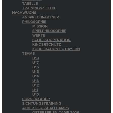
TABELLE
TRAININGSZEITEN
NACHWUCHS
ANSPRECHPARTNER
PHILOSOPHIE
MISSION
SPIELPHILOSOPHIE
WERTE
SCHULKOOPERATION
KINDERSCHUTZ
KOOPERATION FC BAYERN
TEAMS
U19
U17
U16
U15
U14
U13
U12
U11
U10
FÖRDERKADER
SICHTUNGSTRAINING
ALBERT-FUSSBALLCAMPS
OSTERFERIEN CAMP 2026