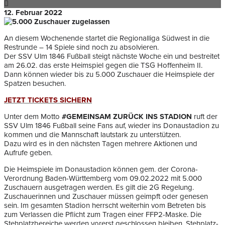
12. Februar 2022
An diesem Wochenende startet die Regionalliga Südwest in die
Restrunde – 14 Spiele sind noch zu absolvieren.
Der SSV Ulm 1846 Fußball steigt nächste Woche ein und bestreitet
am 26.02. das erste Heimspiel gegen die TSG Hoffenheim II.
Dann können wieder bis zu 5.000 Zuschauer die Heimspiele der
Spatzen besuchen.
JETZT TICKETS SICHERN
Unter dem Motto
#GEMEINSAM ZURÜCK INS STADION
ruft der
SSV Ulm 1846 Fußball seine Fans auf, wieder ins Donaustadion zu
kommen und die Mannschaft lautstark zu unterstützen.
Dazu wird es in den nächsten Tagen mehrere Aktionen und
Aufrufe geben.
Die Heimspiele im Donaustadion können gem. der Corona-
Verordnung Baden-Württemberg vom 09.02.2022 mit 5.000
Zuschauern ausgetragen werden. Es gilt die 2G Regelung.
Zuschauerinnen und Zuschauer müssen geimpft oder genesen
sein. Im gesamten Stadion herrscht weiterhin vom Betreten bis
zum Verlassen die Pflicht zum Tragen einer FFP2-Maske. Die
Stehplatzbereiche werden vorerst geschlossen bleiben. Stehplatz-