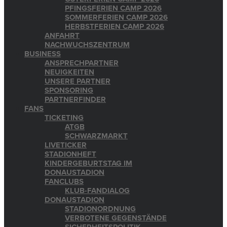
PFINGSFERIEN CAMP 2026
SOMMERFERIEN CAMP 2026
HERBSTFERIEN CAMP 2026
ANFAHRT
NACHWUCHSZENTRUM
BUSINESS
ANSPRECHPARTNER
NEUIGKEITEN
UNSERE PARTNER
SPONSORING
PARTNERFINDER
FANS
TICKETING
ATGB
SCHWARZMARKT
LIVETICKER
STADIONHEFT
KINDERGEBURTSTAG IM
DONAUSTADION
FANCLUBS
KLUB-FANDIALOG
DONAUSTADION
STADIONORDNUNG
VERBOTENE GEGENSTÄNDE