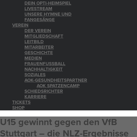
DEIN OPTI-HEIMSPIEL
LIVESTREAM
UNSERE HYMNE UND
FANGESÄNGE
VEREIN
DER VEREIN
MITGLIEDSCHAFT
LEITBILD
MITARBEITER
GESCHICHTE
MEDIEN
FRAUENFUSSBALL
NACHHALTIGKEIT
SOZIALES
AOK-GESUNDHEITSPARTNER
AOK SPATZENCAMP
SCHIEDSRICHTER
KARRIERE
TICKETS
SHOP
U15 gewinnt gegen den VfB
Stuttgart – die NLZ-Ergebnisse