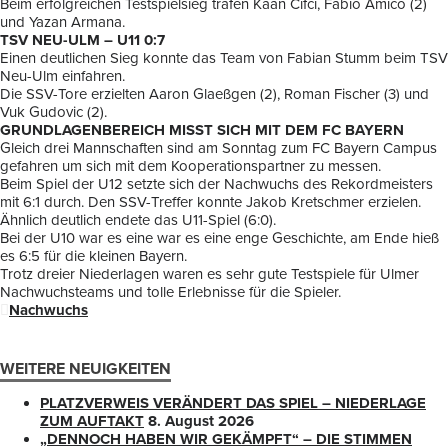
Beim erfolgreichen Testspielsieg trafen Kaan Cifci, Fabio Amico (2)
und Yazan Armana.
TSV NEU-ULM – U11 0:7
Einen deutlichen Sieg konnte das Team von Fabian Stumm beim TSV
Neu-Ulm einfahren.
Die SSV-Tore erzielten Aaron Glaeßgen (2), Roman Fischer (3) und
Vuk Gudovic (2).
GRUNDLAGENBEREICH MISST SICH MIT DEM FC BAYERN
Gleich drei Mannschaften sind am Sonntag zum FC Bayern Campus
gefahren um sich mit dem Kooperationspartner zu messen.
Beim Spiel der U12 setzte sich der Nachwuchs des Rekordmeisters
mit 6:1 durch. Den SSV-Treffer konnte Jakob Kretschmer erzielen.
Ähnlich deutlich endete das U11-Spiel (6:0).
Bei der U10 war es eine war es eine enge Geschichte, am Ende hieß
es 6:5 für die kleinen Bayern.
Trotz dreier Niederlagen waren es sehr gute Testspiele für Ulmer
Nachwuchsteams und tolle Erlebnisse für die Spieler.
Nachwuchs
WEITERE NEUIGKEITEN
PLATZVERWEIS VERÄNDERT DAS SPIEL – NIEDERLAGE
ZUM AUFTAKT
8. August 2026
„DENNOCH HABEN WIR GEKÄMPFT“ – DIE STIMMEN