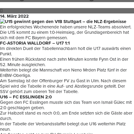
14. März 2022
Ein erfolgreiches Wochenende haben unsere NLZ-Teams absolviert.
Die U15 kommt zu einem 1:0-Heimsieg, der Grundlagenbereich hat
sich mit dem FC Bayern gemessen.
FC-ASTORIA WALLDORF – U17 1:1
Im direkten Duell der Tabellennachbarn holt die U17 auswärts einen
Punkt.
Einen frühen Rückstand nach zehn Minuten konnte Fynn Ost in der
52. Minute ausgleichen.
Weiterhin belegt die Mannschaft von Neno Mrden Platz fünf in der
EnBW-Oberliga.
Am Samstag ist der Offenburger FV zu Gast in Ulm. Nach diesem
Spiel wird die Tabelle in eine Auf- und Abstiegsrunde geteilt. Der
SSV gehört zum oberen Teil der Tabelle.
U16 – FC ESSLINGEN 2:0
Gegen den FC Esslingen musste sich das Team von Ismail Gülec mit
2:0 geschlagen geben.
Zur Halbzeit stand es noch 0:0, am Ende setzten sich die Gäste aber
durch.
In der Tabelle der Verbandsstaffel belegt due U16 weiterhin Platz
neun.