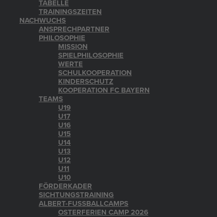
TABELLE
TRAININGSZEITEN
NACHWUCHS
ANSPRECHPARTNER
PHILOSOPHIE
MISSION
SPIELPHILOSOPHIE
WERTE
SCHULKOOPERATION
KINDERSCHUTZ
KOOPERATION FC BAYERN
TEAMS
U19
U17
U16
U15
U14
U13
U12
U11
U10
FÖRDERKADER
SICHTUNGSTRAINING
ALBERT-FUSSBALLCAMPS
OSTERFERIEN CAMP 2026