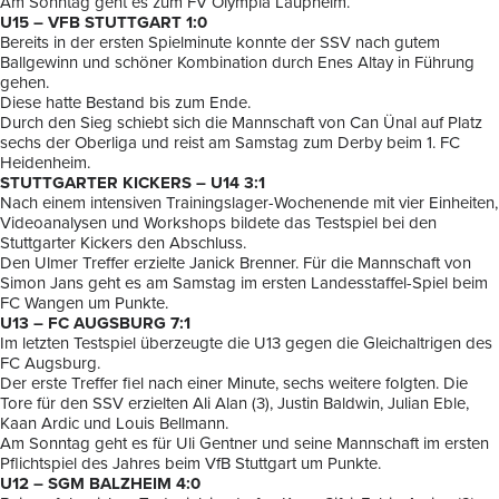
Am Sonntag geht es zum FV Olympia Laupheim.
U15 – VFB STUTTGART 1:0
Bereits in der ersten Spielminute konnte der SSV nach gutem
Ballgewinn und schöner Kombination durch Enes Altay in Führung
gehen.
Diese hatte Bestand bis zum Ende.
Durch den Sieg schiebt sich die Mannschaft von Can Ünal auf Platz
sechs der Oberliga und reist am Samstag zum Derby beim 1. FC
Heidenheim.
STUTTGARTER KICKERS – U14 3:1
Nach einem intensiven Trainingslager-Wochenende mit vier Einheiten,
Videoanalysen und Workshops bildete das Testspiel bei den
Stuttgarter Kickers den Abschluss.
Den Ulmer Treffer erzielte Janick Brenner. Für die Mannschaft von
Simon Jans geht es am Samstag im ersten Landesstaffel-Spiel beim
FC Wangen um Punkte.
U13 – FC AUGSBURG 7:1
Im letzten Testspiel überzeugte die U13 gegen die Gleichaltrigen des
FC Augsburg.
Der erste Treffer fiel nach einer Minute, sechs weitere folgten. Die
Tore für den SSV erzielten Ali Alan (3), Justin Baldwin, Julian Eble,
Kaan Ardic und Louis Bellmann.
Am Sonntag geht es für Uli Gentner und seine Mannschaft im ersten
Pflichtspiel des Jahres beim VfB Stuttgart um Punkte.
U12 – SGM BALZHEIM 4:0