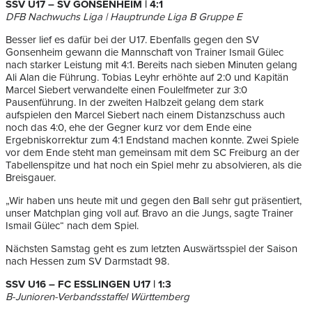
SSV U17 – SV GONSENHEIM | 4:1
DFB Nachwuchs Liga | Hauptrunde Liga B Gruppe E
Besser lief es dafür bei der U17. Ebenfalls gegen den SV
Gonsenheim gewann die Mannschaft von Trainer Ismail Gülec
nach starker Leistung mit 4:1. Bereits nach sieben Minuten gelang
Ali Alan die Führung. Tobias Leyhr erhöhte auf 2:0 und Kapitän
Marcel Siebert verwandelte einen Foulelfmeter zur 3:0
Pausenführung. In der zweiten Halbzeit gelang dem stark
aufspielen den Marcel Siebert nach einem Distanzschuss auch
noch das 4:0, ehe der Gegner kurz vor dem Ende eine
Ergebniskorrektur zum 4:1 Endstand machen konnte. Zwei Spiele
vor dem Ende steht man gemeinsam mit dem SC Freiburg an der
Tabellenspitze und hat noch ein Spiel mehr zu absolvieren, als die
Breisgauer.
„Wir haben uns heute mit und gegen den Ball sehr gut präsentiert,
unser Matchplan ging voll auf. Bravo an die Jungs, sagte Trainer
Ismail Gülec“ nach dem Spiel.
Nächsten Samstag geht es zum letzten Auswärtsspiel der Saison
nach Hessen zum SV Darmstadt 98.
SSV U16 – FC ESSLINGEN U17 | 1:3
B-Junioren-Verbandsstaffel Württemberg