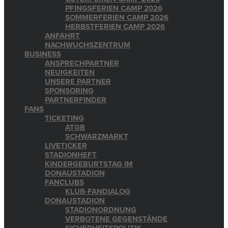
PFINGSFERIEN CAMP 2026
SOMMERFERIEN CAMP 2026
HERBSTFERIEN CAMP 2026
ANFAHRT
NACHWUCHSZENTRUM
BUSINESS
ANSPRECHPARTNER
NEUIGKEITEN
UNSERE PARTNER
SPONSORING
PARTNERFINDER
FANS
TICKETING
ATGB
SCHWARZMARKT
LIVETICKER
STADIONHEFT
KINDERGEBURTSTAG IM
DONAUSTADION
FANCLUBS
KLUB-FANDIALOG
DONAUSTADION
STADIONORDNUNG
VERBOTENE GEGENSTÄNDE