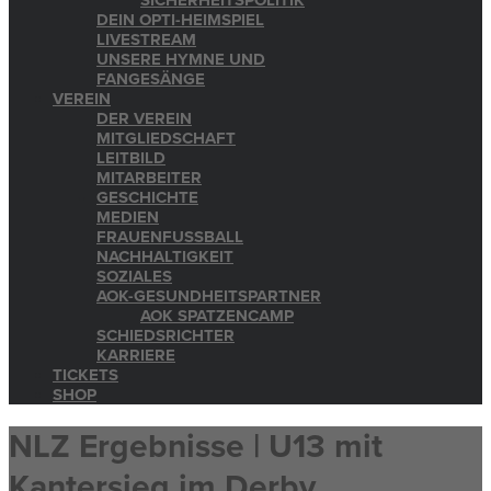
SICHERHEITSPOLITIK
DEIN OPTI-HEIMSPIEL
LIVESTREAM
UNSERE HYMNE UND
FANGESÄNGE
VEREIN
DER VEREIN
MITGLIEDSCHAFT
LEITBILD
MITARBEITER
GESCHICHTE
MEDIEN
FRAUENFUSSBALL
NACHHALTIGKEIT
SOZIALES
AOK-GESUNDHEITSPARTNER
AOK SPATZENCAMP
SCHIEDSRICHTER
KARRIERE
TICKETS
SHOP
NLZ Ergebnisse | U13 mit
Kantersieg im Derby