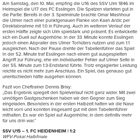
Am Samstag, den 10. Mai, empfing die U16 des SSV Ulm 1846 im
Heimspiel die U17 des FC Esslingen. Die Spatzen starteten gut in
die Partie: Bereits in der 3. Spielminute brachte Omar Mashhour
die Ulmer nach einer punktgenauen Flanke von Kaan Ardic per
Direktabnahme mit 1:0 in Führung. Auch im weiteren Verlauf der
ersten Hälfte zeigte sich Ulm spielstark und präsent. Es entwickelte
sich ein Duell auf Augenhöhe.
In der 33. Minute konnte Esslingen
jedoch einen Abpraller des Ulmer Torhüters nutzen und zum 1:1
ausgleichen. Nach der Pause drehte der Tabellenführer das Spiel:
In der 52. Minute traf Esslingen nach einem gut ausgespielten
Angriff zur Führung, ehe ein individueller Fehler auf Ulmer Seite in
der 55. Minute zum 1:3-Endstand führte. Trotz engagierter Leistung
reichte es nicht mehr zum Anschluss. Ein Spiel, das genauso gut
unentschieden hätte ausgehen können.
Fazit von Cheftrainer Dennis Brixy:
„Das Ergebnis spiegelt den Spielverlauf nicht ganz wider. Mit zwei
unnötigen Gastgeschenken haben wir den Gegner zum Sieg
eingeladen. Besonders in der ersten Halbzeit hatten wir die Nase
leicht vorn und konnten insgesamt gut mit dem Tabellenführer
mithalten. Es war ein Spiel auf Augenhöhe, in dem definitiv mehr
für uns drin war.“
SSV U15 – 1. FC HEIDENHEIM | 1:2
WFV-Pokal Halbfinale