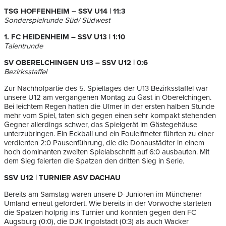
TSG HOFFENHEIM – SSV U14 | 11:3
Sonderspielrunde Süd/ Südwest
1. FC HEIDENHEIM – SSV U13 | 1:10
Talentrunde
SV OBERELCHINGEN U13 – SSV U12 | 0:6
Bezirksstaffel
Zur Nachholpartie des 5. Spieltages der U13 Bezirksstaffel war
unsere U12 am vergangenen Montag zu Gast in Oberelchingen.
Bei leichtem Regen hatten die Ulmer in der ersten halben Stunde
mehr vom Spiel, taten sich gegen einen sehr kompakt stehenden
Gegner allerdings schwer, das Spielgerät im Gästegehäuse
unterzubringen. Ein Eckball und ein Foulelfmeter führten zu einer
verdienten 2:0 Pausenführung, die die Donaustädter in einem
hoch dominanten zweiten Spielabschnitt auf 6:0 ausbauten. Mit
dem Sieg feierten die Spatzen den dritten Sieg in Serie.
SSV U12 | TURNIER ASV DACHAU
Bereits am Samstag waren unsere D-Junioren im Münchener
Umland erneut gefordert. Wie bereits in der Vorwoche starteten
die Spatzen holprig ins Turnier und konnten gegen den FC
Augsburg (0:0), die DJK Ingolstadt (0:3) als auch Wacker