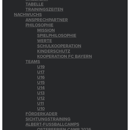
TABELLE
TRAININGSZEITEN
NACHWUCHS
ANSPRECHPARTNER
PHILOSOPHIE
MISSION
SPIELPHILOSOPHIE
WERTE
SCHULKOOPERATION
KINDERSCHUTZ
KOOPERATION FC BAYERN
TEAMS
U19
U17
U16
U15
U14
U13
U12
U11
U10
FÖRDERKADER
SICHTUNGSTRAINING
ALBERT-FUSSBALLCAMPS
OSTERFERIEN CAMP 2026