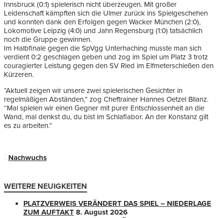
Innsbruck (0:1) spielerisch nicht überzeugen. Mit großer
Leidenschaft kämpften sich die Ulmer zurück ins Spielgeschehen
und konnten dank den Erfolgen gegen Wacker München (2:0),
Lokomotive Leipzig (4:0) und Jahn Regensburg (1:0) tatsächlich
noch die Gruppe gewinnen.
Im Halbfinale gegen die SpVgg Unterhaching musste man sich
verdient 0:2 geschlagen geben und zog im Spiel um Platz 3 trotz
couragierter Leistung gegen den SV Ried im Elfmeterschießen den
Kürzeren.
“Aktuell zeigen wir unsere zwei spielerischen Gesichter in
regelmäßigen Abständen,” zog Cheftrainer Hannes Oetzel Bilanz.
“Mal spielen wir einen Gegner mit purer Entschlossenheit an die
Wand, mal denkst du, du bist im Schlaflabor. An der Konstanz gilt
es zu arbeiten.”
Nachwuchs
WEITERE NEUIGKEITEN
PLATZVERWEIS VERÄNDERT DAS SPIEL – NIEDERLAGE
ZUM AUFTAKT
8. August 2026