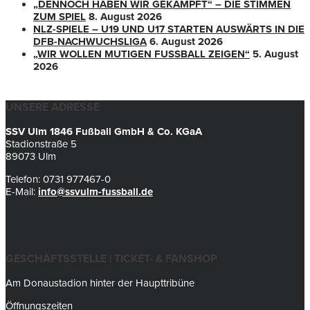
„DENNOCH HABEN WIR GEKÄMPFT“ – DIE STIMMEN
ZUM SPIEL
8. August 2026
NLZ-SPIELE – U19 UND U17 STARTEN AUSWÄRTS IN DIE
DFB-NACHWUCHSLIGA
6. August 2026
„WIR WOLLEN MUTIGEN FUSSBALL ZEIGEN“
5. August
2026
UNSERE ADRESSE
SSV Ulm 1846 Fußball GmbH & Co. KGaA
Stadionstraße 5
89073 Ulm
Telefon: 0731 977467-0
E-Mail:
info@ssvulm-fussball.de
GESCHÄFTSSTELLE | TICKET- & FANSHOP
Am Donaustadion hinter der Haupttribüne
Öffnungszeiten