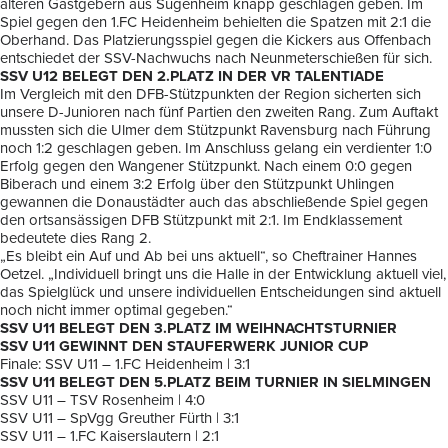
älteren Gastgebern aus Sugenheim knapp geschlagen geben. Im
Spiel gegen den 1.FC Heidenheim behielten die Spatzen mit 2:1 die
Oberhand. Das Platzierungsspiel gegen die Kickers aus Offenbach
entschiedet der SSV-Nachwuchs nach Neunmeterschießen für sich.
SSV U12 BELEGT DEN 2.PLATZ IN DER VR TALENTIADE
Im Vergleich mit den DFB-Stützpunkten der Region sicherten sich
unsere D-Junioren nach fünf Partien den zweiten Rang. Zum Auftakt
mussten sich die Ulmer dem Stützpunkt Ravensburg nach Führung
noch 1:2 geschlagen geben. Im Anschluss gelang ein verdienter 1:0
Erfolg gegen den Wangener Stützpunkt. Nach einem 0:0 gegen
Biberach und einem 3:2 Erfolg über den Stützpunkt Uhlingen
gewannen die Donaustädter auch das abschließende Spiel gegen
den ortsansässigen DFB Stützpunkt mit 2:1. Im Endklassement
bedeutete dies Rang 2.
„Es bleibt ein Auf und Ab bei uns aktuell“, so Cheftrainer Hannes
Oetzel. „Individuell bringt uns die Halle in der Entwicklung aktuell viel,
das Spielglück und unsere individuellen Entscheidungen sind aktuell
noch nicht immer optimal gegeben.“
SSV U11 BELEGT DEN 3.PLATZ IM WEIHNACHTSTURNIER
SSV U11 GEWINNT DEN STAUFERWERK JUNIOR CUP
Finale: SSV U11 – 1.FC Heidenheim | 3:1
SSV U11 BELEGT DEN 5.PLATZ BEIM TURNIER IN SIELMINGEN
SSV U11 – TSV Rosenheim | 4:0
SSV U11 – SpVgg Greuther Fürth | 3:1
SSV U11 – 1.FC Kaiserslautern | 2:1