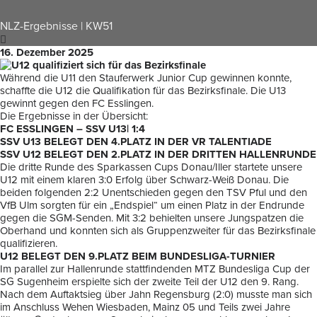
NLZ-Ergebnisse | KW51
16. Dezember 2025
Während die U11 den Stauferwerk Junior Cup gewinnen konnte,
schaffte die U12 die Qualifikation für das Bezirksfinale. Die U13
gewinnt gegen den FC Esslingen.
Die Ergebnisse in der Übersicht:
FC ESSLINGEN – SSV U13| 1:4
SSV U13 BELEGT DEN 4.PLATZ IN DER VR TALENTIADE
SSV U12 BELEGT DEN 2.PLATZ IN DER DRITTEN HALLENRUNDE
Die dritte Runde des Sparkassen Cups Donau/Iller startete unsere
U12 mit einem klaren 3:0 Erfolg über Schwarz-Weiß Donau. Die
beiden folgenden 2:2 Unentschieden gegen den TSV Pful und den
VfB Ulm sorgten für ein „Endspiel“ um einen Platz in der Endrunde
gegen die SGM-Senden. Mit 3:2 behielten unsere Jungspatzen die
Oberhand und konnten sich als Gruppenzweiter für das Bezirksfinale
qualifizieren.
U12 BELEGT DEN 9.PLATZ BEIM BUNDESLIGA-TURNIER
Im parallel zur Hallenrunde stattfindenden MTZ Bundesliga Cup der
SG Sugenheim erspielte sich der zweite Teil der U12 den 9. Rang.
Nach dem Auftaktsieg über Jahn Regensburg (2:0) musste man sich
im Anschluss Wehen Wiesbaden, Mainz 05 und Teils zwei Jahre