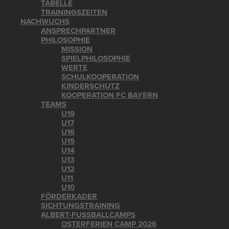
TABELLE
TRAININGSZEITEN
NACHWUCHS
ANSPRECHPARTNER
PHILOSOPHIE
MISSION
SPIELPHILOSOPHIE
WERTE
SCHULKOOPERATION
KINDERSCHUTZ
KOOPERATION FC BAYERN
TEAMS
U19
U17
U16
U15
U14
U13
U12
U11
U10
FÖRDERKADER
SICHTUNGSTRAINING
ALBERT-FUSSBALLCAMPS
OSTERFERIEN CAMP 2026