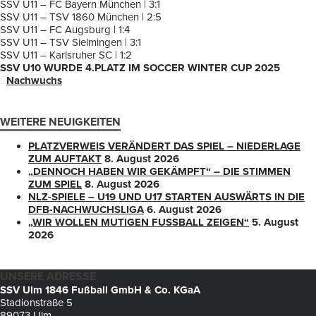
SSV U11 – FC Bayern München | 3:1
SSV U11 – TSV 1860 München | 2:5
SSV U11 – FC Augsburg | 1:4
SSV U11 – TSV Sielmingen | 3:1
SSV U11 – Karlsruher SC | 1:2
SSV U10 WURDE 4.PLATZ IM SOCCER WINTER CUP 2025
Nachwuchs
WEITERE NEUIGKEITEN
PLATZVERWEIS VERÄNDERT DAS SPIEL – NIEDERLAGE
ZUM AUFTAKT
8. August 2026
„DENNOCH HABEN WIR GEKÄMPFT“ – DIE STIMMEN
ZUM SPIEL
8. August 2026
NLZ-SPIELE – U19 UND U17 STARTEN AUSWÄRTS IN DIE
DFB-NACHWUCHSLIGA
6. August 2026
„WIR WOLLEN MUTIGEN FUSSBALL ZEIGEN“
5. August
2026
UNSERE ADRESSE
SSV Ulm 1846 Fußball GmbH & Co. KGaA
Stadionstraße 5
89073 Ulm