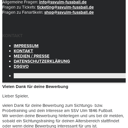
Allgemeine Fragen:
info@ssvulm-fussball.de
Fragen zu Tickets:
ticketing@ssvulm-fussball.de
Fragen zu Fanartikeln:
shop@ssvulm-fussball.de
KONTAKT
IMPRESSUM
KONTAKT
MEDIEN / PRESSE
DATENSCHUTZERKLÄRUNG
DSGVO
Vielen Dank für deine Bewerbung
Lieber Spieler,
vielen Dank für deine Bewerbung zum Sichtungs- bzw.
Probetraining und dein Interesse am SSV Ulm 1846 Fußball.
Wir werden deine Bewerbung hinterlegen und uns bei dir melden,
sobald ein Sichtungstraining für deinen Altersbereich stattfindet
oder wenn deine Bewerbung interessant für uns ist.