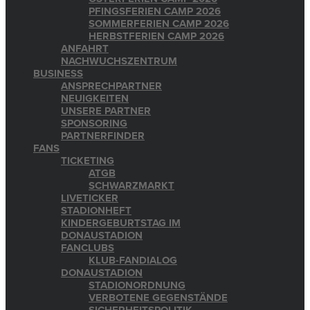
PFINGSFERIEN CAMP 2026
SOMMERFERIEN CAMP 2026
HERBSTFERIEN CAMP 2026
ANFAHRT
NACHWUCHSZENTRUM
BUSINESS
ANSPRECHPARTNER
NEUIGKEITEN
UNSERE PARTNER
SPONSORING
PARTNERFINDER
FANS
TICKETING
ATGB
SCHWARZMARKT
LIVETICKER
STADIONHEFT
KINDERGEBURTSTAG IM
DONAUSTADION
FANCLUBS
KLUB-FANDIALOG
DONAUSTADION
STADIONORDNUNG
VERBOTENE GEGENSTÄNDE