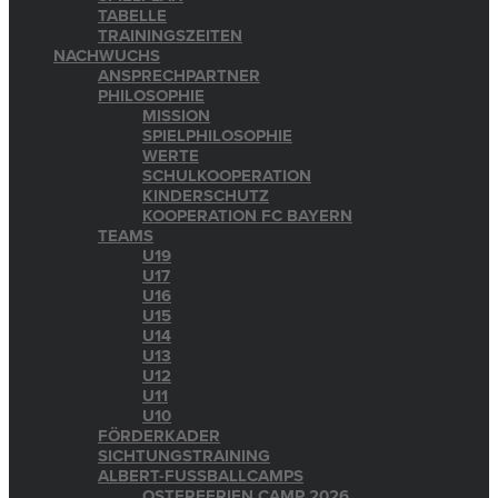
TABELLE
TRAININGSZEITEN
NACHWUCHS
ANSPRECHPARTNER
PHILOSOPHIE
MISSION
SPIELPHILOSOPHIE
WERTE
SCHULKOOPERATION
KINDERSCHUTZ
KOOPERATION FC BAYERN
TEAMS
U19
U17
U16
U15
U14
U13
U12
U11
U10
FÖRDERKADER
SICHTUNGSTRAINING
ALBERT-FUSSBALLCAMPS
OSTERFERIEN CAMP 2026