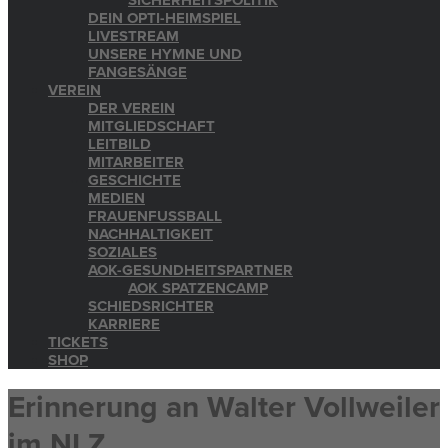
SICHERHEITSPOLITIK
DEIN OPTI-HEIMSPIEL
LIVESTREAM
UNSERE HYMNE UND
FANGESÄNGE
VEREIN
DER VEREIN
MITGLIEDSCHAFT
LEITBILD
MITARBEITER
GESCHICHTE
MEDIEN
FRAUENFUSSBALL
NACHHALTIGKEIT
SOZIALES
AOK-GESUNDHEITSPARTNER
AOK SPATZENCAMP
SCHIEDSRICHTER
KARRIERE
TICKETS
SHOP
Erinnerung an Walter Vollweiler
im NLZ