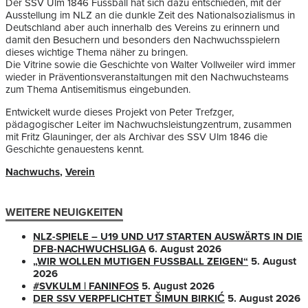
Der SSV Ulm 1846 Fussball hat sich dazu entschieden, mit der
Ausstellung im NLZ an die dunkle Zeit des Nationalsozialismus in
Deutschland aber auch innerhalb des Vereins zu erinnern und
damit den Besuchern und besonders den Nachwuchsspielern
dieses wichtige Thema näher zu bringen.
Die Vitrine sowie die Geschichte von Walter Vollweiler wird immer
wieder in Präventionsveranstaltungen mit den Nachwuchsteams
zum Thema Antisemitismus eingebunden.
Entwickelt wurde dieses Projekt von Peter Trefzger,
pädagogischer Leiter im Nachwuchsleistungzentrum, zusammen
mit Fritz Glauninger, der als Archivar des SSV Ulm 1846 die
Geschichte genauestens kennt.
Nachwuchs
,
Verein
WEITERE NEUIGKEITEN
NLZ-SPIELE – U19 UND U17 STARTEN AUSWÄRTS IN DIE
DFB-NACHWUCHSLIGA
6. August 2026
„WIR WOLLEN MUTIGEN FUSSBALL ZEIGEN“
5. August
2026
#SVKULM | FANINFOS
5. August 2026
DER SSV VERPFLICHTET ŠIMUN BIRKIĆ
5. August 2026