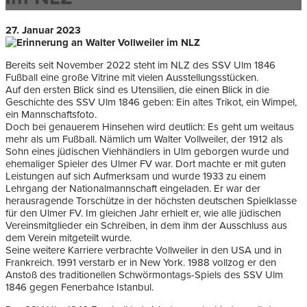
27. Januar 2023
Bereits seit November 2022 steht im NLZ des SSV Ulm 1846
Fußball eine große Vitrine mit vielen Ausstellungsstücken.
Auf den ersten Blick sind es Utensilien, die einen Blick in die
Geschichte des SSV Ulm 1846 geben: Ein altes Trikot, ein Wimpel,
ein Mannschaftsfoto.
Doch bei genauerem Hinsehen wird deutlich: Es geht um weitaus
mehr als um Fußball. Nämlich um Walter Vollweiler, der 1912 als
Sohn eines jüdischen Viehhändlers in Ulm geborgen wurde und
ehemaliger Spieler des Ulmer FV war. Dort machte er mit guten
Leistungen auf sich Aufmerksam und wurde 1933 zu einem
Lehrgang der Nationalmannschaft eingeladen. Er war der
herausragende Torschütze in der höchsten deutschen Spielklasse
für den Ulmer FV. Im gleichen Jahr erhielt er, wie alle jüdischen
Vereinsmitglieder ein Schreiben, in dem ihm der Ausschluss aus
dem Verein mitgeteilt wurde.
Seine weitere Karriere verbrachte Vollweiler in den USA und in
Frankreich. 1991 verstarb er in New York. 1988 vollzog er den
Anstoß des traditionellen Schwörmontags-Spiels des SSV Ulm
1846 gegen Fenerbahce Istanbul.