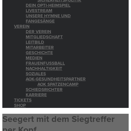
SICHERHEITSPOLITIK
DEIN OPTI-HEIMSPIEL
LIVESTREAM
UNSERE HYMNE UND
FANGESÄNGE
VEREIN
DER VEREIN
MITGLIEDSCHAFT
LEITBILD
MITARBEITER
GESCHICHTE
MEDIEN
FRAUENFUSSBALL
NACHHALTIGKEIT
SOZIALES
AOK-GESUNDHEITSPARTNER
AOK SPATZENCAMP
SCHIEDSRICHTER
KARRIERE
TICKETS
SHOP
Seegert mit dem Siegtreffer
per Kopf