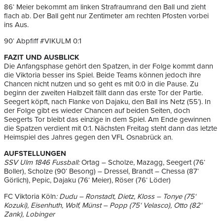
86‘ Meier bekommt am linken Strafraumrand den Ball und zieht
flach ab. Der Ball geht nur Zentimeter am rechten Pfosten vorbei
ins Aus.
90‘ Abpfiff #VIKULM 0:1
FAZIT UND AUSBLICK
Die Anfangsphase gehört den Spatzen, in der Folge kommt dann
die Viktoria besser ins Spiel. Beide Teams können jedoch ihre
Chancen nicht nutzen und so geht es mit 0:0 in die Pause. Zu
beginn der zweiten Halbzeit fällt dann das erste Tor der Partie.
Seegert köpft, nach Flanke von Dajaku, den Ball ins Netz (55‘). In
der Folge gibt es wieder Chancen auf beiden Seiten, doch
Seegerts Tor bleibt das einzige in dem Spiel. Am Ende gewinnen
die Spatzen verdient mit 0:1. Nächsten Freitag steht dann das letzte
Heimspiel des Jahres gegen den VFL Osnabrück an.
AUFSTELLUNGEN
SSV Ulm 1846 Fussball:
Ortag – Scholze, Mazagg, Seegert (76‘
Boller), Scholze (90‘ Besong) – Dressel, Brandt – Chessa (87‘
Görlich), Pepic, Dajaku (76‘ Meier), Röser (76‘ Löder)
FC Viktoria Köln
: Dudu – Ronstadt, Dietz, Kloss – Tonye (75‘
Kozuki), Eisenhuth, Wolf, Münst – Popp (75‘ Velasco), Otto (82‘
Zank), Lobinger