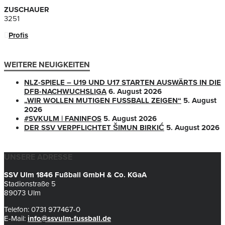
ZUSCHAUER
3251
Profis
WEITERE NEUIGKEITEN
NLZ-SPIELE – U19 UND U17 STARTEN AUSWÄRTS IN DIE
DFB-NACHWUCHSLIGA
6. August 2026
„WIR WOLLEN MUTIGEN FUSSBALL ZEIGEN“
5. August
2026
#SVKULM | FANINFOS
5. August 2026
DER SSV VERPFLICHTET ŠIMUN BIRKIĆ
5. August 2026
UNSERE ADRESSE
SSV Ulm 1846 Fußball GmbH & Co. KGaA
Stadionstraße 5
89073 Ulm
Telefon: 0731 977467-0
E-Mail:
info@ssvulm-fussball.de