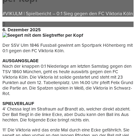
#VIKULM | Spielbericht – 0:1 Sieg gegen den FC Viktoria Köln
6. Dezember 2025
Der SSV Ulm 1846 Fussball gewinnt am Sportpark Höhenberg mit
0:1 gegen den FC Viktoria Köln.
AUSGANGSLAGE
Nach der knappen 0:1 Niederlage am letzten Samstag gegen den
TSV 1860 München, geht es heute auswärts gegen den FC
Viktoria Köln. Die Viktoria ist solide gestartet und steht mit 23
Punkten auf dem 12. Tabellenplatz. Um 14.00 Uhr pfeift Felix Grund
die Partie an. Die Spatzen spielen in Weiß, die Viktoria in Schwarz-
Rot.
SPIELVERLAUF
4‘ Chessa legt im Strafraum auf Brandt ab, welcher direkt abzieht.
Der Ball fliegt in die linke Ecke, aber Dudu kann den Ball ins Aus
hechten. Die folgende Ecke bringt nichts ein.
11‘ Die Viktoria wird das erste Mal durch eine Ecke gefährlich. Sie
segelt an allen vorbei an den langen Pfosten, wo der Ball mit viel