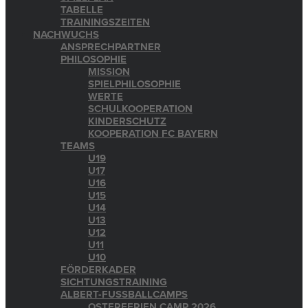
TABELLE
TRAININGSZEITEN
NACHWUCHS
ANSPRECHPARTNER
PHILOSOPHIE
MISSION
SPIELPHILOSOPHIE
WERTE
SCHULKOOPERATION
KINDERSCHUTZ
KOOPERATION FC BAYERN
TEAMS
U19
U17
U16
U15
U14
U13
U12
U11
U10
FÖRDERKADER
SICHTUNGSTRAINING
ALBERT-FUSSBALLCAMPS
OSTERFERIEN CAMP 2026