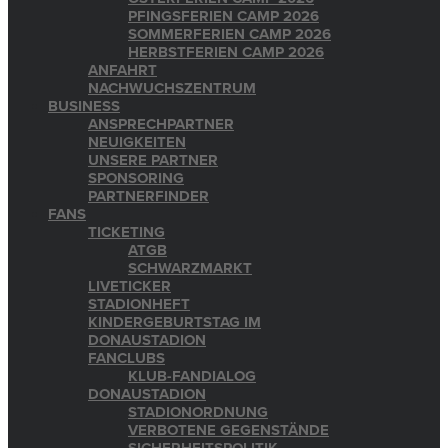
PFINGSFERIEN CAMP 2026
SOMMERFERIEN CAMP 2026
HERBSTFERIEN CAMP 2026
ANFAHRT
NACHWUCHSZENTRUM
BUSINESS
ANSPRECHPARTNER
NEUIGKEITEN
UNSERE PARTNER
SPONSORING
PARTNERFINDER
FANS
TICKETING
ATGB
SCHWARZMARKT
LIVETICKER
STADIONHEFT
KINDERGEBURTSTAG IM
DONAUSTADION
FANCLUBS
KLUB-FANDIALOG
DONAUSTADION
STADIONORDNUNG
VERBOTENE GEGENSTÄNDE