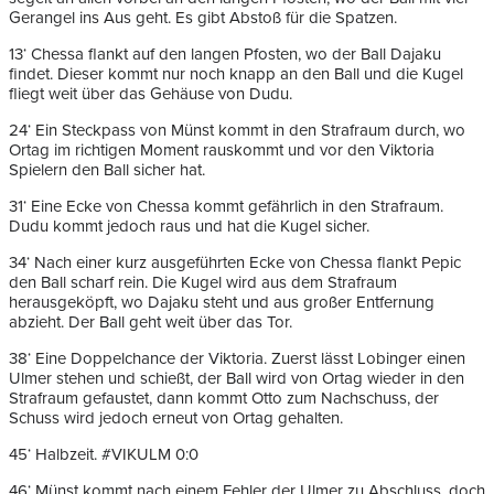
Gerangel ins Aus geht. Es gibt Abstoß für die Spatzen.
13‘ Chessa flankt auf den langen Pfosten, wo der Ball Dajaku
findet. Dieser kommt nur noch knapp an den Ball und die Kugel
fliegt weit über das Gehäuse von Dudu.
24‘ Ein Steckpass von Münst kommt in den Strafraum durch, wo
Ortag im richtigen Moment rauskommt und vor den Viktoria
Spielern den Ball sicher hat.
31‘ Eine Ecke von Chessa kommt gefährlich in den Strafraum.
Dudu kommt jedoch raus und hat die Kugel sicher.
34‘ Nach einer kurz ausgeführten Ecke von Chessa flankt Pepic
den Ball scharf rein. Die Kugel wird aus dem Strafraum
herausgeköpft, wo Dajaku steht und aus großer Entfernung
abzieht. Der Ball geht weit über das Tor.
38‘ Eine Doppelchance der Viktoria. Zuerst lässt Lobinger einen
Ulmer stehen und schießt, der Ball wird von Ortag wieder in den
Strafraum gefaustet, dann kommt Otto zum Nachschuss, der
Schuss wird jedoch erneut von Ortag gehalten.
45‘ Halbzeit. #VIKULM 0:0
46‘ Münst kommt nach einem Fehler der Ulmer zu Abschluss, doch