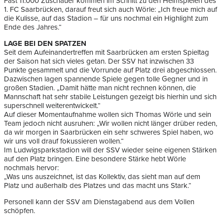
Fast 11.000 Zuschauer kommen im Schnitt zu den Heimspielen des
1. FC Saarbrücken, darauf freut sich auch Wörle: „Ich freue mich auf
die Kulisse, auf das Stadion – für uns nochmal ein Highlight zum
Ende des Jahres.“
LAGE BEI DEN SPATZEN
Seit dem Aufeinandertreffen mit Saarbrücken am ersten Spieltag
der Saison hat sich vieles getan. Der SSV hat inzwischen 33
Punkte gesammelt und die Vorrunde auf Platz drei abgeschlossen.
Dazwischen lagen spannende Spiele gegen tolle Gegner und in
großen Stadien. „Damit hätte man nicht rechnen können, die
Mannschaft hat sehr stabile Leistungen gezeigt bis hierhin und sich
superschnell weiterentwickelt.“
Auf dieser Momentaufnahme wollen sich Thomas Wörle und sein
Team jedoch nicht ausruhen: „Wir wollen nicht länger drüber reden,
da wir morgen in Saarbrücken ein sehr schweres Spiel haben, wo
wir uns voll drauf fokussieren wollen.“
Im Ludwigsparkstadion will der SSV wieder seine eigenen Stärken
auf den Platz bringen. Eine besondere Stärke hebt Wörle
nochmals hervor:
„Was uns auszeichnet, ist das Kollektiv, das sieht man auf dem
Platz und außerhalb des Platzes und das macht uns Stark.“
Personell kann der SSV am Dienstagabend aus dem Vollen
schöpfen.