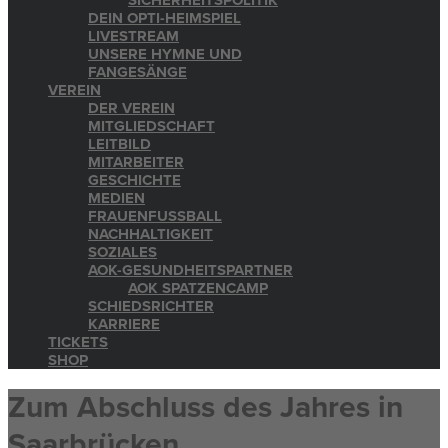
SICHERHEITSPOLITIK
DEIN OPTI-HEIMSPIEL
LIVESTREAM
UNSERE HYMNE UND
FANGESÄNGE
VEREIN
DER VEREIN
MITGLIEDSCHAFT
LEITBILD
MITARBEITER
GESCHICHTE
MEDIEN
FRAUENFUSSBALL
NACHHALTIGKEIT
SOZIALES
AOK-GESUNDHEITSPARTNER
AOK SPATZENCAMP
SCHIEDSRICHTER
KARRIERE
TICKETS
SHOP
Zum Abschluss des Jahres in
Saarbrücken