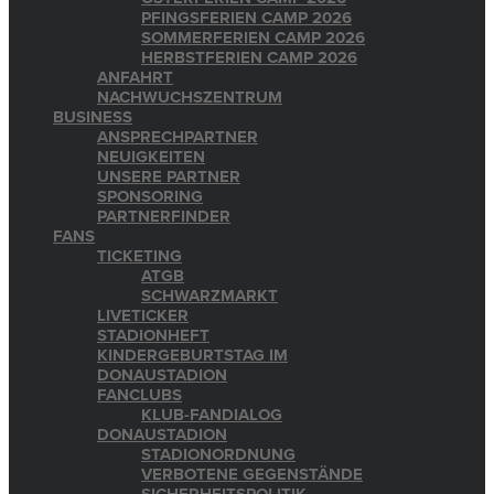
PFINGSFERIEN CAMP 2026
SOMMERFERIEN CAMP 2026
HERBSTFERIEN CAMP 2026
ANFAHRT
NACHWUCHSZENTRUM
BUSINESS
ANSPRECHPARTNER
NEUIGKEITEN
UNSERE PARTNER
SPONSORING
PARTNERFINDER
FANS
TICKETING
ATGB
SCHWARZMARKT
LIVETICKER
STADIONHEFT
KINDERGEBURTSTAG IM
DONAUSTADION
FANCLUBS
KLUB-FANDIALOG
DONAUSTADION
STADIONORDNUNG
VERBOTENE GEGENSTÄNDE