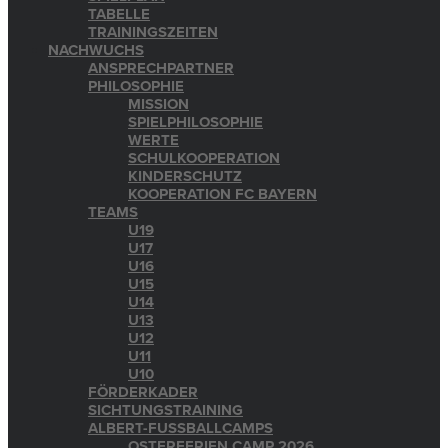
TABELLE
TRAININGSZEITEN
NACHWUCHS
ANSPRECHPARTNER
PHILOSOPHIE
MISSION
SPIELPHILOSOPHIE
WERTE
SCHULKOOPERATION
KINDERSCHUTZ
KOOPERATION FC BAYERN
TEAMS
U19
U17
U16
U15
U14
U13
U12
U11
U10
FÖRDERKADER
SICHTUNGSTRAINING
ALBERT-FUSSBALLCAMPS
OSTERFERIEN CAMP 2026