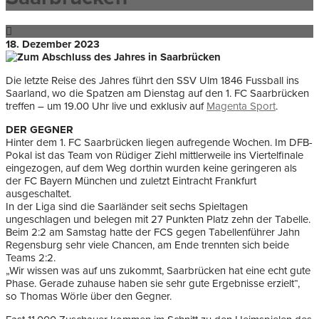
18. Dezember 2023
Die letzte Reise des Jahres führt den SSV Ulm 1846 Fussball ins
Saarland, wo die Spatzen am Dienstag auf den 1. FC Saarbrücken
treffen – um 19.00 Uhr live und exklusiv auf
Magenta Sport
.
DER GEGNER
Hinter dem 1. FC Saarbrücken liegen aufregende Wochen. Im DFB-
Pokal ist das Team von Rüdiger Ziehl mittlerweile ins Viertelfinale
eingezogen, auf dem Weg dorthin wurden keine geringeren als
der FC Bayern München und zuletzt Eintracht Frankfurt
ausgeschaltet.
In der Liga sind die Saarländer seit sechs Spieltagen
ungeschlagen und belegen mit 27 Punkten Platz zehn der Tabelle.
Beim 2:2 am Samstag hatte der FCS gegen Tabellenführer Jahn
Regensburg sehr viele Chancen, am Ende trennten sich beide
Teams 2:2.
„Wir wissen was auf uns zukommt, Saarbrücken hat eine echt gute
Phase. Gerade zuhause haben sie sehr gute Ergebnisse erzielt“,
so Thomas Wörle über den Gegner.