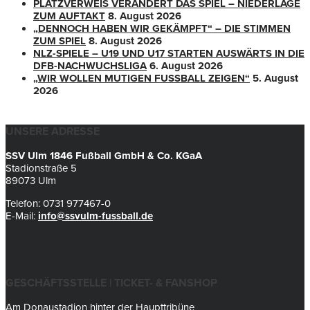
PLATZVERWEIS VERÄNDERT DAS SPIEL – NIEDERLAGE
ZUM AUFTAKT
8. August 2026
„DENNOCH HABEN WIR GEKÄMPFT“ – DIE STIMMEN
ZUM SPIEL
8. August 2026
NLZ-SPIELE – U19 UND U17 STARTEN AUSWÄRTS IN DIE
DFB-NACHWUCHSLIGA
6. August 2026
„WIR WOLLEN MUTIGEN FUSSBALL ZEIGEN“
5. August
2026
UNSERE ADRESSE
SSV Ulm 1846 Fußball GmbH & Co. KGaA
Stadionstraße 5
89073 Ulm
Telefon: 0731 977467-0
E-Mail:
info@ssvulm-fussball.de
GESCHÄFTSSTELLE | TICKET- & FANSHOP
Am Donaustadion hinter der Haupttribüne