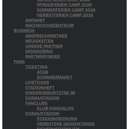
PFINGSFERIEN CAMP 2026
SOMMERFERIEN CAMP 2026
HERBSTFERIEN CAMP 2026
ANFAHRT
NACHWUCHSZENTRUM
BUSINESS
ANSPRECHPARTNER
NEUIGKEITEN
UNSERE PARTNER
SPONSORING
PARTNERFINDER
FANS
TICKETING
ATGB
SCHWARZMARKT
LIVETICKER
STADIONHEFT
KINDERGEBURTSTAG IM
DONAUSTADION
FANCLUBS
KLUB-FANDIALOG
DONAUSTADION
STADIONORDNUNG
VERBOTENE GEGENSTÄNDE