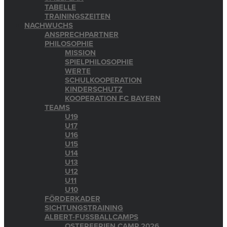
TABELLE
TRAININGSZEITEN
NACHWUCHS
ANSPRECHPARTNER
PHILOSOPHIE
MISSION
SPIELPHILOSOPHIE
WERTE
SCHULKOOPERATION
KINDERSCHUTZ
KOOPERATION FC BAYERN
TEAMS
U19
U17
U16
U15
U14
U13
U12
U11
U10
FÖRDERKADER
SICHTUNGSTRAINING
ALBERT-FUSSBALLCAMPS
OSTERFERIEN CAMP 2026