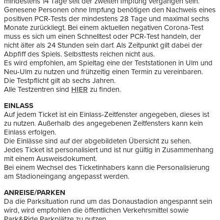
mindestens 14 Tage seit der zweiten Impfung vergangen sein.
Genesene Personen ohne Impfung benötigen den Nachweis eines
positiven PCR-Tests der mindestens 28 Tage und maximal sechs
Monate zurückliegt. Bei einem aktuellen negativen Corona-Test
muss es sich um einen Schnelltest oder PCR-Test handeln, der
nicht älter als 24 Stunden sein darf. Als Zeitpunkt gilt dabei der
Abpfiff des Spiels. Selbsttests reichen nicht aus.
Es wird empfohlen, am Spieltag eine der Teststationen in Ulm und
Neu-Ulm zu nutzen und frühzeitig einen Termin zu vereinbaren.
Die Testpflicht gilt ab sechs Jahren.
Alle Testzentren sind
HIER
zu finden.
EINLASS
Auf jedem Ticket ist ein Einlass-Zeitfenster angegeben, dieses ist
zu nutzen. Außerhalb des angegebenen Zeitfensters kann kein
Einlass erfolgen.
Die Einlässe sind auf der abgebildeten Übersicht zu sehen.
Jedes Ticket ist personalisiert und ist nur gültig in Zusammenhang
mit einem Ausweisdokument.
Bei einem Wechsel des Ticketinhabers kann die Personalisierung
am Stadioneingang angepasst werden.
ANREISE/PARKEN
Da die Parksituation rund um das Donaustadion angespannt sein
wird, wird empfohlen die öffentlichen Verkehrsmittel sowie
Park&Ride Parkplätze zu nutzen.