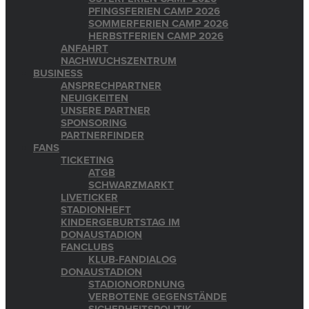
PFINGSFERIEN CAMP 2026
SOMMERFERIEN CAMP 2026
HERBSTFERIEN CAMP 2026
ANFAHRT
NACHWUCHSZENTRUM
BUSINESS
ANSPRECHPARTNER
NEUIGKEITEN
UNSERE PARTNER
SPONSORING
PARTNERFINDER
FANS
TICKETING
ATGB
SCHWARZMARKT
LIVETICKER
STADIONHEFT
KINDERGEBURTSTAG IM
DONAUSTADION
FANCLUBS
KLUB-FANDIALOG
DONAUSTADION
STADIONORDNUNG
VERBOTENE GEGENSTÄNDE