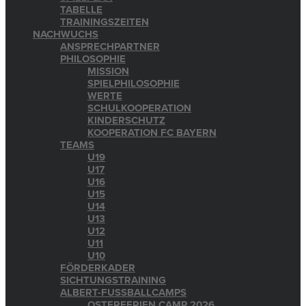
TABELLE
TRAININGSZEITEN
NACHWUCHS
ANSPRECHPARTNER
PHILOSOPHIE
MISSION
SPIELPHILOSOPHIE
WERTE
SCHULKOOPERATION
KINDERSCHUTZ
KOOPERATION FC BAYERN
TEAMS
U19
U17
U16
U15
U14
U13
U12
U11
U10
FÖRDERKADER
SICHTUNGSTRAINING
ALBERT-FUSSBALLCAMPS
OSTERFERIEN CAMP 2026