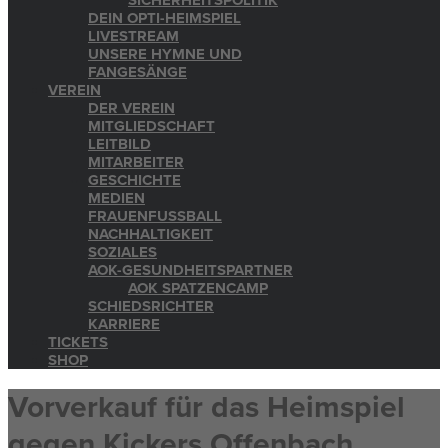
SICHERHEITSPOLITIK
DEIN OPTI-HEIMSPIEL
LIVESTREAM
UNSERE HYMNE UND
FANGESÄNGE
VEREIN
DER VEREIN
MITGLIEDSCHAFT
LEITBILD
MITARBEITER
GESCHICHTE
MEDIEN
FRAUENFUSSBALL
NACHHALTIGKEIT
SOZIALES
AOK-GESUNDHEITSPARTNER
AOK SPATZENCAMP
SCHIEDSRICHTER
KARRIERE
TICKETS
SHOP
Vorverkauf für das Heimspiel
gegen Kickers Offenbach