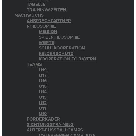
TABELLE
TRAININGSZEITEN
NACHWUCHS
ANSPRECHPARTNER
PHILOSOPHIE
MISSION
SPIELPHILOSOPHIE
WERTE
SCHULKOOPERATION
KINDERSCHUTZ
KOOPERATION FC BAYERN
TEAMS
U19
U17
U16
U15
U14
U13
U12
U11
U10
FÖRDERKADER
SICHTUNGSTRAINING
ALBERT-FUSSBALLCAMPS
OSTERFERIEN CAMP 2026