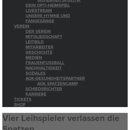
SICHERHEITSPOLITIK
DEIN OPTI-HEIMSPIEL
LIVESTREAM
UNSERE HYMNE UND
FANGESÄNGE
VEREIN
DER VEREIN
MITGLIEDSCHAFT
LEITBILD
MITARBEITER
GESCHICHTE
MEDIEN
FRAUENFUSSBALL
NACHHALTIGKEIT
SOZIALES
AOK-GESUNDHEITSPARTNER
AOK SPATZENCAMP
SCHIEDSRICHTER
KARRIERE
TICKETS
SHOP
Vier Leihspieler verlassen die
Spatzen