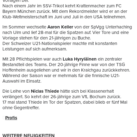
Vorlagen bei.
Nach einem Jahr im SSV-Trikot kehrt Krattenmacher zum FC
Bayern München zurück. Mit dem Rekordmeister wird er an der
Klub-Weltmeisterschaft im Juni und Juli in den USA teilnehmen.
Im Sommer wechselte
Aaron Keller
von der SpVgg Unterhaching
nach Ulm und lief 28-mal für die Spatzen auf. Vier Tore und eine
Vorlage stehen für den 21-jährigen zu Buche.
Der Schweizer U21-Nationalspieler machte mit konstanten
Leistungen auf sich aufmerksam.
Mit 28 Pflichtspielen war auch
Luka Hyryläinen
ein zentraler
Bestandteil des Teams. Der 20-jährige Finne war von der TSG
Hoffenheim ausgeliehen und wir in den Kraichgau zurückkehren.
Während der Saison war er mehrmals für die finnische U21-
Auswahl im Einsatz.
Die Leihe von
Niclas Thiede
hätte sich bei Klassenerhalt
verlängert. So kehrt der 26-jährige zum VfL Bochum zurück.
17 mal stand Thiede im Tor der Spatzen, dabei blieb er fünf Mal
ohne Gegentreffer.
Profis
WEITERE NEUIGKEITEN