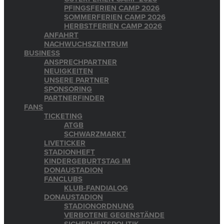
PFINGSFERIEN CAMP 2026
SOMMERFERIEN CAMP 2026
HERBSTFERIEN CAMP 2026
ANFAHRT
NACHWUCHSZENTRUM
BUSINESS
ANSPRECHPARTNER
NEUIGKEITEN
UNSERE PARTNER
SPONSORING
PARTNERFINDER
FANS
TICKETING
ATGB
SCHWARZMARKT
LIVETICKER
STADIONHEFT
KINDERGEBURTSTAG IM
DONAUSTADION
FANCLUBS
KLUB-FANDIALOG
DONAUSTADION
STADIONORDNUNG
VERBOTENE GEGENSTÄNDE