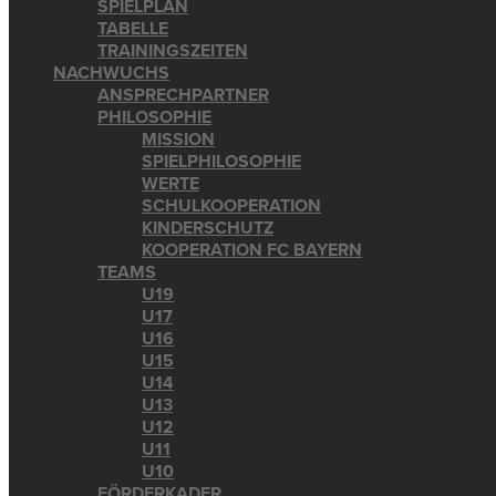
SPIELPLAN
TABELLE
TRAININGSZEITEN
NACHWUCHS
ANSPRECHPARTNER
PHILOSOPHIE
MISSION
SPIELPHILOSOPHIE
WERTE
SCHULKOOPERATION
KINDERSCHUTZ
KOOPERATION FC BAYERN
TEAMS
U19
U17
U16
U15
U14
U13
U12
U11
U10
FÖRDERKADER