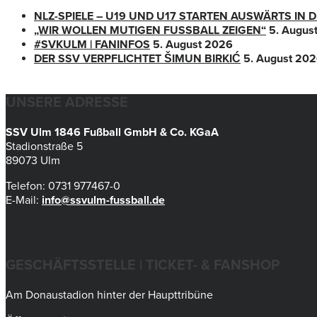
NLZ-SPIELE – U19 UND U17 STARTEN AUSWÄRTS IN
„WIR WOLLEN MUTIGEN FUSSBALL ZEIGEN“
5. Augus
#SVKULM | FANINFOS
5. August 2026
DER SSV VERPFLICHTET ŠIMUN BIRKIĆ
5. August 20
UNSERE ADRESSE
SSV Ulm 1846 Fußball GmbH & Co. KGaA
Stadionstraße 5
89073 Ulm
Telefon: 0731 977467-0
E-Mail:
info@ssvulm-fussball.de
GESCHÄFTSSTELLE | TICKET- & FANSHOP
Am Donaustadion hinter der Haupttribüne