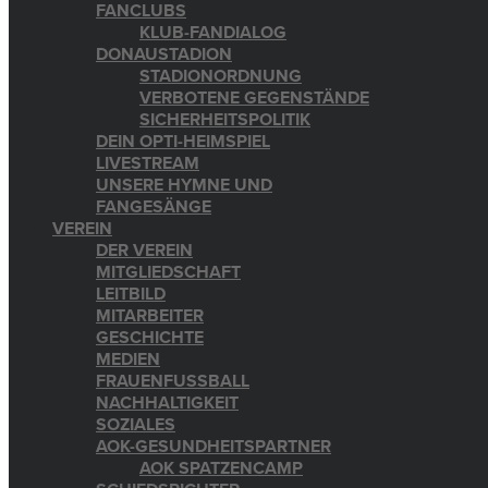
FANCLUBS
KLUB-FANDIALOG
DONAUSTADION
STADIONORDNUNG
VERBOTENE GEGENSTÄNDE
SICHERHEITSPOLITIK
DEIN OPTI-HEIMSPIEL
LIVESTREAM
UNSERE HYMNE UND
FANGESÄNGE
VEREIN
DER VEREIN
MITGLIEDSCHAFT
LEITBILD
MITARBEITER
GESCHICHTE
MEDIEN
FRAUENFUSSBALL
NACHHALTIGKEIT
SOZIALES
AOK-GESUNDHEITSPARTNER
AOK SPATZENCAMP