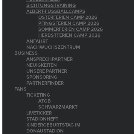
SICHTUNGSTRAINING
ALBERT-FUSSBALLCAMPS
OSTERFERIEN CAMP 2026
PFINGSFERIEN CAMP 2026
SOMMERFERIEN CAMP 2026
HERBSTFERIEN CAMP 2026
ANFAHRT
NACHWUCHSZENTRUM
BUSINESS
ANSPRECHPARTNER
NEUIGKEITEN
UNSERE PARTNER
SPONSORING
PARTNERFINDER
FANS
TICKETING
ATGB
SCHWARZMARKT
LIVETICKER
STADIONHEFT
KINDERGEBURTSTAG IM
DONAUSTADION