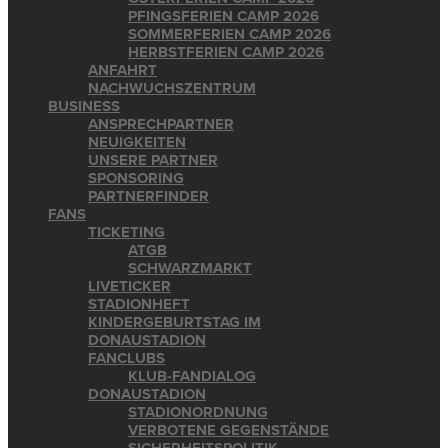
PFINGSFERIEN CAMP 2026
SOMMERFERIEN CAMP 2026
HERBSTFERIEN CAMP 2026
ANFAHRT
NACHWUCHSZENTRUM
BUSINESS
ANSPRECHPARTNER
NEUIGKEITEN
UNSERE PARTNER
SPONSORING
PARTNERFINDER
FANS
TICKETING
ATGB
SCHWARZMARKT
LIVETICKER
STADIONHEFT
KINDERGEBURTSTAG IM
DONAUSTADION
FANCLUBS
KLUB-FANDIALOG
DONAUSTADION
STADIONORDNUNG
VERBOTENE GEGENSTÄNDE