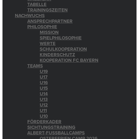
TABELLE
TRAININGSZEITEN
NACHWUCHS
ANSPRECHPARTNER
PHILOSOPHIE
MISSION
SPIELPHILOSOPHIE
WERTE
SCHULKOOPERATION
KINDERSCHUTZ
KOOPERATION FC BAYERN
TEAMS
U19
U17
U16
U15
U14
U13
U12
U11
U10
FÖRDERKADER
SICHTUNGSTRAINING
ALBERT-FUSSBALLCAMPS
OSTERFERIEN CAMP 2026