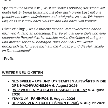
Trikot.
Sportdirektor Murat Isik: „
Oli ist ein feiner Fußballer, der schon viel
erlebt hat. Er bringt Erfahrung mit aber auch große Lust, mit uns
gemeinsam etwas aufzubauen und erfolgreich zu sein. Wir freuen
uns, dass er zurück nach Deutschland und nach Ulm kommt.
“
Oliver Wähling:
„Die Gespräche mit den Verantwortlichen haben
mich von Anfang an überzeugt. Der Verein hat klare Ziele und eine
spannende Perspektive. Ich möchte meine Qualitäten einbringen
und meinen Teil dazu beitragen, dass der SSV Ulm wieder
erfolgreich ist. Ich freue mich auf die Aufgabe und die Heimspiele
im Donaustadion!“
Profis
WEITERE NEUIGKEITEN
NLZ-SPIELE – U19 UND U17 STARTEN AUSWÄRTS IN DIE
DFB-NACHWUCHSLIGA
6. August 2026
„WIR WOLLEN MUTIGEN FUSSBALL ZEIGEN“
5. August
2026
#SVKULM | FANINFOS
5. August 2026
DER SSV VERPFLICHTET ŠIMUN BIRKIĆ
5. August 2026