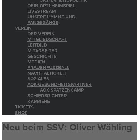
SICHERHEITSPOLITIK
DEIN OPTI-HEIMSPIEL
LIVESTREAM
UNSERE HYMNE UND
FANGESÄNGE
VEREIN
DER VEREIN
MITGLIEDSCHAFT
LEITBILD
MITARBEITER
GESCHICHTE
MEDIEN
FRAUENFUSSBALL
NACHHALTIGKEIT
SOZIALES
AOK-GESUNDHEITSPARTNER
AOK SPATZENCAMP
SCHIEDSRICHTER
KARRIERE
TICKETS
SHOP
Neu beim SSV: Oliver Wähling