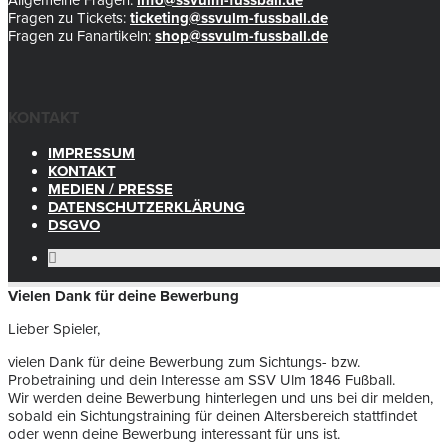
Allgemeine Fragen:
info@ssvulm-fussball.de
Fragen zu Tickets:
ticketing@ssvulm-fussball.de
Fragen zu Fanartikeln:
shop@ssvulm-fussball.de
KONTAKT
IMPRESSUM
KONTAKT
MEDIEN / PRESSE
DATENSCHUTZERKLÄRUNG
DSGVO
Vielen Dank für deine Bewerbung
Lieber Spieler,
vielen Dank für deine Bewerbung zum Sichtungs- bzw.
Probetraining und dein Interesse am SSV Ulm 1846 Fußball.
Wir werden deine Bewerbung hinterlegen und uns bei dir melden,
sobald ein Sichtungstraining für deinen Altersbereich stattfindet
oder wenn deine Bewerbung interessant für uns ist.