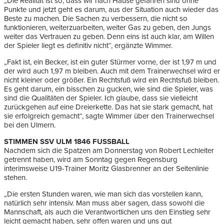
„Die Realität ist so, dass wir nach Hause gefahren sind ohne
Punkte und jetzt geht es darum, aus der Situation auch wieder das
Beste zu machen. Die Sachen zu verbessern, die nicht so
funktionieren, weiterzuarbeiten, weiter Gas zu geben, den Jungs
weiter das Vertrauen zu geben. Denn eins ist auch klar, am Willen
der Spieler liegt es definitiv nicht“, ergänzte Wimmer.
„Fakt ist, ein Becker, ist ein guter Stürmer vorne, der ist 1,97 m und
der wird auch 1,97 m bleiben. Auch mit dem Trainerwechsel wird er
nicht kleiner oder größer. Ein Rechtsfuß wird ein Rechtsfuß bleiben.
Es geht darum, ein bisschen zu gucken, wie sind die Spieler, was
sind die Qualitäten der Spieler. Ich glaube, dass sie vielleicht
zurückgehen auf eine Dreierkette. Das hat sie stark gemacht, hat
sie erfolgreich gemacht“, sagte Wimmer über den Trainerwechsel
bei den Ulmern.
STIMMEN SSV ULM 1846 FUSSBALL
Nachdem sich die Spatzen am Donnerstag von Robert Lechleiter
getrennt haben, wird am Sonntag gegen Regensburg
interimsweise U19-Trainer Moritz Glasbrenner an der Seitenlinie
stehen.
„Die ersten Stunden waren, wie man sich das vorstellen kann,
natürlich sehr intensiv. Man muss aber sagen, dass sowohl die
Mannschaft, als auch die Verantwortlichen uns den Einstieg sehr
leicht gemacht haben, sehr offen waren und uns gut