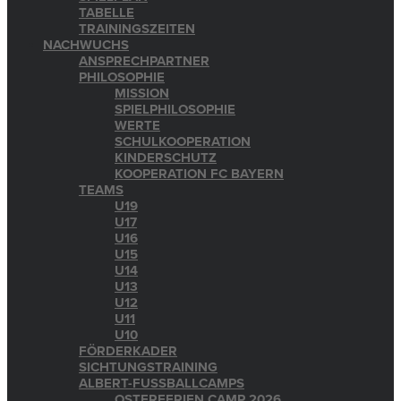
TABELLE
TRAININGSZEITEN
NACHWUCHS
ANSPRECHPARTNER
PHILOSOPHIE
MISSION
SPIELPHILOSOPHIE
WERTE
SCHULKOOPERATION
KINDERSCHUTZ
KOOPERATION FC BAYERN
TEAMS
U19
U17
U16
U15
U14
U13
U12
U11
U10
FÖRDERKADER
SICHTUNGSTRAINING
ALBERT-FUSSBALLCAMPS
OSTERFERIEN CAMP 2026