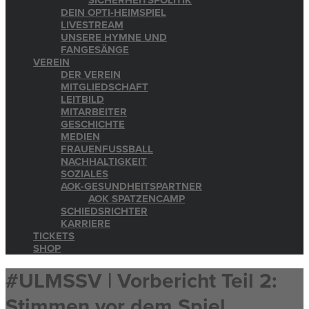
SICHERHEITSPOLITIK
DEIN OPTI-HEIMSPIEL
LIVESTREAM
UNSERE HYMNE UND
FANGESÄNGE
VEREIN
DER VEREIN
MITGLIEDSCHAFT
LEITBILD
MITARBEITER
GESCHICHTE
MEDIEN
FRAUENFUSSBALL
NACHHALTIGKEIT
SOZIALES
AOK-GESUNDHEITSPARTNER
AOK SPATZENCAMP
SCHIEDSRICHTER
KARRIERE
TICKETS
SHOP
#ULMSSV | Vorbericht Teil 2:
Stimmen vor dem Spiel