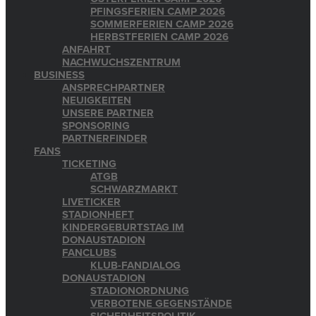
PFINGSFERIEN CAMP 2026
SOMMERFERIEN CAMP 2026
HERBSTFERIEN CAMP 2026
ANFAHRT
NACHWUCHSZENTRUM
BUSINESS
ANSPRECHPARTNER
NEUIGKEITEN
UNSERE PARTNER
SPONSORING
PARTNERFINDER
FANS
TICKETING
ATGB
SCHWARZMARKT
LIVETICKER
STADIONHEFT
KINDERGEBURTSTAG IM
DONAUSTADION
FANCLUBS
KLUB-FANDIALOG
DONAUSTADION
STADIONORDNUNG
VERBOTENE GEGENSTÄNDE