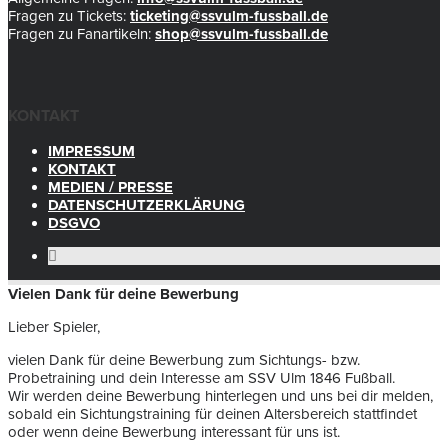
Fragen zu Tickets:
ticketing@ssvulm-fussball.de
Fragen zu Fanartikeln:
shop@ssvulm-fussball.de
KONTAKT
IMPRESSUM
KONTAKT
MEDIEN / PRESSE
DATENSCHUTZERKLÄRUNG
DSGVO
Vielen Dank für deine Bewerbung
Lieber Spieler,
vielen Dank für deine Bewerbung zum Sichtungs- bzw.
Probetraining und dein Interesse am SSV Ulm 1846 Fußball.
Wir werden deine Bewerbung hinterlegen und uns bei dir melden,
sobald ein Sichtungstraining für deinen Altersbereich stattfindet
oder wenn deine Bewerbung interessant für uns ist.