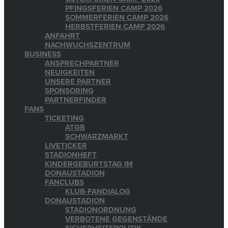
PFINGSFERIEN CAMP 2026
SOMMERFERIEN CAMP 2026
HERBSTFERIEN CAMP 2026
ANFAHRT
NACHWUCHSZENTRUM
BUSINESS
ANSPRECHPARTNER
NEUIGKEITEN
UNSERE PARTNER
SPONSORING
PARTNERFINDER
FANS
TICKETING
ATGB
SCHWARZMARKT
LIVETICKER
STADIONHEFT
KINDERGEBURTSTAG IM
DONAUSTADION
FANCLUBS
KLUB-FANDIALOG
DONAUSTADION
STADIONORDNUNG
VERBOTENE GEGENSTÄNDE