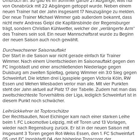
Umbruch an. So gab es im Sommer ganze 21 Abgänge, was nur
von Osnabrück mit 22 Abgängen getoppt wurde. Neben einem
neuen Trainer hat der Jahn insgesamt 17 Neuzugänge zu melden.
Der neue Trainer Michael Wimmer gab außerdem bekannt, dass
nicht mehr Andreas Geipl die Kapitänsbinde der Regensburger
trägt, sondern Christian Kühlwetter, welcher der „verlängerte Arm“
des Trainers sein soll. Ein neuer Mannschaftsrat wurde zu Beginn
der neuen Saison auch noch gewählt.
Durchwachsener Saisonauftakt
Der Start in die Saison war nicht gerade einfach für Trainer
Wimmer. Nach einem Unentschieden im Saisonauftakt gegen den
FC Ingolstadt und einer anschließenden Niederlage gegen
Duisburg am zweiten Spieltag, gelang Wimmer ein 3:0 Sieg gegen
Schweinfurt. Die letzten drei Ligaspiele gegen Victoria Köln, RW
Essen und Wehen Wiesbaden verlor man alle. Mit vier Punkten
steht der Jahn aktuell auf Platz 17 der Tabelle. Zudem hat man das
zweitschlechteste Torverhältnis der Liga, lediglich Schweinfurt ist in
diesem Punkt noch schwächer.
Leihrückkehrer ist Toptorschütze
Der Rechtsaußen, Noel Eichinger kam nach einer starken Leihe
beim 1. FC Lokomotive Leipzig, mit elf Toren und 13 Vorlagen,
wieder nach Regensburg zurück. Er ist in der neuen Saison mit
insgesamt 3 Toren gegen Rot-Weiss Essen, den 1. FC Schweinfurt
05 und FC Ingolstadt 04, der bisherige Topscorer der