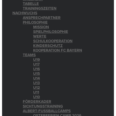
TABELLE
TRAININGSZEITEN
NACHWUCHS
ANSPRECHPARTNER
PHILOSOPHIE
MISSION
SPIELPHILOSOPHIE
WERTE
SCHULKOOPERATION
KINDERSCHUTZ
KOOPERATION FC BAYERN
TEAMS
U19
U17
U16
U15
U14
U13
U12
U11
U10
FÖRDERKADER
SICHTUNGSTRAINING
ALBERT-FUSSBALLCAMPS
OSTERFERIEN CAMP 2026