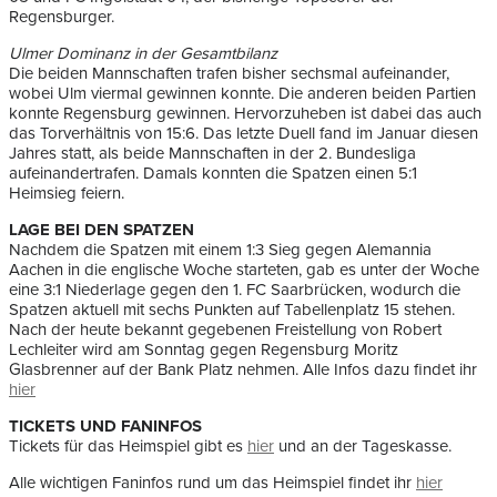
Regensburger.
Ulmer Dominanz in der Gesamtbilanz
Die beiden Mannschaften trafen bisher sechsmal aufeinander,
wobei Ulm viermal gewinnen konnte. Die anderen beiden Partien
konnte Regensburg gewinnen. Hervorzuheben ist dabei das auch
das Torverhältnis von 15:6. Das letzte Duell fand im Januar diesen
Jahres statt, als beide Mannschaften in der 2. Bundesliga
aufeinandertrafen. Damals konnten die Spatzen einen 5:1
Heimsieg feiern.
LAGE BEI DEN SPATZEN
Nachdem die Spatzen mit einem 1:3 Sieg gegen Alemannia
Aachen in die englische Woche starteten, gab es unter der Woche
eine 3:1 Niederlage gegen den 1. FC Saarbrücken, wodurch die
Spatzen aktuell mit sechs Punkten auf Tabellenplatz 15 stehen.
Nach der heute bekannt gegebenen Freistellung von Robert
Lechleiter wird am Sonntag gegen Regensburg Moritz
Glasbrenner auf der Bank Platz nehmen. Alle Infos dazu findet ihr
hier
TICKETS UND FANINFOS
Tickets für das Heimspiel gibt es
hier
und an der Tageskasse.
Alle wichtigen Faninfos rund um das Heimspiel findet ihr
hier