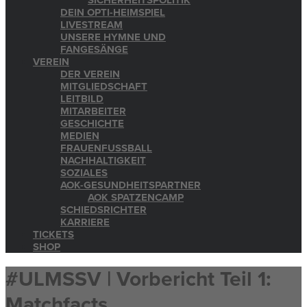
SICHERHEITSPOLITIK
DEIN OPTI-HEIMSPIEL
LIVESTREAM
UNSERE HYMNE UND
FANGESÄNGE
VEREIN
DER VEREIN
MITGLIEDSCHAFT
LEITBILD
MITARBEITER
GESCHICHTE
MEDIEN
FRAUENFUSSBALL
NACHHALTIGKEIT
SOZIALES
AOK-GESUNDHEITSPARTNER
AOK SPATZENCAMP
SCHIEDSRICHTER
KARRIERE
TICKETS
SHOP
#ULMSSV | Vorbericht Teil 1:
Matchfacts