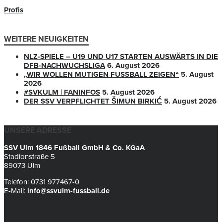
Profis
WEITERE NEUIGKEITEN
NLZ-SPIELE – U19 UND U17 STARTEN AUSWÄRTS IN DIE
DFB-NACHWUCHSLIGA
6. August 2026
„WIR WOLLEN MUTIGEN FUSSBALL ZEIGEN“
5. August
2026
#SVKULM | FANINFOS
5. August 2026
DER SSV VERPFLICHTET ŠIMUN BIRKIĆ
5. August 2026
UNSERE ADRESSE
SSV Ulm 1846 Fußball GmbH & Co. KGaA
Stadionstraße 5
89073 Ulm
Telefon: 0731 977467-0
E-Mail:
info@ssvulm-fussball.de