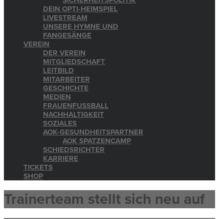
SICHERHEITSPOLITIK
DEIN OPTI-HEIMSPIEL
LIVESTREAM
UNSERE HYMNE UND
FANGESÄNGE
VEREIN
DER VEREIN
MITGLIEDSCHAFT
LEITBILD
MITARBEITER
GESCHICHTE
MEDIEN
FRAUENFUSSBALL
NACHHALTIGKEIT
SOZIALES
AOK-GESUNDHEITSPARTNER
AOK SPATZENCAMP
SCHIEDSRICHTER
KARRIERE
TICKETS
SHOP
Trainerteam stellt sich neu auf