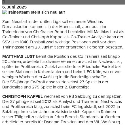
6. Juni 2025
Zum Neustart in der dritten Liga soll ein neuer Wind ins
Donaustadion kommen, in der Mannschaft, aber auch im
Trainerteam von Cheftrainer Robert Lechleiter. Mit Matthias Lust als
Co-Trainer und Christoph Kappel als Co-Trainer Analyse kann der
SSV Ulm 1846 Fussball zwei wichtige Positionen weit vor dem
Trainingsstart am 23. Juni mit sehr erfahrenen Personen besetzen.
MATTHIAS LUST
kennt die Position des Co-Trainers seit knapp
20 Jahren, arbeitete für diverse Vereine zunächst im Nachwuchs-,
später im Profibereich. Zuletzt assistierte er Friedhelm Funkel bei
seinen Stationen in Kaiserslautern und beim 1. FC Köln, wo er vor
wenigen Wochen den Aufstieg in die Bundesliga schaffte.
Der 55-jährige Ex-Profi absolvierte selbst 27 Spiele in der
Bundesliga und 275 Spiele in der 2. Bundesliga.
CHRISTOPH KAPPEL
wechselt von RB Salzburg zu den Spatzen.
Der 37-jährige ist seit 2012 als Analyst und Trainer im Nachwuchs
und Profibereich tätig, zunächst beim FC Ingolstadt, seit 2022 in
Salzburg. Im letzten Jahr spezialisierte sich Kappel im Rahmen
seiner Tätigkeit zusätzlich auf den Bereich Standards. Außerdem
arbeitete er bereits für Dynamo Dresden und den VfL Wolfsburg.