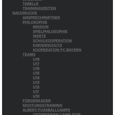
TABELLE
TRAININGSZEITEN
NACHWUCHS
ANSPRECHPARTNER
PHILOSOPHIE
MISSION
SPIELPHILOSOPHIE
WERTE
SCHULKOOPERATION
KINDERSCHUTZ
KOOPERATION FC BAYERN
TEAMS
U19
U17
U16
U15
U14
U13
U12
U11
U10
FÖRDERKADER
SICHTUNGSTRAINING
ALBERT-FUSSBALLCAMPS
OSTERFERIEN CAMP 2026