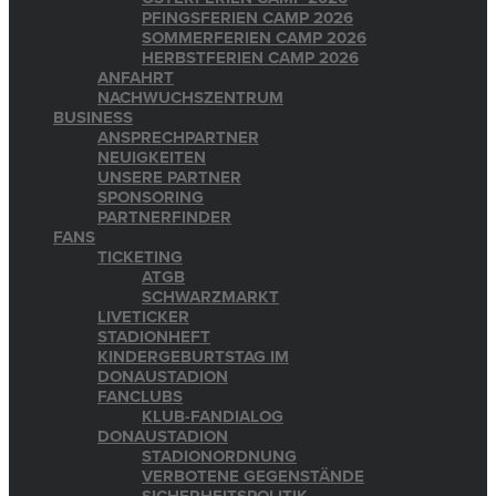
PFINGSFERIEN CAMP 2026
SOMMERFERIEN CAMP 2026
HERBSTFERIEN CAMP 2026
ANFAHRT
NACHWUCHSZENTRUM
BUSINESS
ANSPRECHPARTNER
NEUIGKEITEN
UNSERE PARTNER
SPONSORING
PARTNERFINDER
FANS
TICKETING
ATGB
SCHWARZMARKT
LIVETICKER
STADIONHEFT
KINDERGEBURTSTAG IM
DONAUSTADION
FANCLUBS
KLUB-FANDIALOG
DONAUSTADION
STADIONORDNUNG
VERBOTENE GEGENSTÄNDE