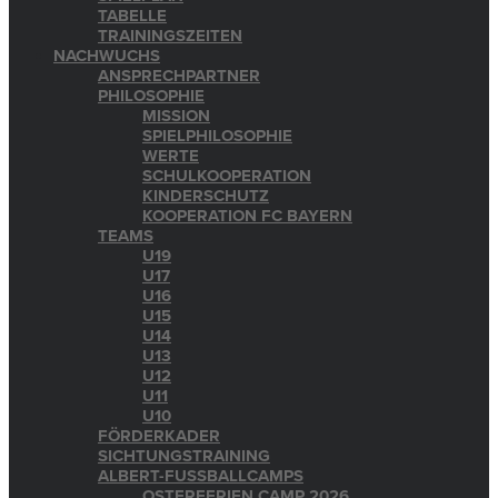
TABELLE
TRAININGSZEITEN
NACHWUCHS
ANSPRECHPARTNER
PHILOSOPHIE
MISSION
SPIELPHILOSOPHIE
WERTE
SCHULKOOPERATION
KINDERSCHUTZ
KOOPERATION FC BAYERN
TEAMS
U19
U17
U16
U15
U14
U13
U12
U11
U10
FÖRDERKADER
SICHTUNGSTRAINING
ALBERT-FUSSBALLCAMPS
OSTERFERIEN CAMP 2026