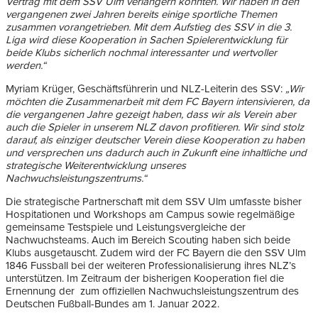
Vertrag mit dem SSV Ulm verlängern konnten. Wir haben in den
vergangenen zwei Jahren bereits einige sportliche Themen
zusammen vorangetrieben. Mit dem Aufstieg des SSV in die 3.
Liga wird diese Kooperation in Sachen Spielerentwicklung für
beide Klubs sicherlich nochmal interessanter und wertvoller
werden.“
Myriam Krüger, Geschäftsführerin und NLZ-Leiterin des SSV:
„Wir
möchten die Zusammenarbeit mit dem FC Bayern intensivieren, da
die vergangenen Jahre gezeigt haben, dass wir als Verein aber
auch die Spieler in unserem NLZ davon profitieren. Wir sind stolz
darauf, als einziger deutscher Verein diese Kooperation zu haben
und versprechen uns dadurch auch in Zukunft eine inhaltliche und
strategische Weiterentwicklung unseres
Nachwuchsleistungszentrums.“
Die strategische Partnerschaft mit dem SSV Ulm umfasste bisher
Hospitationen und Workshops am Campus sowie regelmäßige
gemeinsame Testspiele und Leistungsvergleiche der
Nachwuchsteams. Auch im Bereich Scouting haben sich beide
Klubs ausgetauscht. Zudem wird der FC Bayern die den SSV Ulm
1846 Fussball bei der weiteren Professionalisierung ihres NLZ’s
unterstützen. Im Zeitraum der bisherigen Kooperation fiel die
Ernennung der zum offiziellen Nachwuchsleistungszentrum des
Deutschen Fußball-Bundes am 1. Januar 2022.