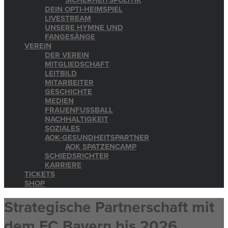
SICHERHEITSPOLITIK
DEIN OPTI-HEIMSPIEL
LIVESTREAM
UNSERE HYMNE UND
FANGESÄNGE
VEREIN
DER VEREIN
MITGLIEDSCHAFT
LEITBILD
MITARBEITER
GESCHICHTE
MEDIEN
FRAUENFUSSBALL
NACHHALTIGKEIT
SOZIALES
AOK-GESUNDHEITSPARTNER
AOK SPATZENCAMP
SCHIEDSRICHTER
KARRIERE
TICKETS
SHOP
Strategische Partnerschaft mit
dem FC Bayern bis 2026