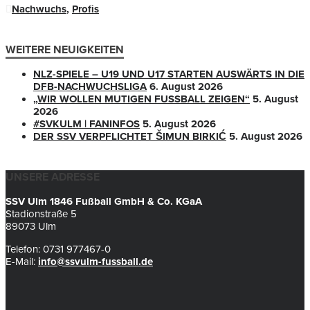
Nachwuchs
,
Profis
WEITERE NEUIGKEITEN
NLZ-SPIELE – U19 UND U17 STARTEN AUSWÄRTS IN DIE
DFB-NACHWUCHSLIGA
6. August 2026
„WIR WOLLEN MUTIGEN FUSSBALL ZEIGEN“
5. August
2026
#SVKULM | FANINFOS
5. August 2026
DER SSV VERPFLICHTET ŠIMUN BIRKIĆ
5. August 2026
UNSERE ADRESSE
SSV Ulm 1846 Fußball GmbH & Co. KGaA
Stadionstraße 5
89073 Ulm
Telefon: 0731 977467-0
E-Mail:
info@ssvulm-fussball.de