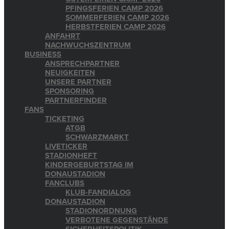
PFINGSFERIEN CAMP 2026
SOMMERFERIEN CAMP 2026
HERBSTFERIEN CAMP 2026
ANFAHRT
NACHWUCHSZENTRUM
BUSINESS
ANSPRECHPARTNER
NEUIGKEITEN
UNSERE PARTNER
SPONSORING
PARTNERFINDER
FANS
TICKETING
ATGB
SCHWARZMARKT
LIVETICKER
STADIONHEFT
KINDERGEBURTSTAG IM
DONAUSTADION
FANCLUBS
KLUB-FANDIALOG
DONAUSTADION
STADIONORDNUNG
VERBOTENE GEGENSTÄNDE