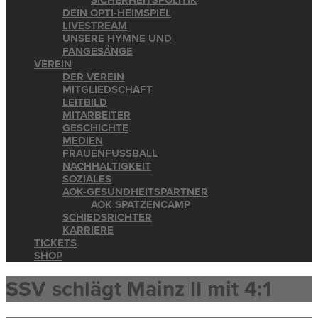
SICHERHEITSPOLITIK
DEIN OPTI-HEIMSPIEL
LIVESTREAM
UNSERE HYMNE UND
FANGESÄNGE
VEREIN
DER VEREIN
MITGLIEDSCHAFT
LEITBILD
MITARBEITER
GESCHICHTE
MEDIEN
FRAUENFUSSBALL
NACHHALTIGKEIT
SOZIALES
AOK-GESUNDHEITSPARTNER
AOK SPATZENCAMP
SCHIEDSRICHTER
KARRIERE
TICKETS
SHOP
SSV schlägt Mainz II mit 4:1