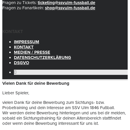
Fragen zu Tickets:
ticketing@ssvulm-fussball.de
Fragen zu Fanartikeln:
shop@ssvulm-fussball.de
KONTAKT
IMPRESSUM
KONTAKT
MEDIEN / PRESSE
DATENSCHUTZERKLÄRUNG
DSGVO
Vielen Dank für deine Bewerbung
Lieber Spieler,
vielen Dank für deine Bewerbung zum Sichtungs- bzw.
Probetraining und dein Interesse am SSV Ulm 1846 Fußball.
Wir werden deine Bewerbung hinterlegen und uns bei dir melden,
sobald ein Sichtungstraining für deinen Altersbereich stattfindet
oder wenn deine Bewerbung interessant für uns ist.