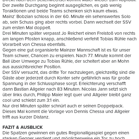
Der zweite Durchgang beginnt ausgeglichen, es gab wenig
Toraktionen und beide Teams schenken sich kaum etwas.
Mainz‘ Bobzian schloss in der 60. Minute ein sehenswertes Solo
ab, sein Schuss ging aber rechts vorbei. Dann wechselt der SSV
zum ersten Mal doppelt.
Drei Minuten später verpasst Jo Reichert einen Freistoß von rechts
am langen Pfosten knapp, anschließend verfehlt Tobias Rühle nach
Vorarbeit von Chessa ebenfalls.
Gegen eine gut organisierte Mainzer Mannschaft ist es für unser
Team schwer, Chancen zu erspielen. Nach 77. Minute kommt der
Ball über Umwege zu Tobias Rühle, der scheitert aber an Mohn
aus aussichtsreicher Position.
Der SSV versucht, das dritte Tor nachzulegen, gleichzeitig sind die
Gäste aber jederzeit durch Konter sehr gefährlich was für große
Spannung in der Schlussphase sorgt. Erleichterung verschafft
dann Bastian Allgeier nach 83 Minuten. Nicolas Jann setzt sich
über links durch, Philipp Maier legt quer und Allgeier bleibt ganz
cool und schiebt zum 3:1 ein.
Nur drei Minuten später schnürt auch er seinen Doppelpack.
Dieses Mal kommt die Vorlage von Dennis Chessa und Allgeier
trifft aus kurzer Distanz.
FAZIT & AUSBLICK
Die Spatzen gewinnen ein gutes Regionalligaspiel gegen einen
starken Gegner verdient und möglicherweise ein Tor zu hoch.