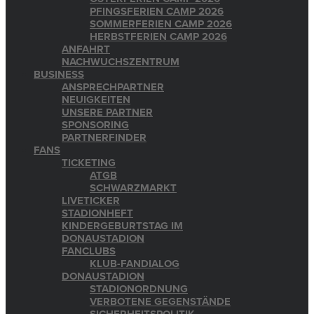
PFINGSFERIEN CAMP 2026
SOMMERFERIEN CAMP 2026
HERBSTFERIEN CAMP 2026
ANFAHRT
NACHWUCHSZENTRUM
BUSINESS
ANSPRECHPARTNER
NEUIGKEITEN
UNSERE PARTNER
SPONSORING
PARTNERFINDER
FANS
TICKETING
ATGB
SCHWARZMARKT
LIVETICKER
STADIONHEFT
KINDERGEBURTSTAG IM
DONAUSTADION
FANCLUBS
KLUB-FANDIALOG
DONAUSTADION
STADIONORDNUNG
VERBOTENE GEGENSTÄNDE