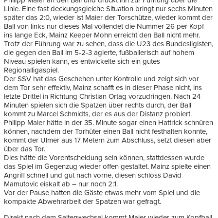
Philipp Maier an den Ball und drückt ihn zur Führung über die
Linie. Eine fast deckungsgleiche Situation bringt nur sechs Minuten
später das 2:0, wieder ist Maier der Torschütze, wieder kommt der
Ball von links nur dieses Mal vollendet die Nummer 26 per Kopf
ins lange Eck, Mainz Keeper Mohn erreicht den Ball nicht mehr.
Trotz der Führung war zu sehen, dass die U23 des Bundesligisten,
die gegen den Ball im 5-2-3 agierte, fußballerisch auf hohem
Niveau spielen kann, es entwickelte sich ein gutes
Regionalligaspiel.
Der SSV hat das Geschehen unter Kontrolle und zeigt sich vor
dem Tor sehr effektiv, Mainz schafft es in dieser Phase nicht, ins
letzte Drittel in Richtung Christian Ortag vorzudringen. Nach 24
Minuten spielen sich die Spatzen über rechts durch, der Ball
kommt zu Marcel Schmidts, der es aus der Distanz probiert.
Philipp Maier hätte in der 35. Minute sogar einen Hattrick schnüren
können, nachdem der Torhüter einen Ball nicht festhalten konnte,
kommt der Ulmer aus 17 Metern zum Abschluss, setzt diesen aber
über das Tor.
Dies hätte die Vorentscheidung sein können, stattdessen wurde
das Spiel im Gegenzug wieder offen gestaltet. Mainz spielte einen
Angriff schnell und gut nach vorne, diesen schloss David
Mamutovic eiskalt ab – nur noch 2:1.
Vor der Pause hatten die Gäste etwas mehr vom Spiel und die
kompakte Abwehrarbeit der Spatzen war gefragt.
Direkt nach dem Seitenwechsel kommt Maier wieder zum Kopfball.