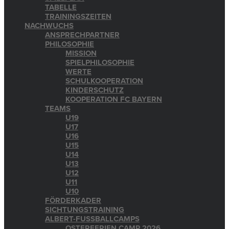
TABELLE
TRAININGSZEITEN
NACHWUCHS
ANSPRECHPARTNER
PHILOSOPHIE
MISSION
SPIELPHILOSOPHIE
WERTE
SCHULKOOPERATION
KINDERSCHUTZ
KOOPERATION FC BAYERN
TEAMS
U19
U17
U16
U15
U14
U13
U12
U11
U10
FÖRDERKADER
SICHTUNGSTRAINING
ALBERT-FUSSBALLCAMPS
OSTERFERIEN CAMP 2026