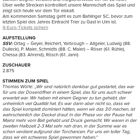
Über weite Strecken kontrolliert unsere Mannschaft das Spiel und
zeigt sich heute vor dem Tor eiskalt.
Am kommenden Samstag geht es zum Bahlinger SC, bevor zum
letzten Spiel des Jahres Eintracht Trier zu Gast in Ulm ist.
9-Euro-Tickets sichern
AUFSTELLUNG
SSV:
Ortag – Geyer, Reichert, Yarbrough – Allgeier, Ludwig (88.
Dulleck), P. Maier, Schmidts (88. C. Maier) – Röser (61. Rühle),
Chessa (83. Ahrend), Rösch (61. Jann)
ZUSCHAUER
2.875
STIMMEN ZUM SPIEL
Thomas Wörle:
„Wir sind natürlich denkbar gut gestartet, das war
für uns der Dosenöffner in einem Spiel, das für uns auch schwer
erwartet war. Wir haben mit einem Gegner zu tun gehabt, der
unheimlich viel Qualität hat. Es war dann aber nicht so, dass wir
das Spiel komplett dominiert hätten, wenn wir das 3:0 machen, ist
wahrscheinlich der Deckel drauf. In der Phase vor der Pause hat
Mainz mehr vom Ball gehabt und Druck gemacht. Wir waren in der
zweiten Halbzeit 2-3 Mal sehr nah dran, in der Summe war es
schon verdient aufgrund der Torchancen. Für uns ein toller Tag,
dass wir ein schweres Spiel gewonnen haben.“