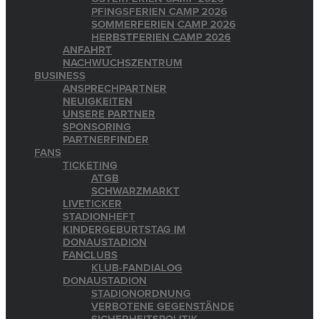
PFINGSFERIEN CAMP 2026
SOMMERFERIEN CAMP 2026
HERBSTFERIEN CAMP 2026
ANFAHRT
NACHWUCHSZENTRUM
BUSINESS
ANSPRECHPARTNER
NEUIGKEITEN
UNSERE PARTNER
SPONSORING
PARTNERFINDER
FANS
TICKETING
ATGB
SCHWARZMARKT
LIVETICKER
STADIONHEFT
KINDERGEBURTSTAG IM
DONAUSTADION
FANCLUBS
KLUB-FANDIALOG
DONAUSTADION
STADIONORDNUNG
VERBOTENE GEGENSTÄNDE