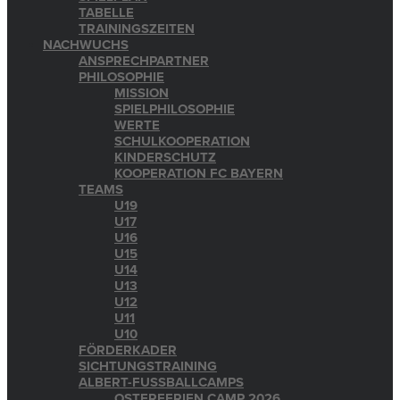
TABELLE
TRAININGSZEITEN
NACHWUCHS
ANSPRECHPARTNER
PHILOSOPHIE
MISSION
SPIELPHILOSOPHIE
WERTE
SCHULKOOPERATION
KINDERSCHUTZ
KOOPERATION FC BAYERN
TEAMS
U19
U17
U16
U15
U14
U13
U12
U11
U10
FÖRDERKADER
SICHTUNGSTRAINING
ALBERT-FUSSBALLCAMPS
OSTERFERIEN CAMP 2026