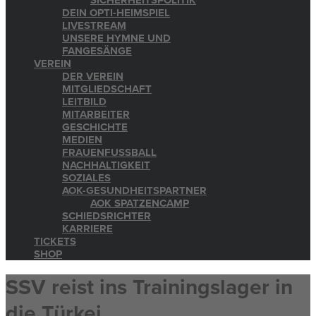
SICHERHEITSPOLITIK
DEIN OPTI-HEIMSPIEL
LIVESTREAM
UNSERE HYMNE UND
FANGESÄNGE
VEREIN
DER VEREIN
MITGLIEDSCHAFT
LEITBILD
MITARBEITER
GESCHICHTE
MEDIEN
FRAUENFUSSBALL
NACHHALTIGKEIT
SOZIALES
AOK-GESUNDHEITSPARTNER
AOK SPATZENCAMP
SCHIEDSRICHTER
KARRIERE
TICKETS
SHOP
SSV reist ins Trainingslager in
die Türkei