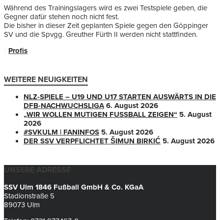
Während des Trainingslagers wird es zwei Testspiele geben, die
Gegner dafür stehen noch nicht fest.
Die bisher in dieser Zeit geplanten Spiele gegen den Göppinger
SV und die Spvgg. Greuther Fürth II werden nicht stattfinden.
Profis
WEITERE NEUIGKEITEN
NLZ-SPIELE – U19 UND U17 STARTEN AUSWÄRTS IN DIE
DFB-NACHWUCHSLIGA
6. August 2026
„WIR WOLLEN MUTIGEN FUSSBALL ZEIGEN“
5. August
2026
#SVKULM | FANINFOS
5. August 2026
DER SSV VERPFLICHTET ŠIMUN BIRKIĆ
5. August 2026
UNSERE ADRESSE
SSV Ulm 1846 Fußball GmbH & Co. KGaA
Stadionstraße 5
89073 Ulm