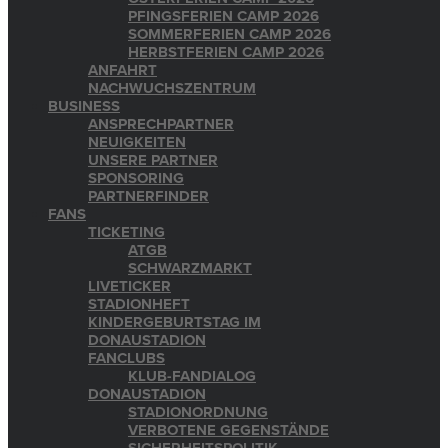
PFINGSFERIEN CAMP 2026
SOMMERFERIEN CAMP 2026
HERBSTFERIEN CAMP 2026
ANFAHRT
NACHWUCHSZENTRUM
BUSINESS
ANSPRECHPARTNER
NEUIGKEITEN
UNSERE PARTNER
SPONSORING
PARTNERFINDER
FANS
TICKETING
ATGB
SCHWARZMARKT
LIVETICKER
STADIONHEFT
KINDERGEBURTSTAG IM
DONAUSTADION
FANCLUBS
KLUB-FANDIALOG
DONAUSTADION
STADIONORDNUNG
VERBOTENE GEGENSTÄNDE