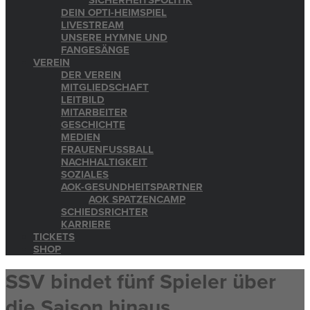
SICHERHEITSPOLITIK
DEIN OPTI-HEIMSPIEL
LIVESTREAM
UNSERE HYMNE UND
FANGESÄNGE
VEREIN
DER VEREIN
MITGLIEDSCHAFT
LEITBILD
MITARBEITER
GESCHICHTE
MEDIEN
FRAUENFUSSBALL
NACHHALTIGKEIT
SOZIALES
AOK-GESUNDHEITSPARTNER
AOK SPATZENCAMP
SCHIEDSRICHTER
KARRIERE
TICKETS
SHOP
SSV bindet fünf Spieler über
die Saison hinaus