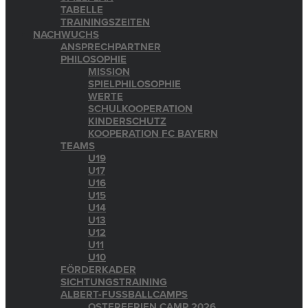
TABELLE
TRAININGSZEITEN
NACHWUCHS
ANSPRECHPARTNER
PHILOSOPHIE
MISSION
SPIELPHILOSOPHIE
WERTE
SCHULKOOPERATION
KINDERSCHUTZ
KOOPERATION FC BAYERN
TEAMS
U19
U17
U16
U15
U14
U13
U12
U11
U10
FÖRDERKADER
SICHTUNGSTRAINING
ALBERT-FUSSBALLCAMPS
OSTERFERIEN CAMP 2026