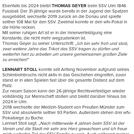
Ebenfalls bis 2024 bleibt
THOMAS GEYER
beim SSV Ulm 1846
Fussball. Der 31-jährige wurde bereits in der Jugend der Spatzen
ausgebildet, wechselte 2019 zurück an die Donau und spielte
seither 108 Mal für den SSV. Zweimal konnte er den wfv-Pokal in
die Höhe recken.
Mit seiner ruhigen Art ist er in der Innenverteidigung eine
Konstante, die nicht mehr wegzudenken ist.
Thomas Geyer zu seiner Unterschrift:
„Ich bin sehr froh und stolz,
zwei weitere Jahre das Trikot des SSV tragen zu dürfen und
weiterhin hart zu arbeiten um unsere gemeinsamen großen Ziele
zu erreichen!“
LENNART STOLL
konnte seit Anfang November aufgrund seines
Schienbeinbruchs nicht aktiv in das Geschehen eingreifen, zuvor
stand er in allen Spielen fast über die gesamte Distanz auf dem
Platz.
Zur neuen Saison kann der 26-jährige Rechtsverteidiger wieder
vollständig zur Mannschaft stoßen und bleibt darüber hinaus bis
2024 in Ulm.
2018 wechselte der Medizin-Student von Preußen Münster zum
SSV und absolvierte seither 93 Partien. Außerdem stehen drei wfv-
Pokalsiege zu Buche.
Lennart Stoll sagt:
„Nach mittlerweile 4 Jahren beim SSV ist der
Verein und die Stadt mir sehr ans Herz gewachsen und ich freue