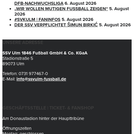
DFB-NACHWUCHSLIGA
6. August 2026
„WIR WOLLEN MUTIGEN FUSSBALL ZEIGEN“
5. August
2026
#SVKULM | FANINFOS
5. August 2026
DER SSV VERPFLICHTET ŠIMUN BIRKIĆ
5. August 2026
UNSERE ADRESSE
SSV Ulm 1846 Fußball GmbH & Co. KGaA
Stadionstraße 5
89073 Ulm
Telefon: 0731 977467-0
E-Mail:
info@ssvulm-fussball.de
GESCHÄFTSSTELLE | TICKET- & FANSHOP
Am Donaustadion hinter der Haupttribüne
Öffnungszeiten
Montag: geschlossen