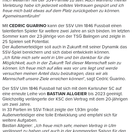
mich weiterhin Teil der SSV-Familie zu sein. Auch während meiner
Verletzung habe ich jederzeit vollstes Vertrauen gespürt und ich
freue mich bald etwas auf dem Platz zurückgeben zu können.
#gemeinsamfürulm
“
Mit
CEDRIC GUARINO
kann der SSV Ulm 1846 Fussball einen
talentierten Spieler für weitere zwei Jahre an sich binden. Im letzten
Sommer kam der 23-jährige von der TSG Balingen und zeigte in
25 Spielen seit Potential.
Der Außenverteidiger soll auch in Zukunft mit seiner Dynamik das
SSV-Spiel bereichern und sich dabei entwickeln können.
„Ich fühle mich sehr wohl in Ulm und bin dankbar für die
Möglichkeit, auch in der Zukunft Teil dieser Mannschaft sein zu
können. Ich freue mich auf alles was vor uns liegt und werde
versuchen meinen Anteil dazu beizutragen, dass wir als
Mannschaft unsere Ziele erreichen können
“, sagt Cedric Guarino.
Der SSV Ulm 1846 Fussball hat sich mit dem Karlsruher SC auf
eine erneute Leihe von
BASTIAN ALLGEIER
bis 2023 geeinigt.
Gleichzeitig verlängerte der KSC den Vertrag mit dem 20-jährigen
um zwei Jahre.
In 33 Partien im SSV-Trikot zeigte der 1,93m große
Außenverteidiger eine tolle Entwicklung und empfahl sich für
weitere Aufgaben.
Bastian Allgeier:
„Ich freue mich sehr, meinen Vertrag in Ulm
verlängert zu haben und auch in der kommenden Saison für den