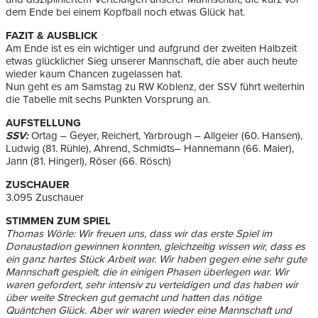
dem Ende bei einem Kopfball noch etwas Glück hat.
FAZIT & AUSBLICK
Am Ende ist es ein wichtiger und aufgrund der zweiten Halbzeit
etwas glücklicher Sieg unserer Mannschaft, die aber auch heute
wieder kaum Chancen zugelassen hat.
Nun geht es am Samstag zu RW Koblenz, der SSV führt weiterhin
die Tabelle mit sechs Punkten Vorsprung an.
AUFSTELLUNG
SSV:
Ortag – Geyer, Reichert, Yarbrough – Allgeier (60. Hansen),
Ludwig (81. Rühle), Ahrend, Schmidts– Hannemann (66. Maier),
Jann (81. Hingerl), Röser (66. Rösch)
ZUSCHAUER
3.095 Zuschauer
STIMMEN ZUM SPIEL
Thomas Wörle: Wir freuen uns, dass wir das erste Spiel im
Donaustadion gewinnen konnten, gleichzeitig wissen wir, dass es
ein ganz hartes Stück Arbeit war. Wir haben gegen eine sehr gute
Mannschaft gespielt, die in einigen Phasen überlegen war. Wir
waren gefordert, sehr intensiv zu verteidigen und das haben wir
über weite Strecken gut gemacht und hatten das nötige
Quäntchen Glück. Aber wir waren wieder eine Mannschaft und