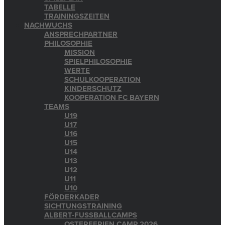
TABELLE
TRAININGSZEITEN
NACHWUCHS
ANSPRECHPARTNER
PHILOSOPHIE
MISSION
SPIELPHILOSOPHIE
WERTE
SCHULKOOPERATION
KINDERSCHUTZ
KOOPERATION FC BAYERN
TEAMS
U19
U17
U16
U15
U14
U13
U12
U11
U10
FÖRDERKADER
SICHTUNGSTRAINING
ALBERT-FUSSBALLCAMPS
OSTERFERIEN CAMP 2026