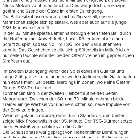
Christian Ortag musste nach acht Minuten eingreifen, als David
Ntusu Mokwa vor ihm auftauchte. Dies war jedoch die einzige
gefährliche Szene der Gäste im ersten Durchgang.
Die Ballbesitzphasen waren gleichmäßig verteilt, unsere
Mannschaft zeigte sich spielstark, was aber auch auf die junge
TSG-Mannschaft zutrifft.
In der 33. Minute spielte Lamar Yarbrough einen tiefen Ball durch
die Hoffenheimer Abwehrkette, Lucas Röser kam aber einen
Schritt zu spät, sodass Noll im TSG-Tor den Ball aufnehmen
konnte. Das Geschehen spielte sich größtenteils im Mittelfeld ab,
nur selten tauchte eine der beiden Offensivreihen im gegnerischen
Strafraum auf.
Im zweiten Durchgang verlor das Spiel etwas an Qualität und
lange Zeit gab es keine nennenswerten Aktionen, die Gäste hatten
nun etwas mehr Ballbesitz, allerdings in Zonen, wo keine Gefahr
für das SSV-Tor bestand.
Torchancen sind in der zweiten Halbzeit auf beiden Seiten
Mangelware. Zwischen der 60. und 70. Minute nahmen beide
Trainer einige Wechsel vor und versuchten so, neue Impulse von
der Bank zu bringen.
Wenn es gefährlich wurde, dann durch Standards, den besten
zeigte Nick Proschwitz in der 85. Minute. Der TSG-Stürmer setzte
einen Freistoß von halblinks an die Latte.
Die Schlussphase war geprägt von Hoffenheimer Bemühungen
und diszipliniertem Verteidigen unserer Mannschaft, die kurz vor