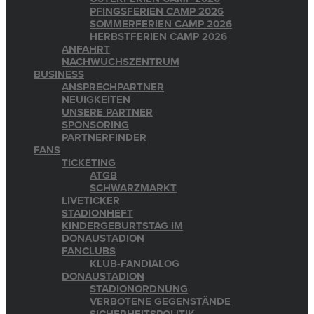
PFINGSFERIEN CAMP 2026
SOMMERFERIEN CAMP 2026
HERBSTFERIEN CAMP 2026
ANFAHRT
NACHWUCHSZENTRUM
BUSINESS
ANSPRECHPARTNER
NEUIGKEITEN
UNSERE PARTNER
SPONSORING
PARTNERFINDER
FANS
TICKETING
ATGB
SCHWARZMARKT
LIVETICKER
STADIONHEFT
KINDERGEBURTSTAG IM
DONAUSTADION
FANCLUBS
KLUB-FANDIALOG
DONAUSTADION
STADIONORDNUNG
VERBOTENE GEGENSTÄNDE