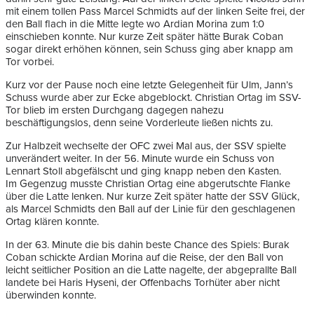
mit einem tollen Pass Marcel Schmidts auf der linken Seite frei, der
den Ball flach in die Mitte legte wo Ardian Morina zum 1:0
einschieben konnte. Nur kurze Zeit später hätte Burak Coban
sogar direkt erhöhen können, sein Schuss ging aber knapp am
Tor vorbei.
Kurz vor der Pause noch eine letzte Gelegenheit für Ulm, Jann’s
Schuss wurde aber zur Ecke abgeblockt. Christian Ortag im SSV-
Tor blieb im ersten Durchgang dagegen nahezu
beschäftigungslos, denn seine Vorderleute ließen nichts zu.
Zur Halbzeit wechselte der OFC zwei Mal aus, der SSV spielte
unverändert weiter. In der 56. Minute wurde ein Schuss von
Lennart Stoll abgefälscht und ging knapp neben den Kasten.
Im Gegenzug musste Christian Ortag eine abgerutschte Flanke
über die Latte lenken. Nur kurze Zeit später hatte der SSV Glück,
als Marcel Schmidts den Ball auf der Linie für den geschlagenen
Ortag klären konnte.
In der 63. Minute die bis dahin beste Chance des Spiels: Burak
Coban schickte Ardian Morina auf die Reise, der den Ball von
leicht seitlicher Position an die Latte nagelte, der abgeprallte Ball
landete bei Haris Hyseni, der Offenbachs Torhüter aber nicht
überwinden konnte.