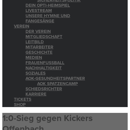
SICHERHEITSPOLITIK
DEIN OPTI-HEIMSPIEL
LIVESTREAM
UNSERE HYMNE UND
FANGESÄNGE
VEREIN
DER VEREIN
MITGLIEDSCHAFT
LEITBILD
MITARBEITER
GESCHICHTE
MEDIEN
FRAUENFUSSBALL
NACHHALTIGKEIT
SOZIALES
AOK-GESUNDHEITSPARTNER
AOK SPATZENCAMP
SCHIEDSRICHTER
KARRIERE
TICKETS
SHOP
1:0-Sieg gegen Kickers
Offenbach