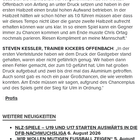
Offenbach von Anfang an unter Druck setzen und haben in der
ersten Halbzeit einen brutal hohen Aufwand betrieben. In der
Halbzeit hätten wir schon höher als 1:0 führen müssen aber dass
wir dieses Tempo nicht über die ganze zweite Halbzeit aufrecht
erhalten können war uns klar. In so einem Spiel kann ein Gegner
immer zu Chancen kommen und am Ende musste Chris Ortag
nochmals parieren. Riesen Kompliment an meine Mannschaft.“
STEVEN KESSLER, TRAINER KICKERS OFFENBACH
: „In der
ersten Viertelstunde haben wir dem Druck der Gastgeber stand
gehalten, waren aber nicht gefährlich genug. Wir haben dann
einen Fehler gemacht, der zum 1:0 geführt hat. Ulm hat großen
Druck aufgebaut und zwei bis drei mal das Aluminium getroffen.
Auch sonst gab es noch ein paar Großchancen, die wie vereiteln
konnten. Am Ende müssen wir sagen, aufgrund des Chancenplus
und des Spiels geht der Sieg für Ulm in Ordnung.“
Profis
WEITERE NEUIGKEITEN
NLZ-SPIELE – U19 UND U17 STARTEN AUSWÄRTS IN DIE
DFB-NACHWUCHSLIGA
6. August 2026
„WIR WOLLEN MUTIGEN FUSSBALL ZEIGEN“
5. August