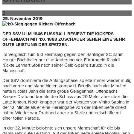
25. November 2019
DER SSV ULM 1846 FUSSBALL BESIEGT DIE KICKERS O
FFENBACH MIT 1:0. 1888 ZUSCHAUER SEHEN EINE SEHR G
UTE LEISTUNG DER SPATZEN.
Im Vergleich zum 5:0-Heimsieg gegen den Bahlinger SC nahm
Holger Bachthaler nur eine Änderung vor. Für Angelo Rinaldi
rückte Lennart Stoll nach seiner Gelb-Sperre zurück in die
Mannschaft.
Der SSV dominierte die Anfangsphase, spielte immer wieder mutig
nach vorne und stand hinten kompakt. Bereits nach vier Minuten
hatte Nicolas Jann die erste große Gelegenheit, Offenbachs
Keeper Draband konnte den Schuss aus 20 Meter aber über die
Latte lenken. Noch knapper war der Versuch von Vinko Sapina in
der 12. Minute als er eine Hereingabe von der linken Seite direkt
nahm. Wieder war Draband aber zur Stelle und entschäfte mit
einer tollen Parade.
In der 32. Minute belohnte sich unsere Mannschaft für die bis
dahin sehr gute Leistung. Auf der linken Seite spielte Nicolas Jann