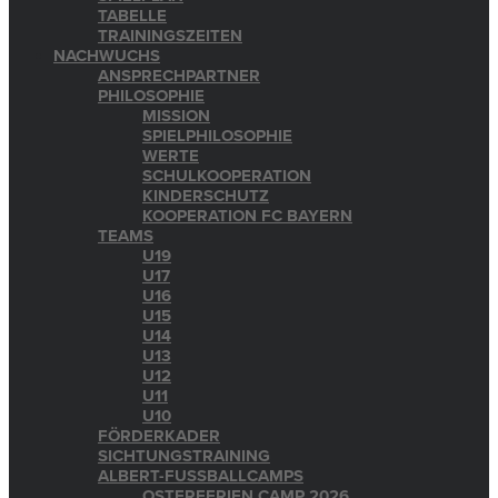
TABELLE
TRAININGSZEITEN
NACHWUCHS
ANSPRECHPARTNER
PHILOSOPHIE
MISSION
SPIELPHILOSOPHIE
WERTE
SCHULKOOPERATION
KINDERSCHUTZ
KOOPERATION FC BAYERN
TEAMS
U19
U17
U16
U15
U14
U13
U12
U11
U10
FÖRDERKADER
SICHTUNGSTRAINING
ALBERT-FUSSBALLCAMPS
OSTERFERIEN CAMP 2026