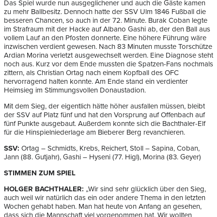
Das Spiel wurde nun ausgeglichener und auch die Gäste kamen
zu mehr Ballbesitz. Dennoch hatte der SSV Ulm 1846 Fußball die
besseren Chancen, so auch in der 72. Minute. Burak Coban legte
im Strafraum mit der Hacke auf Albano Gashi ab, der den Ball aus
vollem Lauf an den Pfosten donnerte. Eine höhere Führung wäre
inzwischen verdient gewesen. Nach 83 Minuten musste Torschütze
Ardian Morina verletzt ausgewechselt werden. Eine Diagnose steht
noch aus. Kurz vor dem Ende mussten die Spatzen-Fans nochmals
zittern, als Christian Ortag nach einem Kopfball des OFC
hervorragend halten konnte. Am Ende stand ein verdienter
Heimsieg im Stimmungsvollen Donaustadion.
Mit dem Sieg, der eigentlich hätte höher ausfallen müssen, bleibt
der SSV auf Platz fünf und hat den Vorsprung auf Offenbach auf
fünf Punkte ausgebaut. Außerdem konnte sich die Bachthaler-Elf
für die Hinspielniederlage am Bieberer Berg revanchieren.
SSV:
Ortag – Schmidts, Krebs, Reichert, Stoll – Sapina, Coban,
Jann (88. Gutjahr), Gashi – Hyseni (77. Higl), Morina (83. Geyer)
STIMMEN ZUM SPIEL
HOLGER BACHTHALER:
„Wir sind sehr glücklich über den Sieg,
auch weil wir natürlich das ein oder andere Thema in den letzten
Wochen gehabt haben. Man hat heute von Anfang an gesehen,
dass sich die Mannschaft viel vorgenommen hat. Wir wollten