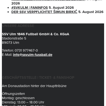
2026
#SVKULM | FANINFOS
5. August 2026
DER SSV VERPFLICHTET ŠIMUN BIRKIĆ
5. August 2026
UNSERE ADRESSE
SSV Ulm 1846 Fußball GmbH & Co. KGaA
Stadionstraße 5
89073 Ulm
Telefon: 0731 977467-0
E-Mail:
info@ssvulm-fussball.de
GESCHÄFTSSTELLE | TICKET- & FANSHOP
Am Donaustadion hinter der Haupttribüne
Öffnungszeiten
Montag: geschlossen
Dienstag: 13.00 – 18.00 Uhr