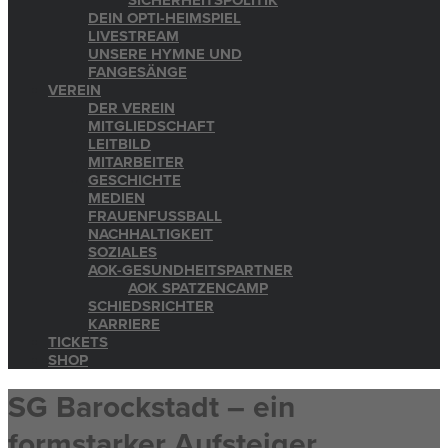
SICHERHEITSPOLITIK
DEIN OPTI-HEIMSPIEL
LIVESTREAM
UNSERE HYMNE UND
FANGESÄNGE
VEREIN
DER VEREIN
MITGLIEDSCHAFT
LEITBILD
MITARBEITER
GESCHICHTE
MEDIEN
FRAUENFUSSBALL
NACHHALTIGKEIT
SOZIALES
AOK-GESUNDHEITSPARTNER
AOK SPATZENCAMP
SCHIEDSRICHTER
KARRIERE
TICKETS
SHOP
SG Barockstadt – ein
formstarker Aufsteiger