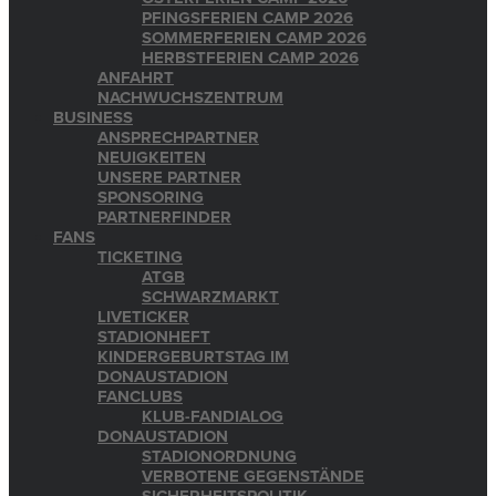
PFINGSFERIEN CAMP 2026
SOMMERFERIEN CAMP 2026
HERBSTFERIEN CAMP 2026
ANFAHRT
NACHWUCHSZENTRUM
BUSINESS
ANSPRECHPARTNER
NEUIGKEITEN
UNSERE PARTNER
SPONSORING
PARTNERFINDER
FANS
TICKETING
ATGB
SCHWARZMARKT
LIVETICKER
STADIONHEFT
KINDERGEBURTSTAG IM
DONAUSTADION
FANCLUBS
KLUB-FANDIALOG
DONAUSTADION
STADIONORDNUNG
VERBOTENE GEGENSTÄNDE