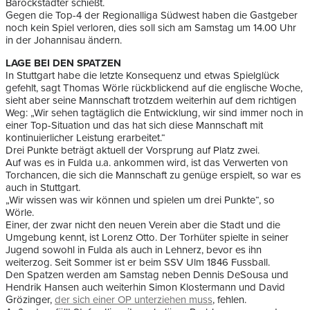
Barockstädter schießt.
Gegen die Top-4 der Regionalliga Südwest haben die Gastgeber
noch kein Spiel verloren, dies soll sich am Samstag um 14.00 Uhr
in der Johannisau ändern.
LAGE BEI DEN SPATZEN
In Stuttgart habe die letzte Konsequenz und etwas Spielglück
gefehlt, sagt Thomas Wörle rückblickend auf die englische Woche,
sieht aber seine Mannschaft trotzdem weiterhin auf dem richtigen
Weg: „Wir sehen tagtäglich die Entwicklung, wir sind immer noch in
einer Top-Situation und das hat sich diese Mannschaft mit
kontinuierlicher Leistung erarbeitet.“
Drei Punkte beträgt aktuell der Vorsprung auf Platz zwei.
Auf was es in Fulda u.a. ankommen wird, ist das Verwerten von
Torchancen, die sich die Mannschaft zu genüge erspielt, so war es
auch in Stuttgart.
„Wir wissen was wir können und spielen um drei Punkte“, so
Wörle.
Einer, der zwar nicht den neuen Verein aber die Stadt und die
Umgebung kennt, ist Lorenz Otto. Der Torhüter spielte in seiner
Jugend sowohl in Fulda als auch in Lehnerz, bevor es ihn
weiterzog. Seit Sommer ist er beim SSV Ulm 1846 Fussball.
Den Spatzen werden am Samstag neben Dennis DeSousa und
Hendrik Hansen auch weiterhin Simon Klostermann und David
Grözinger,
der sich einer OP unterziehen muss
, fehlen.