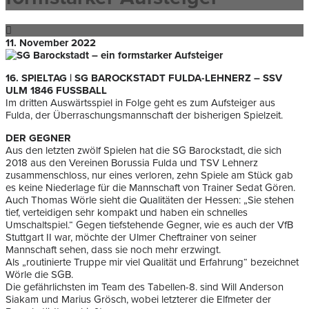
11. November 2022
16. SPIELTAG | SG BAROCKSTADT FULDA-LEHNERZ – SSV
ULM 1846 FUSSBALL
Im dritten Auswärtsspiel in Folge geht es zum Aufsteiger aus
Fulda, der Überraschungsmannschaft der bisherigen Spielzeit.
DER GEGNER
Aus den letzten zwölf Spielen hat die SG Barockstadt, die sich
2018 aus den Vereinen Borussia Fulda und TSV Lehnerz
zusammenschloss, nur eines verloren, zehn Spiele am Stück gab
es keine Niederlage für die Mannschaft von Trainer Sedat Gören.
Auch Thomas Wörle sieht die Qualitäten der Hessen: „Sie stehen
tief, verteidigen sehr kompakt und haben ein schnelles
Umschaltspiel.“ Gegen tiefstehende Gegner, wie es auch der VfB
Stuttgart II war, möchte der Ulmer Cheftrainer von seiner
Mannschaft sehen, dass sie noch mehr erzwingt.
Als „routinierte Truppe mir viel Qualität und Erfahrung“ bezeichnet
Wörle die SGB.
Die gefährlichsten im Team des Tabellen-8. sind Will Anderson
Siakam und Marius Grösch, wobei letzterer die Elfmeter der