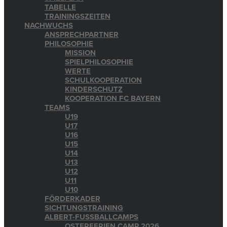
TABELLE
TRAININGSZEITEN
NACHWUCHS
ANSPRECHPARTNER
PHILOSOPHIE
MISSION
SPIELPHILOSOPHIE
WERTE
SCHULKOOPERATION
KINDERSCHUTZ
KOOPERATION FC BAYERN
TEAMS
U19
U17
U16
U15
U14
U13
U12
U11
U10
FÖRDERKADER
SICHTUNGSTRAINING
ALBERT-FUSSBALLCAMPS
OSTERFERIEN CAMP 2026