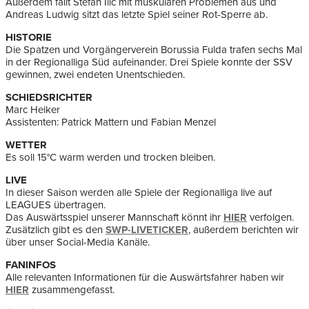
Außerdem fällt Stefan Ilic mit muskulären Problemen aus und
Andreas Ludwig sitzt das letzte Spiel seiner Rot-Sperre ab.
HISTORIE
Die Spatzen und Vorgängerverein Borussia Fulda trafen sechs Mal
in der Regionalliga Süd aufeinander. Drei Spiele konnte der SSV
gewinnen, zwei endeten Unentschieden.
SCHIEDSRICHTER
Marc Heiker
Assistenten: Patrick Mattern und Fabian Menzel
WETTER
Es soll 15°C warm werden und trocken bleiben.
LIVE
In dieser Saison werden alle Spiele der Regionalliga live auf
LEAGUES übertragen.
Das Auswärtsspiel unserer Mannschaft könnt ihr
HIER
verfolgen.
Zusätzlich gibt es den
SWP-LIVETICKER
, außerdem berichten wir
über unser Social-Media Kanäle.
FANINFOS
Alle relevanten Informationen für die Auswärtsfahrer haben wir
HIER
zusammengefasst.