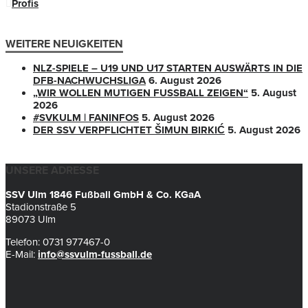
Profis
WEITERE NEUIGKEITEN
NLZ-SPIELE – U19 UND U17 STARTEN AUSWÄRTS IN DIE
DFB-NACHWUCHSLIGA
6. August 2026
„WIR WOLLEN MUTIGEN FUSSBALL ZEIGEN“
5. August
2026
#SVKULM | FANINFOS
5. August 2026
DER SSV VERPFLICHTET ŠIMUN BIRKIĆ
5. August 2026
UNSERE ADRESSE
SSV Ulm 1846 Fußball GmbH & Co. KGaA
Stadionstraße 5
89073 Ulm
Telefon: 0731 977467-0
E-Mail:
info@ssvulm-fussball.de