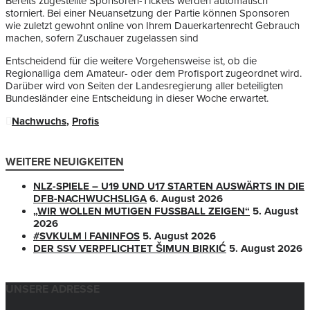
Bereits zugestellte Sponsoren-Tickets werden automatisch
storniert. Bei einer Neuansetzung der Partie können Sponsoren
wie zuletzt gewohnt online von Ihrem Dauerkartenrecht Gebrauch
machen, sofern Zuschauer zugelassen sind
Entscheidend für die weitere Vorgehensweise ist, ob die
Regionalliga dem Amateur- oder dem Profisport zugeordnet wird.
Darüber wird von Seiten der Landesregierung aller beteiligten
Bundesländer eine Entscheidung in dieser Woche erwartet.
Nachwuchs
,
Profis
WEITERE NEUIGKEITEN
NLZ-SPIELE – U19 UND U17 STARTEN AUSWÄRTS IN DIE
DFB-NACHWUCHSLIGA
6. August 2026
„WIR WOLLEN MUTIGEN FUSSBALL ZEIGEN“
5. August
2026
#SVKULM | FANINFOS
5. August 2026
DER SSV VERPFLICHTET ŠIMUN BIRKIĆ
5. August 2026
UNSERE ADRESSE