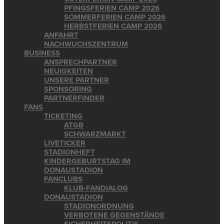
PFINGSFERIEN CAMP 2026
SOMMERFERIEN CAMP 2026
HERBSTFERIEN CAMP 2026
ANFAHRT
NACHWUCHSZENTRUM
BUSINESS
ANSPRECHPARTNER
NEUIGKEITEN
UNSERE PARTNER
SPONSORING
PARTNERFINDER
FANS
TICKETING
ATGB
SCHWARZMARKT
LIVETICKER
STADIONHEFT
KINDERGEBURTSTAG IM
DONAUSTADION
FANCLUBS
KLUB-FANDIALOG
DONAUSTADION
STADIONORDNUNG
VERBOTENE GEGENSTÄNDE