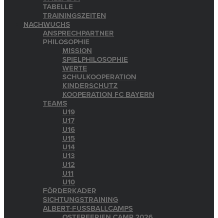
TABELLE
TRAININGSZEITEN
NACHWUCHS
ANSPRECHPARTNER
PHILOSOPHIE
MISSION
SPIELPHILOSOPHIE
WERTE
SCHULKOOPERATION
KINDERSCHUTZ
KOOPERATION FC BAYERN
TEAMS
U19
U17
U16
U15
U14
U13
U12
U11
U10
FÖRDERKADER
SICHTUNGSTRAINING
ALBERT-FUSSBALLCAMPS
OSTERFERIEN CAMP 2026