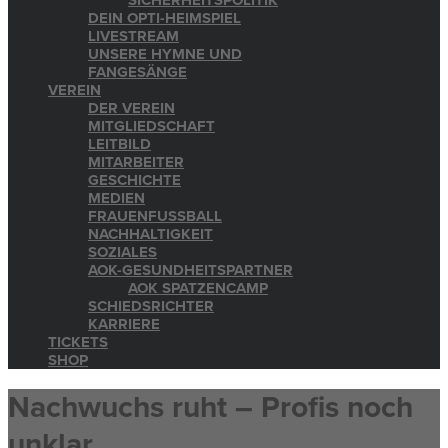
SICHERHEITSPOLITIK
DEIN OPTI-HEIMSPIEL
LIVESTREAM
UNSERE HYMNE UND
FANGESÄNGE
VEREIN
DER VEREIN
MITGLIEDSCHAFT
LEITBILD
MITARBEITER
GESCHICHTE
MEDIEN
FRAUENFUSSBALL
NACHHALTIGKEIT
SOZIALES
AOK-GESUNDHEITSPARTNER
AOK SPATZENCAMP
SCHIEDSRICHTER
KARRIERE
TICKETS
SHOP
Nachwuchs ruht – Profis noch
unklar