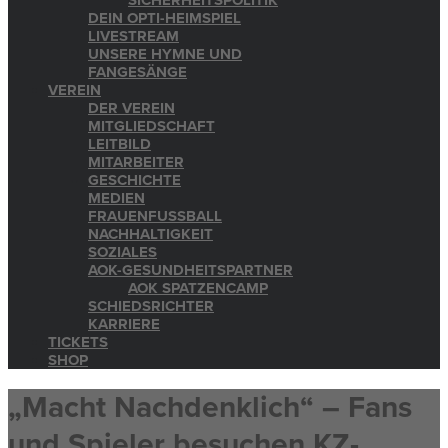
SICHERHEITSPOLITIK
DEIN OPTI-HEIMSPIEL
LIVESTREAM
UNSERE HYMNE UND
FANGESÄNGE
VEREIN
DER VEREIN
MITGLIEDSCHAFT
LEITBILD
MITARBEITER
GESCHICHTE
MEDIEN
FRAUENFUSSBALL
NACHHALTIGKEIT
SOZIALES
AOK-GESUNDHEITSPARTNER
AOK SPATZENCAMP
SCHIEDSRICHTER
KARRIERE
TICKETS
SHOP
„Macht Nachdenklich“ – Fans
und Spieler besuchen KZ-