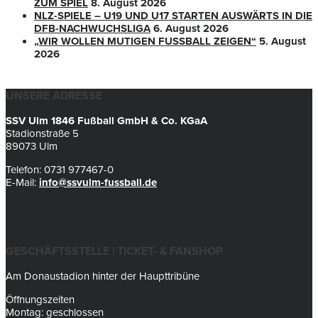
ZUM SPIEL
8. August 2026
NLZ-SPIELE – U19 UND U17 STARTEN AUSWÄRTS IN DIE
DFB-NACHWUCHSLIGA
6. August 2026
„WIR WOLLEN MUTIGEN FUSSBALL ZEIGEN“
5. August
2026
UNSERE ADRESSE
SSV Ulm 1846 Fußball GmbH & Co. KGaA
Stadionstraße 5
89073 Ulm
Telefon: 0731 977467-0
E-Mail:
info@ssvulm-fussball.de
GESCHÄFTSSTELLE | TICKET- & FANSHOP
Am Donaustadion hinter der Haupttribüne
Öffnungszeiten
Montag: geschlossen