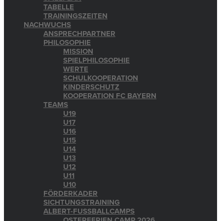
TABELLE
TRAININGSZEITEN
NACHWUCHS
ANSPRECHPARTNER
PHILOSOPHIE
MISSION
SPIELPHILOSOPHIE
WERTE
SCHULKOOPERATION
KINDERSCHUTZ
KOOPERATION FC BAYERN
TEAMS
U19
U17
U16
U15
U14
U13
U12
U11
U10
FÖRDERKADER
SICHTUNGSTRAINING
ALBERT-FUSSBALLCAMPS
OSTERFERIEN CAMP 2026