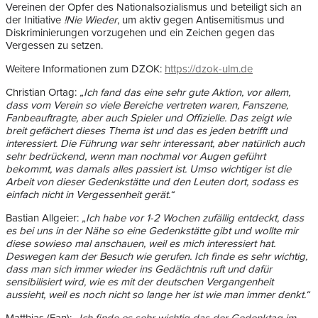
Vereinen der Opfer des Nationalsozialismus und beteiligt sich an
der Initiative
!Nie Wieder
, um aktiv gegen Antisemitismus und
Diskriminierungen vorzugehen und ein Zeichen gegen das
Vergessen zu setzen.
Weitere Informationen zum DZOK:
https://dzok-ulm.de
Christian Ortag:
„Ich fand das eine sehr gute Aktion, vor allem,
dass vom Verein so viele Bereiche vertreten waren, Fanszene,
Fanbeauftragte, aber auch Spieler und Offizielle. Das zeigt wie
breit gefächert dieses Thema ist und das es jeden betrifft und
interessiert. Die Führung war sehr interessant, aber natürlich auch
sehr bedrückend, wenn man nochmal vor Augen geführt
bekommt, was damals alles passiert ist. Umso wichtiger ist die
Arbeit von dieser Gedenkstätte und den Leuten dort, sodass es
einfach nicht in Vergessenheit gerät.“
Bastian Allgeier:
„Ich habe vor 1-2 Wochen zufällig entdeckt, dass
es bei uns in der Nähe so eine Gedenkstätte gibt und wollte mir
diese sowieso mal anschauen, weil es mich interessiert hat.
Deswegen kam der Besuch wie gerufen. Ich finde es sehr wichtig,
dass man sich immer wieder ins Gedächtnis ruft und dafür
sensibilisiert wird, wie es mit der deutschen Vergangenheit
aussieht, weil es noch nicht so lange her ist wie man immer denkt.“