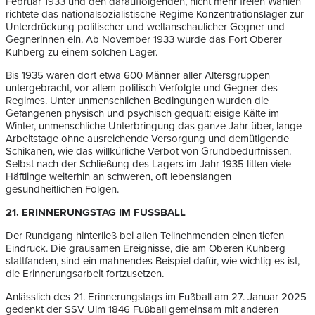
Februar 1933 und den darauffolgenden, nicht mehr freien Wahlen
richtete das nationalsozialistische Regime Konzentrationslager zur
Unterdrückung politischer und weltanschaulicher Gegner und
Gegnerinnen ein. Ab November 1933 wurde das Fort Oberer
Kuhberg zu einem solchen Lager.
Bis 1935 waren dort etwa 600 Männer aller Altersgruppen
untergebracht, vor allem politisch Verfolgte und Gegner des
Regimes. Unter unmenschlichen Bedingungen wurden die
Gefangenen physisch und psychisch gequält: eisige Kälte im
Winter, unmenschliche Unterbringung das ganze Jahr über, lange
Arbeitstage ohne ausreichende Versorgung und demütigende
Schikanen, wie das willkürliche Verbot von Grundbedürfnissen.
Selbst nach der Schließung des Lagers im Jahr 1935 litten viele
Häftlinge weiterhin an schweren, oft lebenslangen
gesundheitlichen Folgen.
21. ERINNERUNGSTAG IM FUSSBALL
Der Rundgang hinterließ bei allen Teilnehmenden einen tiefen
Eindruck. Die grausamen Ereignisse, die am Oberen Kuhberg
stattfanden, sind ein mahnendes Beispiel dafür, wie wichtig es ist,
die Erinnerungsarbeit fortzusetzen.
Anlässlich des 21. Erinnerungstags im Fußball am 27. Januar 2025
gedenkt der SSV Ulm 1846 Fußball gemeinsam mit anderen