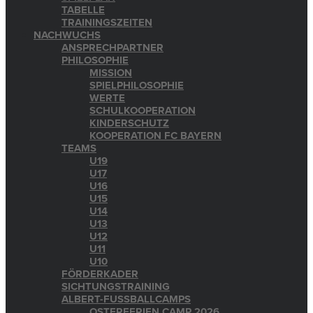
TABELLE
TRAININGSZEITEN
NACHWUCHS
ANSPRECHPARTNER
PHILOSOPHIE
MISSION
SPIELPHILOSOPHIE
WERTE
SCHULKOOPERATION
KINDERSCHUTZ
KOOPERATION FC BAYERN
TEAMS
U19
U17
U16
U15
U14
U13
U12
U11
U10
FÖRDERKADER
SICHTUNGSTRAINING
ALBERT-FUSSBALLCAMPS
OSTERFERIEN CAMP 2026