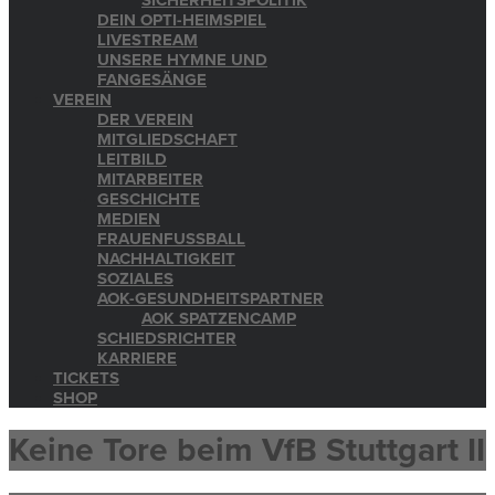
SICHERHEITSPOLITIK
DEIN OPTI-HEIMSPIEL
LIVESTREAM
UNSERE HYMNE UND
FANGESÄNGE
VEREIN
DER VEREIN
MITGLIEDSCHAFT
LEITBILD
MITARBEITER
GESCHICHTE
MEDIEN
FRAUENFUSSBALL
NACHHALTIGKEIT
SOZIALES
AOK-GESUNDHEITSPARTNER
AOK SPATZENCAMP
SCHIEDSRICHTER
KARRIERE
TICKETS
SHOP
Keine Tore beim VfB Stuttgart II