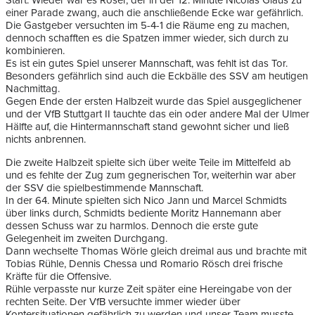
Start. Wieder war es Röser, der in der 12. Minute Nicolas Glaus zu
einer Parade zwang, auch die anschließende Ecke war gefährlich.
Die Gastgeber versuchten im 5-4-1 die Räume eng zu machen,
dennoch schafften es die Spatzen immer wieder, sich durch zu
kombinieren.
Es ist ein gutes Spiel unserer Mannschaft, was fehlt ist das Tor.
Besonders gefährlich sind auch die Eckbälle des SSV am heutigen
Nachmittag.
Gegen Ende der ersten Halbzeit wurde das Spiel ausgeglichener
und der VfB Stuttgart II tauchte das ein oder andere Mal der Ulmer
Hälfte auf, die Hintermannschaft stand gewohnt sicher und ließ
nichts anbrennen.
Die zweite Halbzeit spielte sich über weite Teile im Mittelfeld ab
und es fehlte der Zug zum gegnerischen Tor, weiterhin war aber
der SSV die spielbestimmende Mannschaft.
In der 64. Minute spielten sich Nico Jann und Marcel Schmidts
über links durch, Schmidts bediente Moritz Hannemann aber
dessen Schuss war zu harmlos. Dennoch die erste gute
Gelegenheit im zweiten Durchgang.
Dann wechselte Thomas Wörle gleich dreimal aus und brachte mit
Tobias Rühle, Dennis Chessa und Romario Rösch drei frische
Kräfte für die Offensive.
Rühle verpasste nur kurze Zeit später eine Hereingabe von der
rechten Seite. Der VfB versuchte immer wieder über
Kontersituationen gefährlich zu werden und unser Team musste