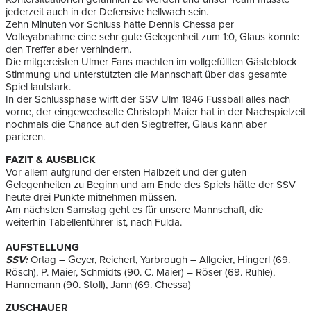
jederzeit auch in der Defensive hellwach sein.
Zehn Minuten vor Schluss hatte Dennis Chessa per
Volleyabnahme eine sehr gute Gelegenheit zum 1:0, Glaus konnte
den Treffer aber verhindern.
Die mitgereisten Ulmer Fans machten im vollgefüllten Gästeblock
Stimmung und unterstützten die Mannschaft über das gesamte
Spiel lautstark.
In der Schlussphase wirft der SSV Ulm 1846 Fussball alles nach
vorne, der eingewechselte Christoph Maier hat in der Nachspielzeit
nochmals die Chance auf den Siegtreffer, Glaus kann aber
parieren.
FAZIT & AUSBLICK
Vor allem aufgrund der ersten Halbzeit und der guten
Gelegenheiten zu Beginn und am Ende des Spiels hätte der SSV
heute drei Punkte mitnehmen müssen.
Am nächsten Samstag geht es für unsere Mannschaft, die
weiterhin Tabellenführer ist, nach Fulda.
AUFSTELLUNG
SSV:
Ortag – Geyer, Reichert, Yarbrough – Allgeier, Hingerl (69.
Rösch), P. Maier, Schmidts (90. C. Maier) – Röser (69. Rühle),
Hannemann (90. Stoll), Jann (69. Chessa)
ZUSCHAUER