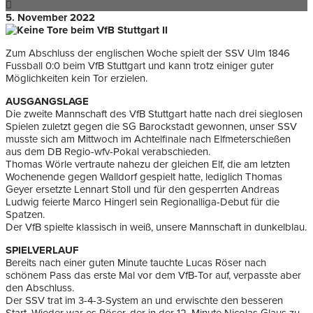
5. November 2022
Zum Abschluss der englischen Woche spielt der SSV Ulm 1846
Fussball 0:0 beim VfB Stuttgart und kann trotz einiger guter
Möglichkeiten kein Tor erzielen.
AUSGANGSLAGE
Die zweite Mannschaft des VfB Stuttgart hatte nach drei sieglosen
Spielen zuletzt gegen die SG Barockstadt gewonnen, unser SSV
musste sich am Mittwoch im Achtelfinale nach Elfmeterschießen
aus dem DB Regio-wfv-Pokal verabschieden.
Thomas Wörle vertraute nahezu der gleichen Elf, die am letzten
Wochenende gegen Walldorf gespielt hatte, lediglich Thomas
Geyer ersetzte Lennart Stoll und für den gesperrten Andreas
Ludwig feierte Marco Hingerl sein Regionalliga-Debut für die
Spatzen.
Der VfB spielte klassisch in weiß, unsere Mannschaft in dunkelblau.
SPIELVERLAUF
Bereits nach einer guten Minute tauchte Lucas Röser nach
schönem Pass das erste Mal vor dem VfB-Tor auf, verpasste aber
den Abschluss.
Der SSV trat im 3-4-3-System an und erwischte den besseren