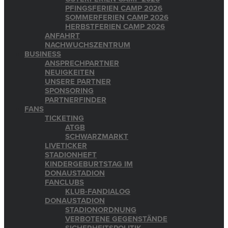
PFINGSFERIEN CAMP 2026
SOMMERFERIEN CAMP 2026
HERBSTFERIEN CAMP 2026
ANFAHRT
NACHWUCHSZENTRUM
BUSINESS
ANSPRECHPARTNER
NEUIGKEITEN
UNSERE PARTNER
SPONSORING
PARTNERFINDER
FANS
TICKETING
ATGB
SCHWARZMARKT
LIVETICKER
STADIONHEFT
KINDERGEBURTSTAG IM
DONAUSTADION
FANCLUBS
KLUB-FANDIALOG
DONAUSTADION
STADIONORDNUNG
VERBOTENE GEGENSTÄNDE