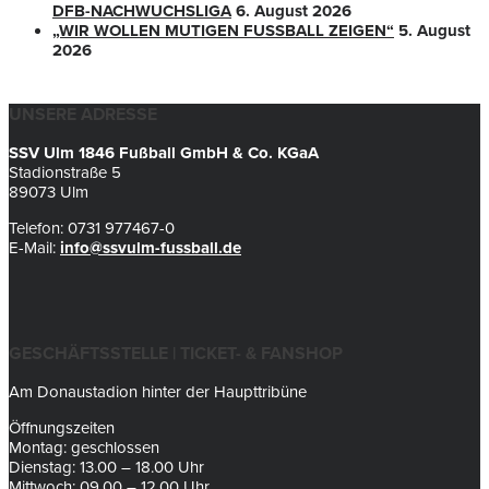
DFB-NACHWUCHSLIGA
6. August 2026
„WIR WOLLEN MUTIGEN FUSSBALL ZEIGEN“
5. August
2026
UNSERE ADRESSE
SSV Ulm 1846 Fußball GmbH & Co. KGaA
Stadionstraße 5
89073 Ulm
Telefon: 0731 977467-0
E-Mail:
info@ssvulm-fussball.de
GESCHÄFTSSTELLE | TICKET- & FANSHOP
Am Donaustadion hinter der Haupttribüne
Öffnungszeiten
Montag: geschlossen
Dienstag: 13.00 – 18.00 Uhr
Mittwoch: 09.00 – 12.00 Uhr