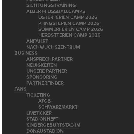
SICHTUNGSTRAINING
ALBERT-FUSSBALLCAMPS
OSTERFERIEN CAMP 2026
PFINGSFERIEN CAMP 2026
SOMMERFERIEN CAMP 2026
HERBSTFERIEN CAMP 2026
ANFAHRT
NACHWUCHSZENTRUM
BUSINESS
ANSPRECHPARTNER
NEUIGKEITEN
UNSERE PARTNER
SPONSORING
PARTNERFINDER
FANS
TICKETING
ATGB
SCHWARZMARKT
LIVETICKER
STADIONHEFT
KINDERGEBURTSTAG IM
DONAUSTADION