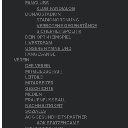
FANCLUBS
KLUB-FANDIALOG
DONAUSTADION
STADIONORDNUNG
VERBOTENE GEGENSTÄNDE
SICHERHEITSPOLITIK
DEIN OPTI-HEIMSPIEL
LIVESTREAM
UNSERE HYMNE UND
FANGESÄNGE
VEREIN
DER VEREIN
MITGLIEDSCHAFT
LEITBILD
MITARBEITER
GESCHICHTE
MEDIEN
FRAUENFUSSBALL
NACHHALTIGKEIT
SOZIALES
AOK-GESUNDHEITSPARTNER
AOK SPATZENCAMP