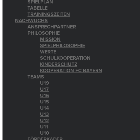
SPIELPLAN
TABELLE
TRAININGSZEITEN
NACHWUCHS
ANSPRECHPARTNER
PHILOSOPHIE
MISSION
SPIELPHILOSOPHIE
WERTE
SCHULKOOPERATION
KINDERSCHUTZ
KOOPERATION FC BAYERN
TEAMS
U19
U17
U16
U15
U14
U13
U12
U11
U10
FÖRDERKADER