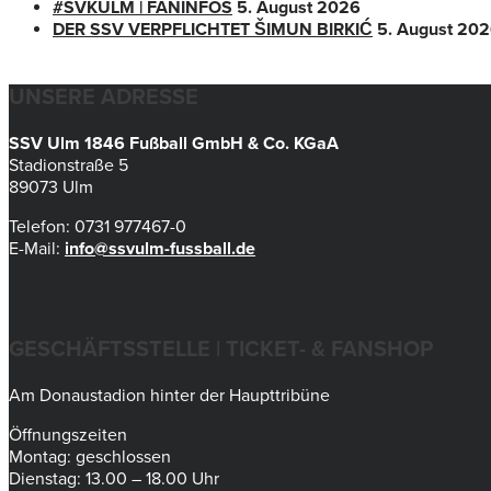
#SVKULM | FANINFOS
5. August 2026
DER SSV VERPFLICHTET ŠIMUN BIRKIĆ
5. August 20
UNSERE ADRESSE
SSV Ulm 1846 Fußball GmbH & Co. KGaA
Stadionstraße 5
89073 Ulm
Telefon: 0731 977467-0
E-Mail:
info@ssvulm-fussball.de
GESCHÄFTSSTELLE | TICKET- & FANSHOP
Am Donaustadion hinter der Haupttribüne
Öffnungszeiten
Montag: geschlossen
Dienstag: 13.00 – 18.00 Uhr