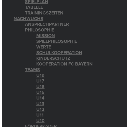
SPIELPLAN
TABELLE
TRAININGSZEITEN
NACHWUCHS
ANSPRECHPARTNER
PHILOSOPHIE
MISSION
SPIELPHILOSOPHIE
WERTE
SCHULKOOPERATION
KINDERSCHUTZ
KOOPERATION FC BAYERN
TEAMS
U19
U17
U16
U15
U14
U13
U12
U11
U10
FÖRDERKADER