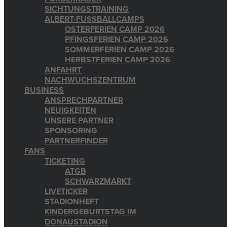
SICHTUNGSTRAINING
ALBERT-FUSSBALLCAMPS
OSTERFERIEN CAMP 2026
PFINGSFERIEN CAMP 2026
SOMMERFERIEN CAMP 2026
HERBSTFERIEN CAMP 2026
ANFAHRT
NACHWUCHSZENTRUM
BUSINESS
ANSPRECHPARTNER
NEUIGKEITEN
UNSERE PARTNER
SPONSORING
PARTNERFINDER
FANS
TICKETING
ATGB
SCHWARZMARKT
LIVETICKER
STADIONHEFT
KINDERGEBURTSTAG IM
DONAUSTADION