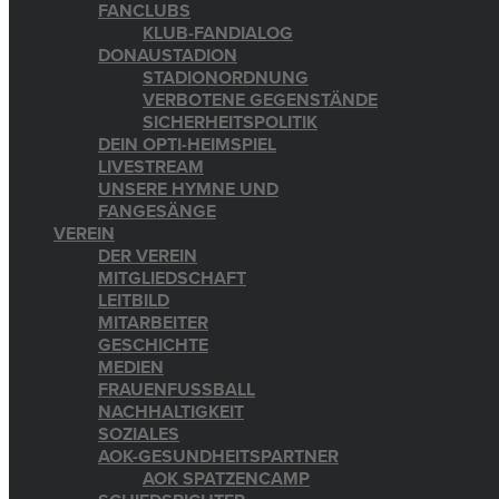
FANCLUBS
KLUB-FANDIALOG
DONAUSTADION
STADIONORDNUNG
VERBOTENE GEGENSTÄNDE
SICHERHEITSPOLITIK
DEIN OPTI-HEIMSPIEL
LIVESTREAM
UNSERE HYMNE UND
FANGESÄNGE
VEREIN
DER VEREIN
MITGLIEDSCHAFT
LEITBILD
MITARBEITER
GESCHICHTE
MEDIEN
FRAUENFUSSBALL
NACHHALTIGKEIT
SOZIALES
AOK-GESUNDHEITSPARTNER
AOK SPATZENCAMP