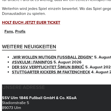
Weiterhin wird jedes Spiel einzeln bewertet. Wo das Spiel gegen
Donaustadion zu spielen.
HOLT EUCH JETZT EUER TICKET
Fans
,
Profis
WEITERE NEUIGKEITEN
„WIR WOLLEN MUTIGEN FUSSBALL ZEIGEN“
5. Augus
#SVKULM | FANINFOS
5. August 2026
DER SSV VERPFLICHTET ŠIMUN BIRKIĆ
5. August 20
STUTTGARTER KICKERS IM FAKTENCHECK
4. August
UNSERE ADRESSE
SSV Ulm 1846 Fußball GmbH & Co. KGaA
Stadionstraße 5
89073 Ulm