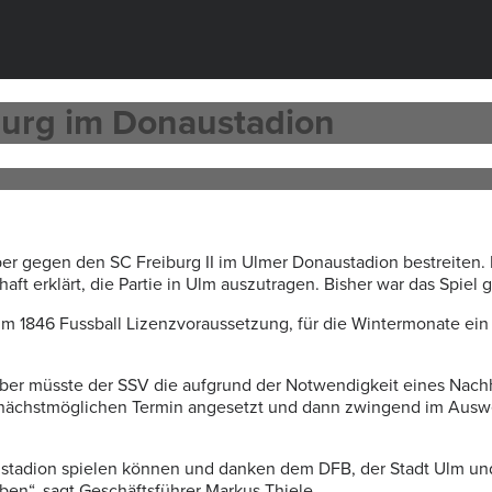
burg im Donaustadion
er gegen den SC Freiburg II im Ulmer Donaustadion bestreiten.
aft erklärt, die Partie in Ulm auszutragen. Bisher war das Spiel
 Ulm 1846 Fussball Lizenzvoraussetzung, für die Wintermonate 
ber müsste der SSV die aufgrund der Notwendigkeit eines Nach
m nächstmöglichen Termin angesetzt und dann zwingend im Ausw
naustadion spielen können und danken dem DFB, der Stadt Ulm u
aben“, sagt Geschäftsführer Markus Thiele.