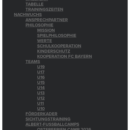
TABELLE
TRAININGSZEITEN
NACHWUCHS
ANSPRECHPARTNER
PHILOSOPHIE
MISSION
SPIELPHILOSOPHIE
WERTE
SCHULKOOPERATION
KINDERSCHUTZ
KOOPERATION FC BAYERN
TEAMS
U19
U17
U16
U15
U14
U13
U12
U11
U10
FÖRDERKADER
SICHTUNGSTRAINING
ALBERT-FUSSBALLCAMPS
OSTERFERIEN CAMP 2026