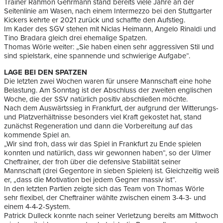
Trainer Rahmon Gehrmann stand bereits viele Jahre an der
Seitenlinie am Wasen, nach einem Intermezzo bei den Stuttgarter
Kickers kehrte er 2021 zurück und schaffte den Aufstieg.
Im Kader des SGV stehen mit Niclas Heimann, Angelo Rinaldi und
Tino Bradara gleich drei ehemalige Spatzen.
Thomas Wörle weiter: „Sie haben einen sehr aggressiven Stil und
sind spielstark, eine spannende und schwierige Aufgabe“.
LAGE BEI DEN SPATZEN
Die letzten zwei Wochen waren für unsere Mannschaft eine hohe
Belastung. Am Sonntag ist der Abschluss der zweiten englischen
Woche, die der SSV natürlich positiv abschließen möchte.
Nach dem Auswärtssieg in Frankfurt, der aufgrund der Witterungs-
und Platzverhältnisse besonders viel Kraft gekostet hat, stand
zunächst Regeneration und dann die Vorbereitung auf das
kommende Spiel an.
„Wir sind froh, dass wir das Spiel in Frankfurt zu Ende spielen
konnten und natürlich, dass wir gewonnen haben“, so der Ulmer
Cheftrainer, der froh über die defensive Stabilität seiner
Mannschaft (drei Gegentore in sieben Spielen) ist. Gleichzeitig weiß
er, „dass die Motivation bei jedem Gegner massiv ist“.
In den letzten Partien zeigte sich das Team von Thomas Wörle
sehr flexibel, der Cheftrainer wählte zwischen einem 3-4-3- und
einem 4-4-2-System.
Patrick Dulleck konnte nach seiner Verletzung bereits am Mittwoch