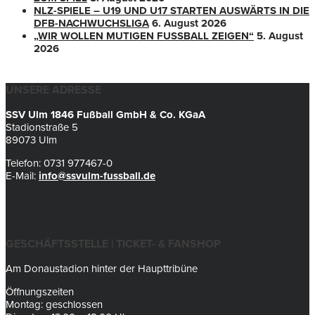
NLZ-SPIELE – U19 UND U17 STARTEN AUSWÄRTS IN DIE
DFB-NACHWUCHSLIGA
6. August 2026
„WIR WOLLEN MUTIGEN FUSSBALL ZEIGEN“
5. August
2026
UNSERE ADRESSE
SSV Ulm 1846 Fußball GmbH & Co. KGaA
Stadionstraße 5
89073 Ulm
Telefon: 0731 977467-0
E-Mail:
info@ssvulm-fussball.de
GESCHÄFTSSTELLE | TICKET- & FANSHOP
Am Donaustadion hinter der Haupttribüne
Öffnungszeiten
Montag: geschlossen