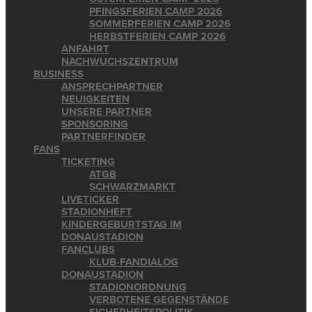
PFINGSFERIEN CAMP 2026
SOMMERFERIEN CAMP 2026
HERBSTFERIEN CAMP 2026
ANFAHRT
NACHWUCHSZENTRUM
BUSINESS
ANSPRECHPARTNER
NEUIGKEITEN
UNSERE PARTNER
SPONSORING
PARTNERFINDER
FANS
TICKETING
ATGB
SCHWARZMARKT
LIVETICKER
STADIONHEFT
KINDERGEBURTSTAG IM
DONAUSTADION
FANCLUBS
KLUB-FANDIALOG
DONAUSTADION
STADIONORDNUNG
VERBOTENE GEGENSTÄNDE