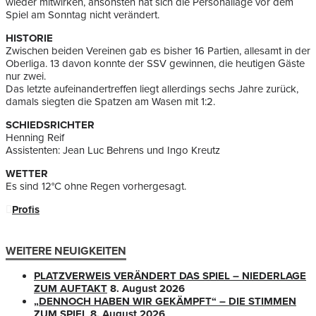
wieder mitwirken, ansonsten hat sich die Personallage vor dem
Spiel am Sonntag nicht verändert.
HISTORIE
Zwischen beiden Vereinen gab es bisher 16 Partien, allesamt in der
Oberliga. 13 davon konnte der SSV gewinnen, die heutigen Gäste
nur zwei.
Das letzte aufeinandertreffen liegt allerdings sechs Jahre zurück,
damals siegten die Spatzen am Wasen mit 1:2.
SCHIEDSRICHTER
Henning Reif
Assistenten: Jean Luc Behrens und Ingo Kreutz
WETTER
Es sind 12°C ohne Regen vorhergesagt.
Profis
WEITERE NEUIGKEITEN
PLATZVERWEIS VERÄNDERT DAS SPIEL – NIEDERLAGE
ZUM AUFTAKT
8. August 2026
„DENNOCH HABEN WIR GEKÄMPFT“ – DIE STIMMEN
ZUM SPIEL
8. August 2026