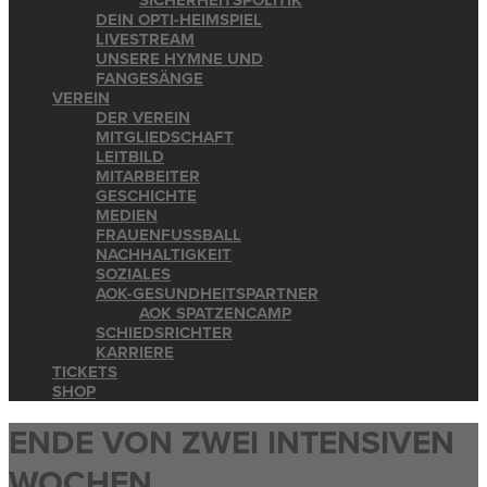
SICHERHEITSPOLITIK
DEIN OPTI-HEIMSPIEL
LIVESTREAM
UNSERE HYMNE UND
FANGESÄNGE
VEREIN
DER VEREIN
MITGLIEDSCHAFT
LEITBILD
MITARBEITER
GESCHICHTE
MEDIEN
FRAUENFUSSBALL
NACHHALTIGKEIT
SOZIALES
AOK-GESUNDHEITSPARTNER
AOK SPATZENCAMP
SCHIEDSRICHTER
KARRIERE
TICKETS
SHOP
ENDE VON ZWEI INTENSIVEN
WOCHEN