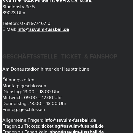
SSV Ulm 1846 Fußball GmbH & Co. KGaA
Stadionstraße 5
89073 Ulm
Telefon: 0731 977467-0
E-Mail:
info@ssvulm-fussball.de
GESCHÄFTSSTELLE | TICKET- & FANSHOP
Am Donaustadion hinter der Haupttribüne
Öffnungszeiten
Montag: geschlossen
Dienstag: 13.00 – 18.00 Uhr
Mittwoch: 09.00 – 12.00 Uhr
Donnerstag : 13.00 – 18.00 Uhr
Freitag: geschlossen
Allgemeine Fragen:
info@ssvulm-fussball.de
Fragen zu Tickets:
ticketing@ssvulm-fussball.de
Fragen zu Fanartikeln:
shop@ssvulm-fussball.de