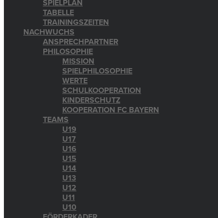
SPIELPLAN
TABELLE
TRAININGSZEITEN
NACHWUCHS
ANSPRECHPARTNER
PHILOSOPHIE
MISSION
SPIELPHILOSOPHIE
WERTE
SCHULKOOPERATION
KINDERSCHUTZ
KOOPERATION FC BAYERN
TEAMS
U19
U17
U16
U15
U14
U13
U12
U11
U10
FÖRDERKADER