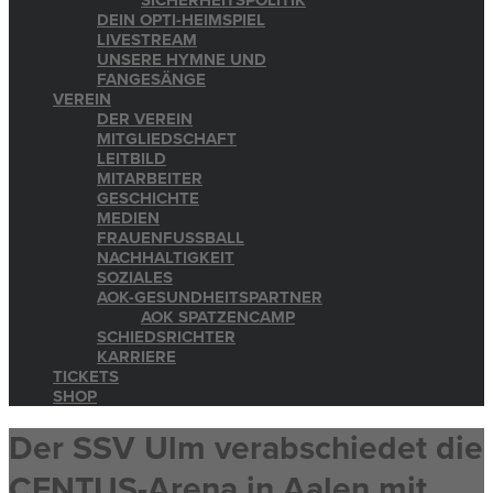
SICHERHEITSPOLITIK
DEIN OPTI-HEIMSPIEL
LIVESTREAM
UNSERE HYMNE UND
FANGESÄNGE
VEREIN
DER VEREIN
MITGLIEDSCHAFT
LEITBILD
MITARBEITER
GESCHICHTE
MEDIEN
FRAUENFUSSBALL
NACHHALTIGKEIT
SOZIALES
AOK-GESUNDHEITSPARTNER
AOK SPATZENCAMP
SCHIEDSRICHTER
KARRIERE
TICKETS
SHOP
Der SSV Ulm verabschiedet die
CENTUS-Arena in Aalen mit