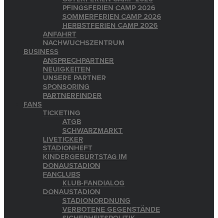
PFINGSFERIEN CAMP 2026
SOMMERFERIEN CAMP 2026
HERBSTFERIEN CAMP 2026
ANFAHRT
NACHWUCHSZENTRUM
BUSINESS
ANSPRECHPARTNER
NEUIGKEITEN
UNSERE PARTNER
SPONSORING
PARTNERFINDER
FANS
TICKETING
ATGB
SCHWARZMARKT
LIVETICKER
STADIONHEFT
KINDERGEBURTSTAG IM
DONAUSTADION
FANCLUBS
KLUB-FANDIALOG
DONAUSTADION
STADIONORDNUNG
VERBOTENE GEGENSTÄNDE