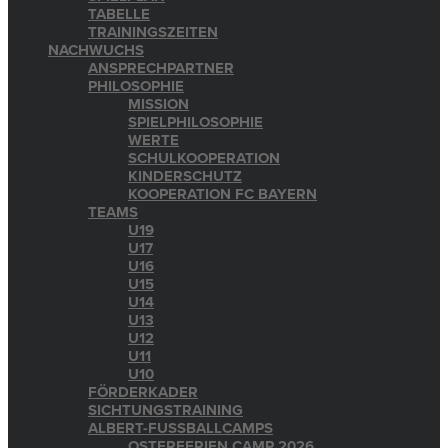
TABELLE
TRAININGSZEITEN
NACHWUCHS
ANSPRECHPARTNER
PHILOSOPHIE
MISSION
SPIELPHILOSOPHIE
WERTE
SCHULKOOPERATION
KINDERSCHUTZ
KOOPERATION FC BAYERN
TEAMS
U19
U17
U16
U15
U14
U13
U12
U11
U10
FÖRDERKADER
SICHTUNGSTRAINING
ALBERT-FUSSBALLCAMPS
OSTERFERIEN CAMP 2026