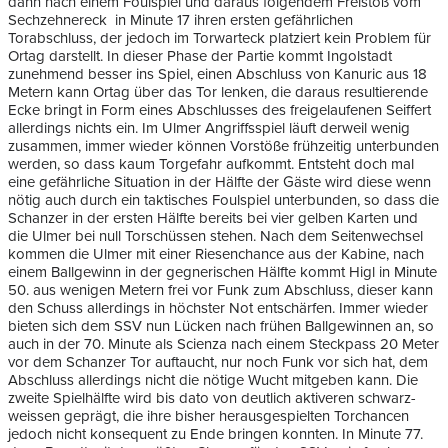
dann nach einem Foulspiel und daraus folgendem Freistoß vom
Sechzehnereck in Minute 17 ihren ersten gefährlichen
Torabschluss, der jedoch im Torwarteck platziert kein Problem für
Ortag darstellt. In dieser Phase der Partie kommt Ingolstadt
zunehmend besser ins Spiel, einen Abschluss von Kanuric aus 18
Metern kann Ortag über das Tor lenken, die daraus resultierende
Ecke bringt in Form eines Abschlusses des freigelaufenen Seiffert
allerdings nichts ein. Im Ulmer Angriffsspiel läuft derweil wenig
zusammen, immer wieder können Vorstöße frühzeitig unterbunden
werden, so dass kaum Torgefahr aufkommt. Entsteht doch mal
eine gefährliche Situation in der Hälfte der Gäste wird diese wenn
nötig auch durch ein taktisches Foulspiel unterbunden, so dass die
Schanzer in der ersten Hälfte bereits bei vier gelben Karten und
die Ulmer bei null Torschüssen stehen. Nach dem Seitenwechsel
kommen die Ulmer mit einer Riesenchance aus der Kabine, nach
einem Ballgewinn in der gegnerischen Hälfte kommt Higl in Minute
50. aus wenigen Metern frei vor Funk zum Abschluss, dieser kann
den Schuss allerdings in höchster Not entschärfen. Immer wieder
bieten sich dem SSV nun Lücken nach frühen Ballgewinnen an, so
auch in der 70. Minute als Scienza nach einem Steckpass 20 Meter
vor dem Schanzer Tor auftaucht, nur noch Funk vor sich hat, dem
Abschluss allerdings nicht die nötige Wucht mitgeben kann. Die
zweite Spielhälfte wird bis dato von deutlich aktiveren schwarz-
weissen geprägt, die ihre bisher herausgespielten Torchancen
jedoch nicht konsequent zu Ende bringen konnten. In Minute 77.