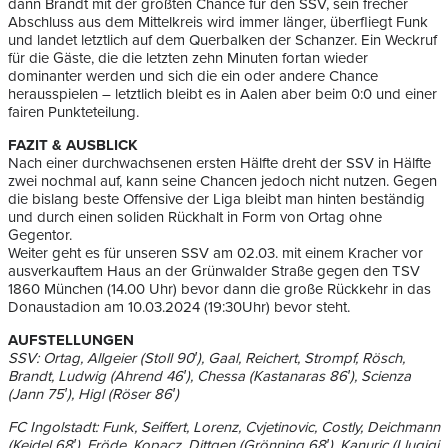
dann Brandt mit der größten Chance für den SSV, sein frecher
Abschluss aus dem Mittelkreis wird immer länger, überfliegt Funk
und landet letztlich auf dem Querbalken der Schanzer. Ein Weckruf
für die Gäste, die die letzten zehn Minuten fortan wieder
dominanter werden und sich die ein oder andere Chance
herausspielen – letztlich bleibt es in Aalen aber beim 0:0 und einer
fairen Punkteteilung.
FAZIT & AUSBLICK
Nach einer durchwachsenen ersten Hälfte dreht der SSV in Hälfte
zwei nochmal auf, kann seine Chancen jedoch nicht nutzen. Gegen
die bislang beste Offensive der Liga bleibt man hinten beständig
und durch einen soliden Rückhalt in Form von Ortag ohne
Gegentor.
Weiter geht es für unseren SSV am 02.03. mit einem Kracher vor
ausverkauftem Haus an der Grünwalder Straße gegen den TSV
1860 München (14.00 Uhr) bevor dann die große Rückkehr in das
Donaustadion am 10.03.2024 (19:30Uhr) bevor steht.
AUFSTELLUNGEN
SSV: Ortag, Allgeier (Stoll 90′), Gaal, Reichert, Strompf, Rösch,
Brandt, Ludwig (Ahrend 46′), Chessa (Kastanaras 86′), Scienza
(Jann 75′), Higl (Röser 86′)
FC Ingolstadt:
Funk, Seiffert, Lorenz, Cvjetinovic, Costly, Deichmann
(Keidel 68′), Fröde, Kopacz, Dittgen (Grönning 68′), Kanuric (Llugiqi