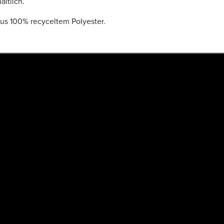
ltlich.
aus 100% recyceltem Polyester.