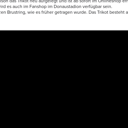
on das Trikot neu aufgelegt und ist ab sofort im Onlineshop erhä
rd es auch im Fanshop im Donaustadion verfügbar sein.
n Brustring, wie es früher getragen wurde. Das Trikot besteht 