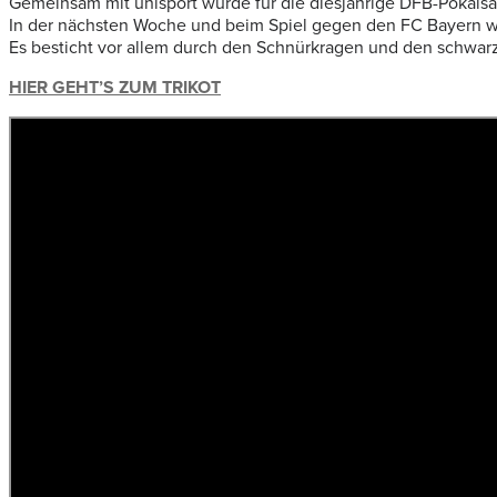
Gemeinsam mit uhlsport wurde für die diesjährige DFB-Pokalsais
In der nächsten Woche und beim Spiel gegen den FC Bayern wi
Es besticht vor allem durch den Schnürkragen und den schwarze
HIER GEHT’S ZUM TRIKOT