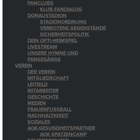
FANCLUBS
KLUB-FANDIALOG
DONAUSTADION
STADIONORDNUNG
VERBOTENE GEGENSTÄNDE
SICHERHEITSPOLITIK
DEIN OPTI-HEIMSPIEL
LIVESTREAM
UNSERE HYMNE UND
FANGESÄNGE
VEREIN
DER VEREIN
MITGLIEDSCHAFT
LEITBILD
MITARBEITER
GESCHICHTE
MEDIEN
FRAUENFUSSBALL
NACHHALTIGKEIT
SOZIALES
AOK-GESUNDHEITSPARTNER
AOK SPATZENCAMP