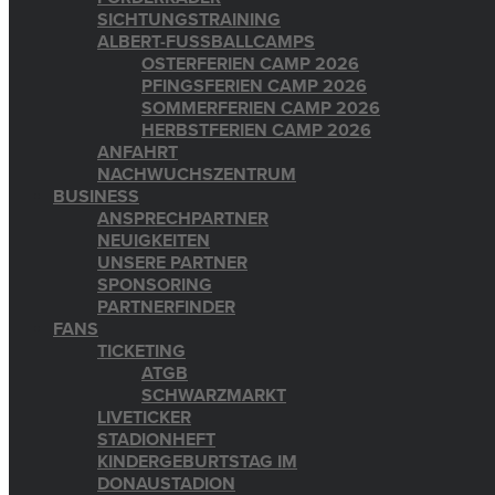
SICHTUNGSTRAINING
ALBERT-FUSSBALLCAMPS
OSTERFERIEN CAMP 2026
PFINGSFERIEN CAMP 2026
SOMMERFERIEN CAMP 2026
HERBSTFERIEN CAMP 2026
ANFAHRT
NACHWUCHSZENTRUM
BUSINESS
ANSPRECHPARTNER
NEUIGKEITEN
UNSERE PARTNER
SPONSORING
PARTNERFINDER
FANS
TICKETING
ATGB
SCHWARZMARKT
LIVETICKER
STADIONHEFT
KINDERGEBURTSTAG IM
DONAUSTADION