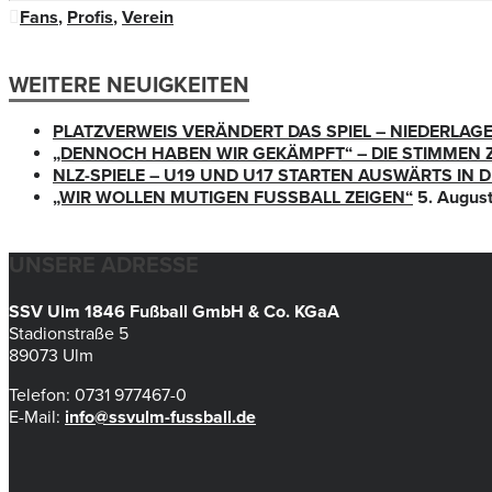
Fans
,
Profis
,
Verein
WEITERE NEUIGKEITEN
PLATZVERWEIS VERÄNDERT DAS SPIEL – NIEDERLAG
„DENNOCH HABEN WIR GEKÄMPFT“ – DIE STIMMEN 
NLZ-SPIELE – U19 UND U17 STARTEN AUSWÄRTS IN
„WIR WOLLEN MUTIGEN FUSSBALL ZEIGEN“
5. Augus
UNSERE ADRESSE
SSV Ulm 1846 Fußball GmbH & Co. KGaA
Stadionstraße 5
89073 Ulm
Telefon: 0731 977467-0
E-Mail:
info@ssvulm-fussball.de