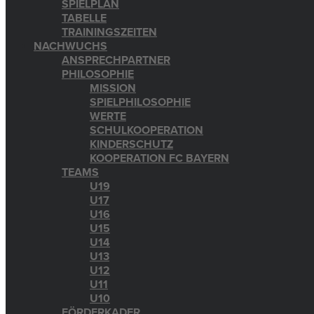
SPIELPLAN
TABELLE
TRAININGSZEITEN
NACHWUCHS
ANSPRECHPARTNER
PHILOSOPHIE
MISSION
SPIELPHILOSOPHIE
WERTE
SCHULKOOPERATION
KINDERSCHUTZ
KOOPERATION FC BAYERN
TEAMS
U19
U17
U16
U15
U14
U13
U12
U11
U10
FÖRDERKADER