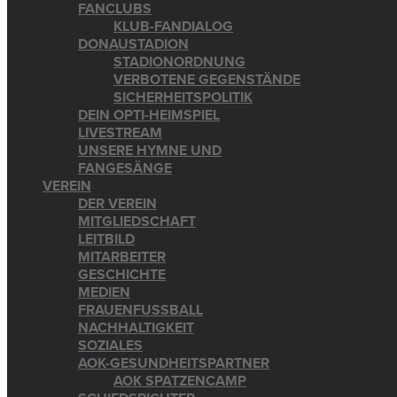
FANCLUBS
KLUB-FANDIALOG
DONAUSTADION
STADIONORDNUNG
VERBOTENE GEGENSTÄNDE
SICHERHEITSPOLITIK
DEIN OPTI-HEIMSPIEL
LIVESTREAM
UNSERE HYMNE UND
FANGESÄNGE
VEREIN
DER VEREIN
MITGLIEDSCHAFT
LEITBILD
MITARBEITER
GESCHICHTE
MEDIEN
FRAUENFUSSBALL
NACHHALTIGKEIT
SOZIALES
AOK-GESUNDHEITSPARTNER
AOK SPATZENCAMP