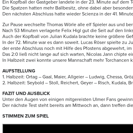
Ein Kopfball der Gastgeber landete in der 23. Minute auf dem T
Die Spatzen hatten mehr Ballbesitz, ohne dabei aber besonder
Den nächsten Abschluss hatte wieder Scienza in der 41. Minut
Zur Pause wechselte Thomas Wörle alle elf Spieler aus und ber
Nach 53 Minuten verlagerte Felix Higl gut die Seit auf den link
Auch der Kopfball von Julian Kudala brachte keine größere Gef
In der 72. Minute war es dann soweit. Lucas Röser spielte zu J
der erste Abschluss noch mit Hilfe des Pfostens abgewehrt, im
Das 2:0 ließ nicht lange auf sich warten, Nicolas Jann chipte ei
In Halbzeit zwei konnte unsere Mannschaft mehr Torchancen k
AUFSTELLUNG
1. Halbzeit: Ortag – Gaal, Maier, Allgeier – Ludwig, Chessa, Gr
2. Halbzeit: Seybold – Stoll, Reichert, Geyer – Risch, Kudala, B
FAZIT UND AUSBLICK
Unter den Augen von einigen mitgereisten Ulmer Fans gewinnt 
Der nächste Test steht bereits am Mittwoch an, dann treffen di
STIMMEN ZUM SPIEL