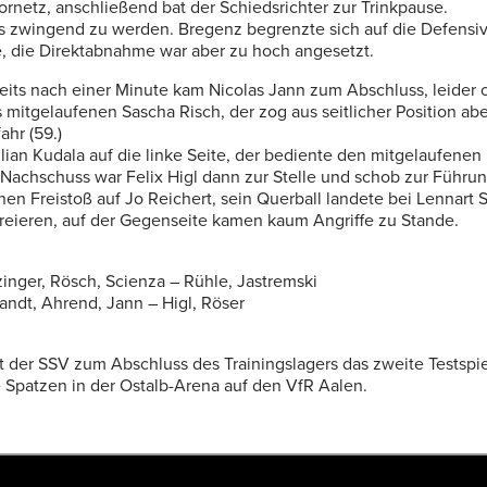
ornetz, anschließend bat der Schiedsrichter zur Trinkpause.
s zwingend zu werden. Bregenz begrenzte sich auf die Defensiv
e, die Direktabnahme war aber zu hoch angesetzt.
eits nach einer Minute kam Nicolas Jann zum Abschluss, leider 
s mitgelaufenen Sascha Risch, der zog aus seitlicher Position abe
ahr (59.)
ulian Kudala auf die linke Seite, der bediente den mitgelaufenen
 Nachschuss war Felix Higl dann zur Stelle und schob zur Führun
nen Freistoß auf Jo Reichert, sein Querball landete bei Lennart S
reieren, auf der Gegenseite kamen kaum Angriffe zu Stande.
özinger, Rösch, Scienza – Rühle, Jastremski
randt, Ahrend, Jann – Higl, Röser
der SSV zum Abschluss des Trainingslagers das zweite Testspie
e Spatzen in der Ostalb-Arena auf den VfR Aalen.