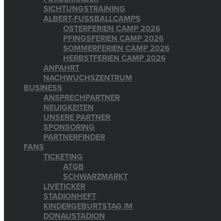
SICHTUNGSTRAINING
ALBERT-FUSSBALLCAMPS
OSTERFERIEN CAMP 2026
PFINGSFERIEN CAMP 2026
SOMMERFERIEN CAMP 2026
HERBSTFERIEN CAMP 2026
ANFAHRT
NACHWUCHSZENTRUM
BUSINESS
ANSPRECHPARTNER
NEUIGKEITEN
UNSERE PARTNER
SPONSORING
PARTNERFINDER
FANS
TICKETING
ATGB
SCHWARZMARKT
LIVETICKER
STADIONHEFT
KINDERGEBURTSTAG IM
DONAUSTADION