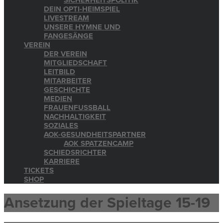
SICHERHEITSPOLITIK
DEIN OPTI-HEIMSPIEL
LIVESTREAM
UNSERE HYMNE UND
FANGESÄNGE
VEREIN
DER VEREIN
MITGLIEDSCHAFT
LEITBILD
MITARBEITER
GESCHICHTE
MEDIEN
FRAUENFUSSBALL
NACHHALTIGKEIT
SOZIALES
AOK-GESUNDHEITSPARTNER
AOK SPATZENCAMP
SCHIEDSRICHTER
KARRIERE
TICKETS
SHOP
Ansetzung der Spieltage 15-19