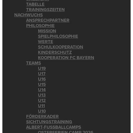
TABELLE
TRAININGSZEITEN
NACHWUCHS
ANSPRECHPARTNER
PHILOSOPHIE
MISSION
SPIELPHILOSOPHIE
WERTE
SCHULKOOPERATION
KINDERSCHUTZ
KOOPERATION FC BAYERN
TEAMS
U19
U17
U16
U15
U14
U13
U12
U11
U10
FÖRDERKADER
SICHTUNGSTRAINING
ALBERT-FUSSBALLCAMPS
OSTERFERIEN CAMP 2026