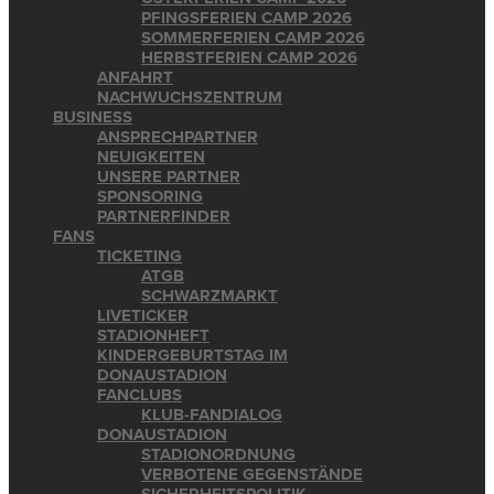
PFINGSFERIEN CAMP 2026
SOMMERFERIEN CAMP 2026
HERBSTFERIEN CAMP 2026
ANFAHRT
NACHWUCHSZENTRUM
BUSINESS
ANSPRECHPARTNER
NEUIGKEITEN
UNSERE PARTNER
SPONSORING
PARTNERFINDER
FANS
TICKETING
ATGB
SCHWARZMARKT
LIVETICKER
STADIONHEFT
KINDERGEBURTSTAG IM
DONAUSTADION
FANCLUBS
KLUB-FANDIALOG
DONAUSTADION
STADIONORDNUNG
VERBOTENE GEGENSTÄNDE