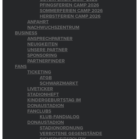
PFINGSFERIEN CAMP 2026
SOMMERFERIEN CAMP 2026
HERBSTFERIEN CAMP 2026
ANFAHRT
NACHWUCHSZENTRUM
BUSINESS
ANSPRECHPARTNER
NEUIGKEITEN
UNSERE PARTNER
SPONSORING
PARTNERFINDER
FANS
TICKETING
ATGB
SCHWARZMARKT
LIVETICKER
STADIONHEFT
KINDERGEBURTSTAG IM
DONAUSTADION
FANCLUBS
KLUB-FANDIALOG
DONAUSTADION
STADIONORDNUNG
VERBOTENE GEGENSTÄNDE