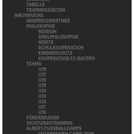
TABELLE
TRAININGSZEITEN
NACHWUCHS
ANSPRECHPARTNER
PHILOSOPHIE
MISSION
SPIELPHILOSOPHIE
WERTE
SCHULKOOPERATION
KINDERSCHUTZ
KOOPERATION FC BAYERN
TEAMS
U19
U17
U16
U15
U14
U13
U12
U11
U10
FÖRDERKADER
SICHTUNGSTRAINING
ALBERT-FUSSBALLCAMPS
OSTERFERIEN CAMP 2026