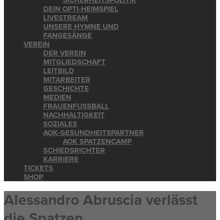
SICHERHEITSPOLITIK
DEIN OPTI-HEIMSPIEL
LIVESTREAM
UNSERE HYMNE UND
FANGESÄNGE
VEREIN
DER VEREIN
MITGLIEDSCHAFT
LEITBILD
MITARBEITER
GESCHICHTE
MEDIEN
FRAUENFUSSBALL
NACHHALTIGKEIT
SOZIALES
AOK-GESUNDHEITSPARTNER
AOK SPATZENCAMP
SCHIEDSRICHTER
KARRIERE
TICKETS
SHOP
Alessandro Abruscia verlässt
die Spatzen