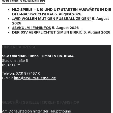
WEITERE NEUIGKEITEN
NLZ-SPIELE – U19 UND U17 STARTEN AUSWÄRTS IN DIE
DFB-NACHWUCHSLIGA
6. August 2026
„WIR WOLLEN MUTIGEN FUSSBALL ZEIGEN“
5. August
2026
#SVKULM | FANINFOS
5. August 2026
DER SSV VERPFLICHTET ŠIMUN BIRKIĆ
5. August 2026
UNSERE ADRESSE
SSV Ulm 1846 Fußball GmbH & Co. KGaA
Stadionstraße 5
89073 Ulm
Telefon: 0731 977467-0
E-Mail:
info@ssvulm-fussball.de
GESCHÄFTSSTELLE | TICKET- & FANSHOP
Am Donaustadion hinter der Haupttribüne