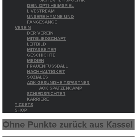
SICHERHEITSPOLITIK
DEIN OPTI-HEIMSPIEL
LIVESTREAM
UNSERE HYMNE UND
FANGESÄNGE
VEREIN
DER VEREIN
MITGLIEDSCHAFT
LEITBILD
MITARBEITER
GESCHICHTE
MEDIEN
FRAUENFUSSBALL
NACHHALTIGKEIT
SOZIALES
AOK-GESUNDHEITSPARTNER
AOK SPATZENCAMP
SCHIEDSRICHTER
KARRIERE
TICKETS
SHOP
Ohne Punkte zurück aus Kassel