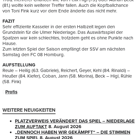
(81.) wollte kein weiterer Treffer fallen. Auch die Kopfballchance
von Toni Fink kurz vor dem Ende änderte das nicht mehr.
FAZIT
Sehr effiziente Kasseler in der ersten Halbzeit legen den
Grundstein für die Ulmer Niederlage. Das Auswärtsspiel der
Spatzen war kein schlechtes, trotzdem geht es ohne Punkte nach
Hause.
Zum letzten Spiel der Saison empfängt der SSV am nächsten
Samstag den FC 08 Homburg.
AUFSTELLUNG
Reule – Heilig (63. Gabriele), Reichert, Geyer, Kehl (84. Rinaldi) –
Heußer (84. Kiefer), Coban, Jann (58. Morina), Beck – Higl, Rühle
(58. Fink)
Profis
WEITERE NEUIGKEITEN
PLATZVERWEIS VERÄNDERT DAS SPIEL – NIEDERLAGE
ZUM AUFTAKT
8. August 2026
„DENNOCH HABEN WIR GEKÄMPFT“ – DIE STIMMEN
ZUM SPIEL
8. August 2026