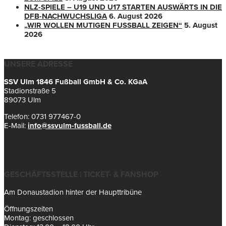
NLZ-SPIELE – U19 UND U17 STARTEN AUSWÄRTS IN DIE
DFB-NACHWUCHSLIGA
6. August 2026
„WIR WOLLEN MUTIGEN FUSSBALL ZEIGEN“
5. August
2026
UNSERE ADRESSE
SSV Ulm 1846 Fußball GmbH & Co. KGaA
Stadionstraße 5
89073 Ulm
Telefon: 0731 977467-0
E-Mail:
info@ssvulm-fussball.de
GESCHÄFTSSTELLE | TICKET- & FANSHOP
Am Donaustadion hinter der Haupttribüne
Öffnungszeiten
Montag: geschlossen