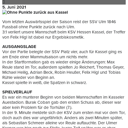
5. Juni 2021
Vom letzten Auswärtsspiel der Saison reist der SSV Ulm 1846
Fussball ohne Punkte zurück nach Ulm.
3:1 verliert unsere Mannschaft beim KSV Hessen Kassel, der Treffer
von Felix Higl ist dabei nur Ergebiskosmetik.
AUSGANGSLAGE
Vor der Partie belegte der SSV Platz vier, auch für Kassel ging es
am Ende einer Mammutsaison um nichts mehr.
In der Startformation gab es wieder einige Änderungen: Max
Reule stand im Tor, außerdem spielten Jo Reichert, Thomas Geyer,
Michael Heilig, Adrian Beck, Robin Heußer, Felix Higl und Tobias
Rühle wieder von Beginn an.
Kassel spielte in weiß, die Spatzen in schwarz.
SPIELVERLAUF
Es war ein munterer Beginn von beiden Mannschaften im Kasseler
Auestadion. Burak Coban gab den ersten Schuss ab, dieser war
aber kein Problem für de Torhüter (7.).
In der 9. Minute meldete sich der KSV zum ersten mal vor dem Tor,
doch auch dies war ungefährlich. Anders als zwei Minuten später,
als Sebastian Schmeer alleine vor Reule auftauchte. Der Ulmer