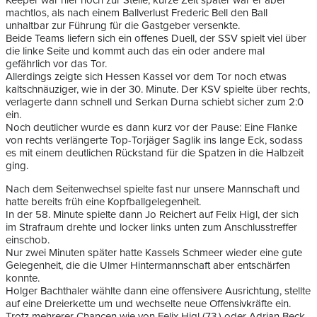
Keeper war hier noch zur Stelle, kurze Zeit später war er aber
machtlos, als nach einem Ballverlust Frederic Bell den Ball
unhaltbar zur Führung für die Gastgeber versenkte.
Beide Teams liefern sich ein offenes Duell, der SSV spielt viel über
die linke Seite und kommt auch das ein oder andere mal
gefährlich vor das Tor.
Allerdings zeigte sich Hessen Kassel vor dem Tor noch etwas
kaltschnäuziger, wie in der 30. Minute. Der KSV spielte über rechts,
verlagerte dann schnell und Serkan Durna schiebt sicher zum 2:0
ein.
Noch deutlicher wurde es dann kurz vor der Pause: Eine Flanke
von rechts verlängerte Top-Torjäger Saglik ins lange Eck, sodass
es mit einem deutlichen Rückstand für die Spatzen in die Halbzeit
ging.
Nach dem Seitenwechsel spielte fast nur unsere Mannschaft und
hatte bereits früh eine Kopfballgelegenheit.
In der 58. Minute spielte dann Jo Reichert auf Felix Higl, der sich
im Strafraum drehte und locker links unten zum Anschlusstreffer
einschob.
Nur zwei Minuten später hatte Kassels Schmeer wieder eine gute
Gelegenheit, die die Ulmer Hintermannschaft aber entschärfen
konnte.
Holger Bachthaler wählte dann eine offensivere Ausrichtung, stellte
auf eine Dreierkette um und wechselte neue Offensivkräfte ein.
Trotz mehrerer Chancen wie von Felix Higl (73.) oder Adrian Beck