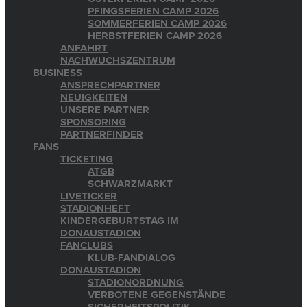
PFINGSFERIEN CAMP 2026
SOMMERFERIEN CAMP 2026
HERBSTFERIEN CAMP 2026
ANFAHRT
NACHWUCHSZENTRUM
BUSINESS
ANSPRECHPARTNER
NEUIGKEITEN
UNSERE PARTNER
SPONSORING
PARTNERFINDER
FANS
TICKETING
ATGB
SCHWARZMARKT
LIVETICKER
STADIONHEFT
KINDERGEBURTSTAG IM
DONAUSTADION
FANCLUBS
KLUB-FANDIALOG
DONAUSTADION
STADIONORDNUNG
VERBOTENE GEGENSTÄNDE