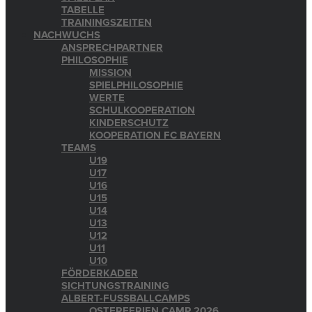
TABELLE
TRAININGSZEITEN
NACHWUCHS
ANSPRECHPARTNER
PHILOSOPHIE
MISSION
SPIELPHILOSOPHIE
WERTE
SCHULKOOPERATION
KINDERSCHUTZ
KOOPERATION FC BAYERN
TEAMS
U19
U17
U16
U15
U14
U13
U12
U11
U10
FÖRDERKADER
SICHTUNGSTRAINING
ALBERT-FUSSBALLCAMPS
OSTERFERIEN CAMP 2026