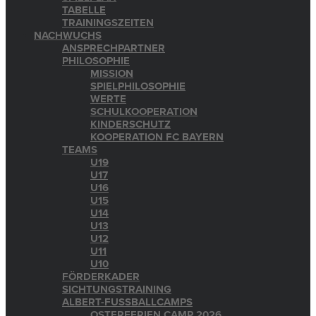
TABELLE
TRAININGSZEITEN
NACHWUCHS
ANSPRECHPARTNER
PHILOSOPHIE
MISSION
SPIELPHILOSOPHIE
WERTE
SCHULKOOPERATION
KINDERSCHUTZ
KOOPERATION FC BAYERN
TEAMS
U19
U17
U16
U15
U14
U13
U12
U11
U10
FÖRDERKADER
SICHTUNGSTRAINING
ALBERT-FUSSBALLCAMPS
OSTERFERIEN CAMP 2026