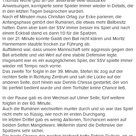
Thomas Wörle gab an der Seitenlinie viele lautstarke
Anweisungen, korrigierte seine Spieler immer wieder in Details, die
in den letzten Tagen besprochen wurden.
Nach elf Minuten muss Christian Ortag zur Ecke parieren, die
Anfangsphase gehört den Rumänen, die etwas mehr Ballbesitz
hatten. Dann aber kam der SSV immer besser ins Spiel und nach
einem Eckball stand es dann 1:0 für die Spatzen.
In der 21. Minute konnte Galati den Ball nicht klären und Moritz
Hannemann staubte trocken zur Führung ab.
Auffallend war, dass unsere Mannschaft sehr aggressiv gegen den
Ball arbeitete und viel Wert auf eine stabile Defensive legte.
Insgesamt war es ein ausgeglichenes Spiel, der SSV spielte immer
wieder mit Tempo nach vorne.
Das zweite Tor folgte in der 39. Minute, Stefan Ilic zog auf der
rechten Seite in Richtung Zentrum und sah die Lücke auf der
anderen Seite, dort hinein war Dennis Chessa gestartet, der von
Ilic perfekt bedient wurde und dem Torhüter keine Chance ließ.
In der Pause gab es drei Wechsel auf Ulmer Seite, fünf weitere
folgten in der 60. Minute.
Auch die Rumänen wechselten munter durch und so war das Spiel
nicht mehr so flüssig, wie noch im ersten Durchgang.
Im letzten Drittel gab es wenig Aktionen, Torchancen waren auf
beiden Seiten Mangelware. Weiterhin stand die Defensive der
Spatzens sehr sicher.