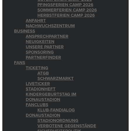
PFINGSFERIEN CAMP 2026
SOMMERFERIEN CAMP 2026
HERBSTFERIEN CAMP 2026
ANFAHRT
NACHWUCHSZENTRUM
BUSINESS
ANSPRECHPARTNER
NEUIGKEITEN
UNSERE PARTNER
SPONSORING
PARTNERFINDER
FANS
TICKETING
ATGB
SCHWARZMARKT
LIVETICKER
STADIONHEFT
KINDERGEBURTSTAG IM
DONAUSTADION
FANCLUBS
KLUB-FANDIALOG
DONAUSTADION
STADIONORDNUNG
VERBOTENE GEGENSTÄNDE