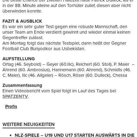
Die beste Chance der zweiten Halbzeit hatte Patrick Dulleck, als er
in der 88. Minute alleine auf den Torhüter zulief, diesen aber nicht
überwinden konnte.
FAZIT & AUSBLICK
Es war ein sehr guter Test gegen eine robuste Mannschaft, den
unser Team am Ende verdient gewinnt und wieder einmal keinen
Gegentreffer zulässt.
Am Montag folgt das nächste Testspiel, dann heißt der Gegner
Football Club Bunyodkor aus Usbekistan.
AUFSTELLUNG
Ortag (46. Seybold) – Geyer (60.Ilic), Reichert (60. Stoll), P. Maier –
Ahrend (60. Ambrosius), Hannemann (60. Ahrend), Schmidts (46.
C. Maier), Ilic (46. Allgeier) – Rösch, Röser (60. Dulleck), Chessa
Zusammenfassung
Einen Videobericht vom Spiel folgt im Lauf des Tages bei
SPATZENTV
.
Profis
WEITERE NEUIGKEITEN
NLZ-SPIELE – U19 UND U17 STARTEN AUSWÄRTS IN DIE