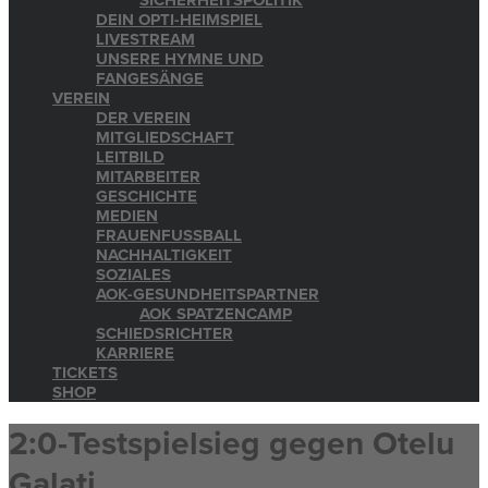
SICHERHEITSPOLITIK
DEIN OPTI-HEIMSPIEL
LIVESTREAM
UNSERE HYMNE UND
FANGESÄNGE
VEREIN
DER VEREIN
MITGLIEDSCHAFT
LEITBILD
MITARBEITER
GESCHICHTE
MEDIEN
FRAUENFUSSBALL
NACHHALTIGKEIT
SOZIALES
AOK-GESUNDHEITSPARTNER
AOK SPATZENCAMP
SCHIEDSRICHTER
KARRIERE
TICKETS
SHOP
2:0-Testspielsieg gegen Otelu
Galati