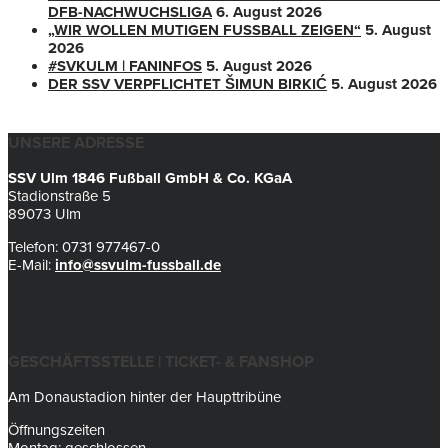
DFB-NACHWUCHSLIGA
6. August 2026
„WIR WOLLEN MUTIGEN FUSSBALL ZEIGEN“
5. August
2026
#SVKULM | FANINFOS
5. August 2026
DER SSV VERPFLICHTET ŠIMUN BIRKIĆ
5. August 2026
UNSERE ADRESSE
SSV Ulm 1846 Fußball GmbH & Co. KGaA
Stadionstraße 5
89073 Ulm
Telefon: 0731 977467-0
E-Mail:
info@ssvulm-fussball.de
GESCHÄFTSSTELLE | TICKET- & FANSHOP
Am Donaustadion hinter der Haupttribüne
Öffnungszeiten