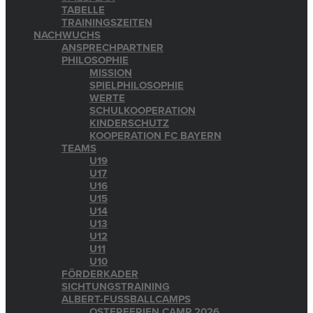
TABELLE
TRAININGSZEITEN
NACHWUCHS
ANSPRECHPARTNER
PHILOSOPHIE
MISSION
SPIELPHILOSOPHIE
WERTE
SCHULKOOPERATION
KINDERSCHUTZ
KOOPERATION FC BAYERN
TEAMS
U19
U17
U16
U15
U14
U13
U12
U11
U10
FÖRDERKADER
SICHTUNGSTRAINING
ALBERT-FUSSBALLCAMPS
OSTERFERIEN CAMP 2026