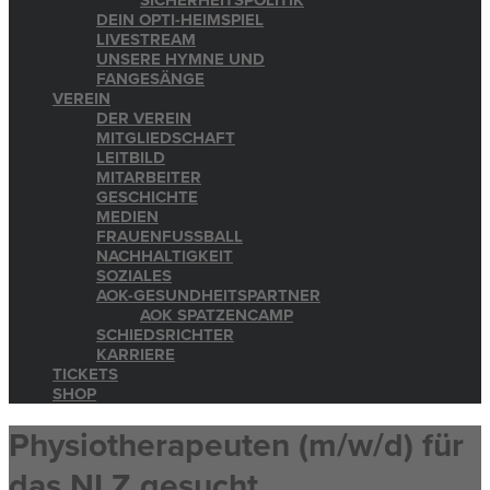
SICHERHEITSPOLITIK
DEIN OPTI-HEIMSPIEL
LIVESTREAM
UNSERE HYMNE UND
FANGESÄNGE
VEREIN
DER VEREIN
MITGLIEDSCHAFT
LEITBILD
MITARBEITER
GESCHICHTE
MEDIEN
FRAUENFUSSBALL
NACHHALTIGKEIT
SOZIALES
AOK-GESUNDHEITSPARTNER
AOK SPATZENCAMP
SCHIEDSRICHTER
KARRIERE
TICKETS
SHOP
Physiotherapeuten (m/w/d) für
das NLZ gesucht