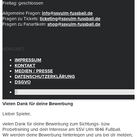
Freitag: geschlossen
Allgemeine Fragen:
info@ssvulm-fussball.de
Fragen zu Tickets:
ticketing@ssvulm-fussball.de
Fragen zu Fanartikeln:
shop@ssvulm-fussball.de
KONTAKT
IMPRESSUM
KONTAKT
MEDIEN / PRESSE
DATENSCHUTZERKLÄRUNG
DSGVO
Vielen Dank für deine Bewerbung
Lieber Spieler,
vielen Dank für deine Bewerbung zum Sichtungs- bzw.
Probetraining und dein Interesse am SSV Ulm 1846 Fußball.
Wir werden deine Bewerbung hinterlegen und uns bei dir melden,