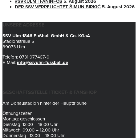
#SVKULM | FANINFOS
5. August 2026
DER SSV VERPFLICHTET ŠIMUN BIRKIĆ
5. August 2026
UNSERE ADRESSE
SSV Ulm 1846 Fußball GmbH & Co. KGaA
Stadionstraße 5
89073 Ulm
Telefon: 0731 977467-0
E-Mail:
info@ssvulm-fussball.de
GESCHÄFTSSTELLE | TICKET- & FANSHOP
Am Donaustadion hinter der Haupttribüne
Öffnungszeiten
Montag: geschlossen
Dienstag: 13.00 – 18.00 Uhr
Mittwoch: 09.00 – 12.00 Uhr
Donnerstag : 13.00 – 18.00 Uhr