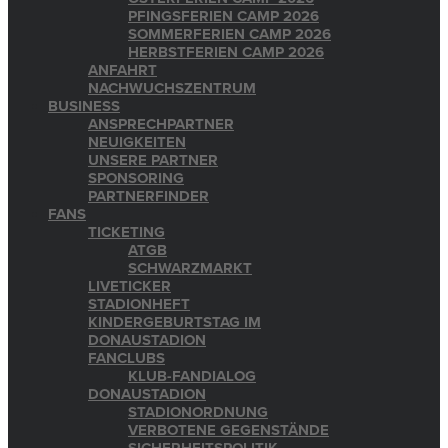
PFINGSFERIEN CAMP 2026
SOMMERFERIEN CAMP 2026
HERBSTFERIEN CAMP 2026
ANFAHRT
NACHWUCHSZENTRUM
BUSINESS
ANSPRECHPARTNER
NEUIGKEITEN
UNSERE PARTNER
SPONSORING
PARTNERFINDER
FANS
TICKETING
ATGB
SCHWARZMARKT
LIVETICKER
STADIONHEFT
KINDERGEBURTSTAG IM
DONAUSTADION
FANCLUBS
KLUB-FANDIALOG
DONAUSTADION
STADIONORDNUNG
VERBOTENE GEGENSTÄNDE