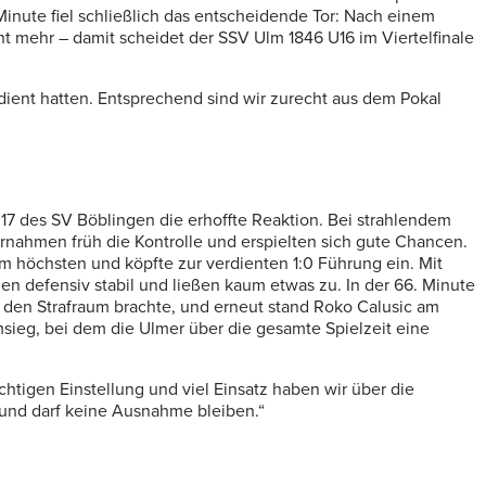
Minute fiel schließlich das entscheidende Tor: Nach einem
ht mehr – damit scheidet der SSV Ulm 1846 U16 im Viertelfinale
rdient hatten. Entsprechend sind wir zurecht aus dem Pokal
 des SV Böblingen die erhoffte Reaktion. Bei strahlendem
rnahmen früh die Kontrolle und erspielten sich gute Chancen.
am höchsten und köpfte zur verdienten 1:0 Führung ein. Mit
n defensiv stabil und ließen kaum etwas zu. In der 66. Minute
n den Strafraum brachte, und erneut stand Roko Calusic am
sieg, bei dem die Ulmer über die gesamte Spielzeit eine
ichtigen Einstellung und viel Einsatz haben wir über die
und darf keine Ausnahme bleiben.“