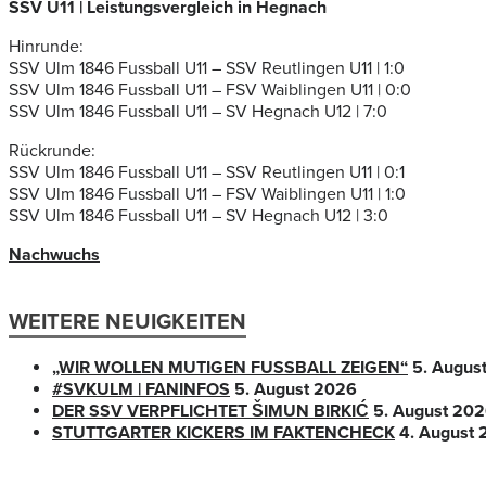
SSV U11 |
Leistungsvergleich in Hegnach
Hinrunde:
SSV Ulm 1846 Fussball U11 – SSV Reutlingen U11 | 1:0
SSV Ulm 1846 Fussball U11 – FSV Waiblingen U11 | 0:0
SSV Ulm 1846 Fussball U11 – SV Hegnach U12 | 7:0
Rückrunde:
SSV Ulm 1846 Fussball U11 – SSV Reutlingen U11 | 0:1
SSV Ulm 1846 Fussball U11 – FSV Waiblingen U11 | 1:0
SSV Ulm 1846 Fussball U11 – SV Hegnach U12 | 3:0
Nachwuchs
WEITERE NEUIGKEITEN
„WIR WOLLEN MUTIGEN FUSSBALL ZEIGEN“
5. Augus
#SVKULM | FANINFOS
5. August 2026
DER SSV VERPFLICHTET ŠIMUN BIRKIĆ
5. August 20
STUTTGARTER KICKERS IM FAKTENCHECK
4. August