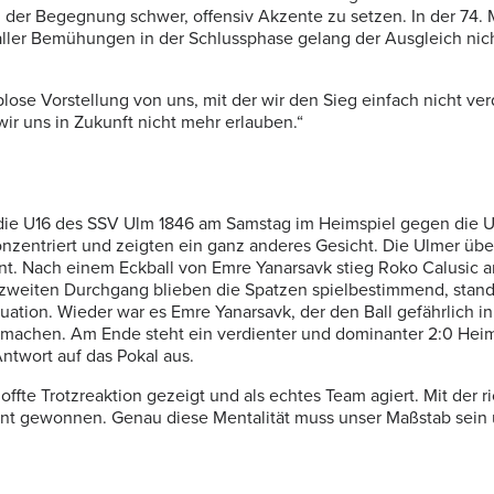
n der Begegnung schwer, offensiv Akzente zu setzen. In der 74. 
 aller Bemühungen in der Schlussphase gelang der Ausgleich nic
blose Vorstellung von uns, mit der wir den Sieg einfach nicht ve
ir uns in Zukunft nicht mehr erlauben.“
e U16 des SSV Ulm 1846 am Samstag im Heimspiel gegen die U17
nzentriert und zeigten ein ganz anderes Gesicht.
Die Ulmer übe
ohnt. Nach einem Eckball von Emre Yanarsavk stieg Roko Calusic 
 zweiten Durchgang blieben die Spatzen spielbestimmend, stande
uation. Wieder war es Emre Yanarsavk, der den Ball gefährlich i
 machen. Am Ende steht ein verdienter und dominanter 2:0 Heim
ntwort auf das Pokal aus.
offte Trotzreaktion gezeigt und als echtes Team agiert. Mit der r
ent gewonnen. Genau diese Mentalität muss unser Maßstab sein 