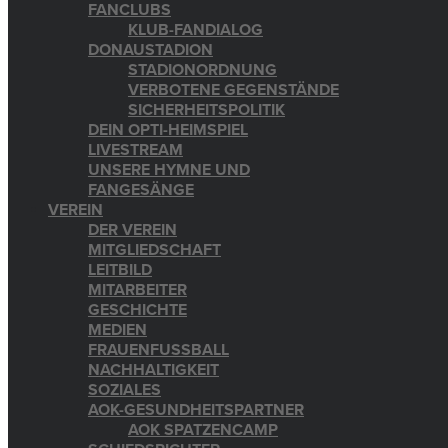
FANCLUBS
KLUB-FANDIALOG
DONAUSTADION
STADIONORDNUNG
VERBOTENE GEGENSTÄNDE
SICHERHEITSPOLITIK
DEIN OPTI-HEIMSPIEL
LIVESTREAM
UNSERE HYMNE UND
FANGESÄNGE
VEREIN
DER VEREIN
MITGLIEDSCHAFT
LEITBILD
MITARBEITER
GESCHICHTE
MEDIEN
FRAUENFUSSBALL
NACHHALTIGKEIT
SOZIALES
AOK-GESUNDHEITSPARTNER
AOK SPATZENCAMP