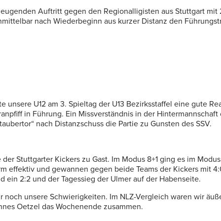
enden Auftritt gegen den Regionalligisten aus Stuttgart mit 2
nmittelbar nach Wiederbeginn aus kurzer Distanz den Führungstre
unsere U12 am 3. Spieltag der U13 Bezirksstaffel eine gute Reak
ranpfiff in Führung. Ein Missverständnis in der Hintermannschaf
aubertor“ nach Distanzschuss die Partie zu Gunsten des SSV.
er Stuttgarter Kickers zu Gast. Im Modus 8+1 ging es im Modus 
orm effektiv und gewannen gegen beide Teams der Kickers mit 4:0
 ein 2:2 und der Tagessieg der Ulmer auf der Habenseite.
r noch unsere Schwierigkeiten. Im NLZ-Vergleich waren wir äußer
 Hannes Oetzel das Wochenende zusammen.