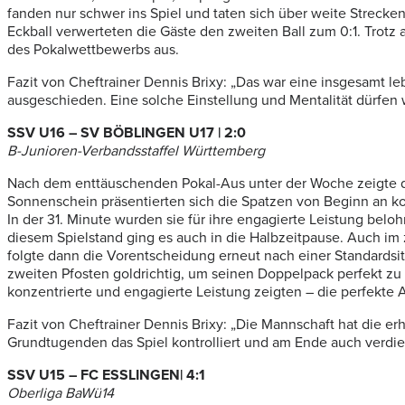
fanden nur schwer ins Spiel und taten sich über weite Strecke
Eckball verwerteten die Gäste den zweiten Ball zum 0:1. Trotz
des Pokalwettbewerbs aus.
Fazit von Cheftrainer Dennis Brixy: „Das war eine insgesamt le
ausgeschieden. Eine solche Einstellung und Mentalität dürfen w
SSV U16 – SV BÖBLINGEN U17 | 2:0
B-Junioren-Verbandsstaffel Württemberg
Nach dem enttäuschenden Pokal-Aus unter der Woche zeigte di
Sonnenschein präsentierten sich die Spatzen von Beginn an ko
In der 31. Minute wurden sie für ihre engagierte Leistung bel
diesem Spielstand ging es auch in die Halbzeitpause. Auch im
folgte dann die Vorentscheidung erneut nach einer Standardsit
zweiten Pfosten goldrichtig, um seinen Doppelpack perfekt zu
konzentrierte und engagierte Leistung zeigten – die perfekte A
Fazit von Cheftrainer Dennis Brixy: „Die Mannschaft hat die erh
Grundtugenden das Spiel kontrolliert und am Ende auch verdi
SSV U15 – FC ESSLINGEN| 4:1
Oberliga BaWü14