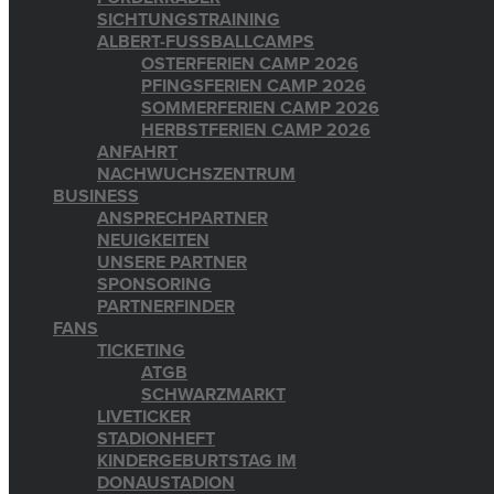
SICHTUNGSTRAINING
ALBERT-FUSSBALLCAMPS
OSTERFERIEN CAMP 2026
PFINGSFERIEN CAMP 2026
SOMMERFERIEN CAMP 2026
HERBSTFERIEN CAMP 2026
ANFAHRT
NACHWUCHSZENTRUM
BUSINESS
ANSPRECHPARTNER
NEUIGKEITEN
UNSERE PARTNER
SPONSORING
PARTNERFINDER
FANS
TICKETING
ATGB
SCHWARZMARKT
LIVETICKER
STADIONHEFT
KINDERGEBURTSTAG IM
DONAUSTADION