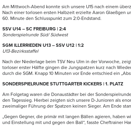
Am Mittwoch-Abend konnte sich unsere U15 nach einem überzeug
Nach einer torlosen ersten Halbzeit erzielte Aaron Glaeßgen u
60. Minute den Schlusspunkt zum 2:0-Endstand.
SSV U14 – SC FREIBURG | 2:4
Sonderspielrunde Süd/ Südwest
SGM ILLERRIEDEN U13 – SSV U12 | 1:2
U13-Bezirksstaffel
Nach der Niederlage beim TSV Neu Ulm in der Vorwoche, zeigte 
torloser erster Hälfte gingen die Jungspatzen kurz nach Wiede
durch die SGM. Knapp 10 Minuten vor Ende entschied ein „Abst
SONDERSPIELRUNDE STUTTGARTER KICKERS | 1. PLATZ
Am Folgetag waren die Donaustädter bei der Sonderspielrunde d
den Tagessieg. Hierbei zeigten sich unsere D-Junioren als en
zweimaliger Führung der Spatzen keinen Sieger. Am Ende stand
„Gegen Gegner, die primär mit langen Bällen agieren, haben wi
und Einstellung mit und gegen den Ball“, fasste Cheftrainer