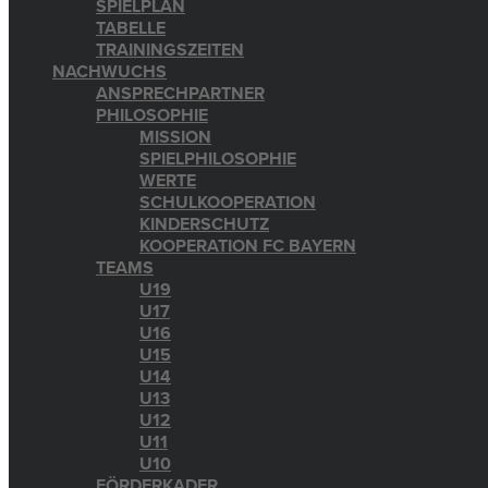
SPIELPLAN
TABELLE
TRAININGSZEITEN
NACHWUCHS
ANSPRECHPARTNER
PHILOSOPHIE
MISSION
SPIELPHILOSOPHIE
WERTE
SCHULKOOPERATION
KINDERSCHUTZ
KOOPERATION FC BAYERN
TEAMS
U19
U17
U16
U15
U14
U13
U12
U11
U10
FÖRDERKADER