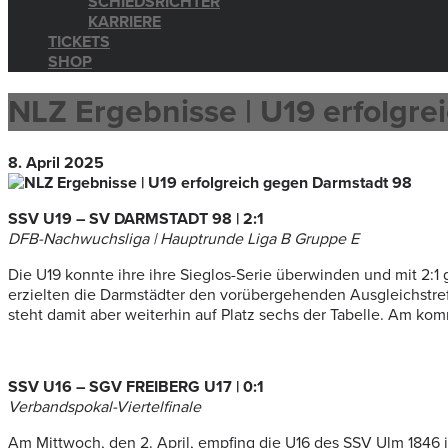
SCHIEDSRICHTER
KARRIERE
TICKETS
SHOP
NLZ Ergebnisse | U19 erfolgr
8. April 2025
SSV U19 – SV DARMSTADT 98 | 2:1
DFB-Nachwuchsliga | Hauptrunde Liga B Gruppe E
Die U19 konnte ihre ihre Sieglos-Serie überwinden und mit 2:
erzielten die Darmstädter den vorübergehenden Ausgleichstreff
steht damit aber weiterhin auf Platz sechs der Tabelle. Am k
SSV U16 – SGV FREIBERG U17 | 0:1
Verbandspokal-Viertelfinale
Am Mittwoch, den 2. April, empfing die U16 des SSV Ulm 1846 