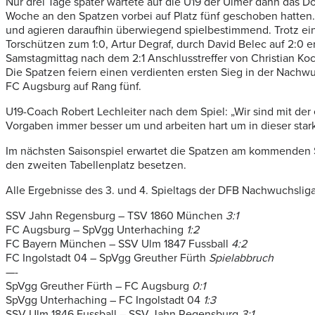
Nur drei Tage später wartete auf die U19 der Ulmer dann das
Woche an den Spatzen vorbei auf Platz fünf geschoben hatten. A
und agieren daraufhin überwiegend spielbestimmend. Trotz eine
Torschützen zum 1:0, Artur Degraf, durch David Belec auf 2:
Samstagmittag nach dem 2:1 Anschlusstreffer von Christian Koc
Die Spatzen feiern einen verdienten ersten Sieg in der Nachwu
FC Augsburg auf Rang fünf.
U19-Coach Robert Lechleiter nach dem Spiel: „Wir sind mit d
Vorgaben immer besser um und arbeiten hart um in dieser star
Im nächsten Saisonspiel erwartet die Spatzen am kommenden Sa
den zweiten Tabellenplatz besetzen.
Alle Ergebnisse des 3. und 4. Spieltags der DFB Nachwuchslig
SSV Jahn Regensburg – TSV 1860 München
3:1
FC Augsburg – SpVgg Unterhaching
1:2
FC Bayern München – SSV Ulm 1847 Fussball
4:2
FC Ingolstadt 04 – SpVgg Greuther Fürth
Spielabbruch
—-
SpVgg Greuther Fürth – FC Augsburg
0:1
SpVgg Unterhaching – FC Ingolstadt 04
1:3
SSV Ulm 1846 Fussball – SSV Jahn Regensburg
3:1