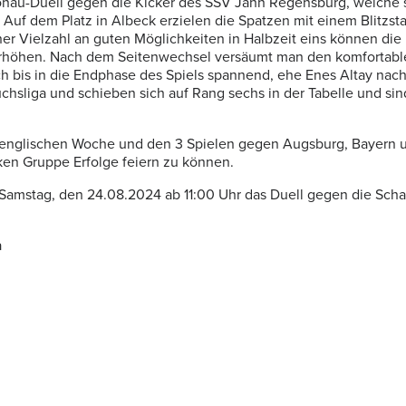
 Donau-Duell gegen die Kicker des SSV Jahn Regensburg, welche
uf dem Platz in Albeck erzielen die Spatzen mit einem Blitzstar
r Vielzahl an guten Möglichkeiten in Halbzeit eins können die 
0 erhöhen. Nach dem Seitenwechsel versäumt man den komfortabl
h bis in die Endphase des Spiels spannend, ehe Enes Altay nach 
chsliga und schieben sich auf Rang sechs in der Tabelle und sin
er englischen Woche und den 3 Spielen gegen Augsburg, Bayern 
ken Gruppe Erfolge feiern zu können.
mstag, den 24.08.2024 ab 11:00 Uhr das Duell gegen die Schanz
a