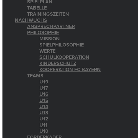
SPIELPLAN
TABELLE
TRAININGSZEITEN
NACHWUCHS
ANSPRECHPARTNER
PHILOSOPHIE
MISSION
SPIELPHILOSOPHIE
WERTE
SCHULKOOPERATION
KINDERSCHUTZ
KOOPERATION FC BAYERN
TEAMS
U19
U17
U16
U15
U14
U13
U12
U11
U10
FÖRDERKADER