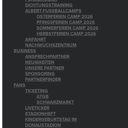
SICHTUNGSTRAINING
ALBERT-FUSSBALLCAMPS
OSTERFERIEN CAMP 2026
PFINGSFERIEN CAMP 2026
SOMMERFERIEN CAMP 2026
HERBSTFERIEN CAMP 2026
ANFAHRT
NACHWUCHSZENTRUM
BUSINESS
ANSPRECHPARTNER
NEUIGKEITEN
UNSERE PARTNER
SPONSORING
PARTNERFINDER
FANS
TICKETING
ATGB
SCHWARZMARKT
LIVETICKER
STADIONHEFT
KINDERGEBURTSTAG IM
DONAUSTADION