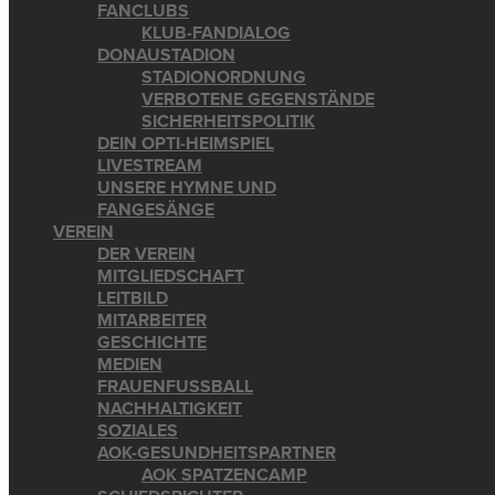
FANCLUBS
KLUB-FANDIALOG
DONAUSTADION
STADIONORDNUNG
VERBOTENE GEGENSTÄNDE
SICHERHEITSPOLITIK
DEIN OPTI-HEIMSPIEL
LIVESTREAM
UNSERE HYMNE UND
FANGESÄNGE
VEREIN
DER VEREIN
MITGLIEDSCHAFT
LEITBILD
MITARBEITER
GESCHICHTE
MEDIEN
FRAUENFUSSBALL
NACHHALTIGKEIT
SOZIALES
AOK-GESUNDHEITSPARTNER
AOK SPATZENCAMP