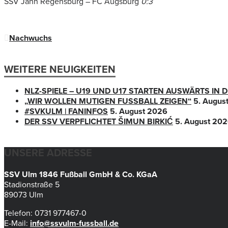
SSV Jahn Regensburg – FC Augsburg
0:3
Nachwuchs
WEITERE NEUIGKEITEN
NLZ-SPIELE – U19 UND U17 STARTEN AUSWÄRTS IN
„WIR WOLLEN MUTIGEN FUSSBALL ZEIGEN“
5. Augus
#SVKULM | FANINFOS
5. August 2026
DER SSV VERPFLICHTET ŠIMUN BIRKIĆ
5. August 20
UNSERE ADRESSE
SSV Ulm 1846 Fußball GmbH & Co. KGaA
Stadionstraße 5
89073 Ulm
Telefon: 0731 977467-0
E-Mail:
info@ssvulm-fussball.de