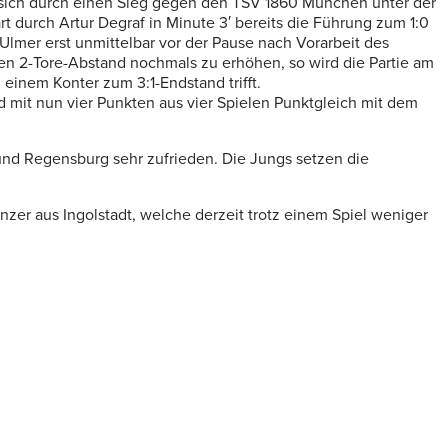
 sich durch einen Sieg gegen den TSV 1860 München unter der
t durch Artur Degraf in Minute 3′ bereits die Führung zum 1:0
Ulmer erst unmittelbar vor der Pause nach Vorarbeit des
en 2-Tore-Abstand nochmals zu erhöhen, so wird die Partie am
einem Konter zum 3:1-Endstand trifft.
d mit nun vier Punkten aus vier Spielen Punktgleich mit dem
und Regensburg sehr zufrieden. Die Jungs setzen die
er aus Ingolstadt, welche derzeit trotz einem Spiel weniger