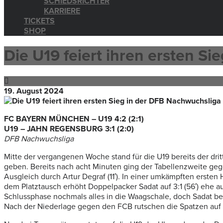
SCHIEDSRICHTER
KARRIERE
TICKETS
SHOP
Die U19 feiert ihren ersten S
19. August 2024
FC BAYERN MÜNCHEN – U19 4:2 (2:1)
U19 – JAHN REGENSBURG 3:1 (2:0)
DFB Nachwuchsliga
Mitte der vergangenen Woche stand für die U19 bereits der dri
geben. Bereits nach acht Minuten ging der Tabellenzweite geg
Ausgleich durch Artur Degraf (11′). In einer umkämpften erste
dem Platztausch erhöht Doppelpacker Sadat auf 3:1 (56′) ehe auc
Schlussphase nochmals alles in die Waagschale, doch Sadat bes
Nach der Niederlage gegen den FCB rutschen die Spatzen auf d