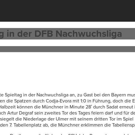
ieg in der DFB Nachwuchsliga
tte Spieltag in der Nachwuchsliga an, zu Gast bei den Bayern m
en die Spatzen durch Codja-Evora mit 1:0 in Führung, doch die 
n Halbzeit können die Münchner in Minute 28′ durch Sadat erneut
h Artur Degraf sein zweites Tor des Tages feiern darf und für de
iegelt die Niederlage der Ulmer mit seinem dritten Tor im Spiel
en 7. Tabellenplatz ab, die Münchner erklimmen die Tabellenspi