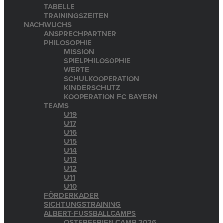
TABELLE
TRAININGSZEITEN
NACHWUCHS
ANSPRECHPARTNER
PHILOSOPHIE
MISSION
SPIELPHILOSOPHIE
WERTE
SCHULKOOPERATION
KINDERSCHUTZ
KOOPERATION FC BAYERN
TEAMS
U19
U17
U16
U15
U14
U13
U12
U11
U10
FÖRDERKADER
SICHTUNGSTRAINING
ALBERT-FUSSBALLCAMPS
OSTERFERIEN CAMP 2026