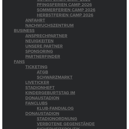
PFINGSFERIEN CAMP 2026
SOMMERFERIEN CAMP 2026
HERBSTFERIEN CAMP 2026
ANFAHRT
NACHWUCHSZENTRUM
BUSINESS
ANSPRECHPARTNER
NEUIGKEITEN
UNSERE PARTNER
SPONSORING
PARTNERFINDER
FANS
TICKETING
ATGB
SCHWARZMARKT
LIVETICKER
STADIONHEFT
KINDERGEBURTSTAG IM
DONAUSTADION
FANCLUBS
KLUB-FANDIALOG
DONAUSTADION
STADIONORDNUNG
VERBOTENE GEGENSTÄNDE