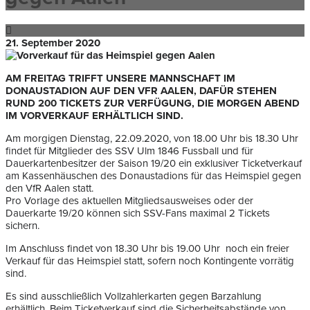
21. September 2020
AM FREITAG TRIFFT UNSERE MANNSCHAFT IM
DONAUSTADION AUF DEN VFR AALEN, DAFÜR STEHEN
RUND 200 TICKETS ZUR VERFÜGUNG, DIE MORGEN ABEND
IM VORVERKAUF ERHÄLTLICH SIND.
Am morgigen Dienstag, 22.09.2020, von 18.00 Uhr bis 18.30 Uhr
findet für Mitglieder des SSV Ulm 1846 Fussball und für
Dauerkartenbesitzer der Saison 19/20 ein exklusiver Ticketverkauf
am Kassenhäuschen des Donaustadions für das Heimspiel gegen
den VfR Aalen statt.
Pro Vorlage des aktuellen Mitgliedsausweises oder der
Dauerkarte 19/20 können sich SSV-Fans maximal 2 Tickets
sichern.
Im Anschluss findet von 18.30 Uhr bis 19.00 Uhr noch ein freier
Verkauf für das Heimspiel statt, sofern noch Kontingente vorrätig
sind.
Es sind ausschließlich Vollzahlerkarten gegen Barzahlung
erhältlich. Beim Ticketverkauf sind die Sicherheitsabstände von