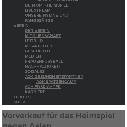
SICHERHEITSPOLITIK
DEIN OPTI-HEIMSPIEL
LIVESTREAM
UNSERE HYMNE UND
FANGESÄNGE
VEREIN
DER VEREIN
MITGLIEDSCHAFT
LEITBILD
MITARBEITER
GESCHICHTE
MEDIEN
FRAUENFUSSBALL
NACHHALTIGKEIT
SOZIALES
AOK-GESUNDHEITSPARTNER
AOK SPATZENCAMP
SCHIEDSRICHTER
KARRIERE
TICKETS
SHOP
Vorverkauf für das Heimspiel
gegen Aalen