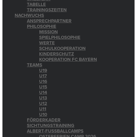
TABELLE
TRAININGSZEITEN
NACHWUCHS
ANSPRECHPARTNER
PHILOSOPHIE
MISSION
SPIELPHILOSOPHIE
WERTE
SCHULKOOPERATION
KINDERSCHUTZ
KOOPERATION FC BAYERN
TEAMS
U19
U17
U16
U15
U14
U13
U12
U11
U10
FÖRDERKADER
SICHTUNGSTRAINING
ALBERT-FUSSBALLCAMPS
OSTERFERIEN CAMP 2026