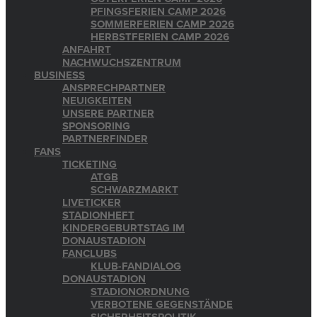
PFINGSFERIEN CAMP 2026
SOMMERFERIEN CAMP 2026
HERBSTFERIEN CAMP 2026
ANFAHRT
NACHWUCHSZENTRUM
BUSINESS
ANSPRECHPARTNER
NEUIGKEITEN
UNSERE PARTNER
SPONSORING
PARTNERFINDER
FANS
TICKETING
ATGB
SCHWARZMARKT
LIVETICKER
STADIONHEFT
KINDERGEBURTSTAG IM
DONAUSTADION
FANCLUBS
KLUB-FANDIALOG
DONAUSTADION
STADIONORDNUNG
VERBOTENE GEGENSTÄNDE