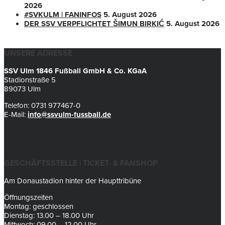
2026
#SVKULM | FANINFOS
5. August 2026
DER SSV VERPFLICHTET ŠIMUN BIRKIĆ
5. August 2026
UNSERE ADRESSE
SSV Ulm 1846 Fußball GmbH & Co. KGaA
Stadionstraße 5
89073 Ulm
Telefon: 0731 977467-0
E-Mail:
info@ssvulm-fussball.de
GESCHÄFTSSTELLE | TICKET- & FANSHOP
Am Donaustadion hinter der Haupttribüne
Öffnungszeiten
Montag: geschlossen
Dienstag: 13.00 – 18.00 Uhr
Mittwoch: 09.00 – 12.00 Uhr