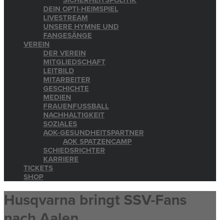
SICHERHEITSPOLITIK
DEIN OPTI-HEIMSPIEL
LIVESTREAM
UNSERE HYMNE UND
FANGESÄNGE
VEREIN
DER VEREIN
MITGLIEDSCHAFT
LEITBILD
MITARBEITER
GESCHICHTE
MEDIEN
FRAUENFUSSBALL
NACHHALTIGKEIT
SOZIALES
AOK-GESUNDHEITSPARTNER
AOK SPATZENCAMP
SCHIEDSRICHTER
KARRIERE
TICKETS
SHOP
Husqvarna bringt SSV-Fans
nach Aalen